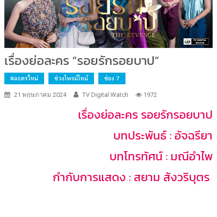
เรื่องย่อละคร “รอยรักรอยบาป”
#ละครใหม่
ช่วงไพรม์ไทม์
ช่อง 7
21 พฤษภาคม 2024
TV Digital Watch
1972
เรื่องย่อละคร รอยรักรอยบาป
บทประพันธ์ : อัจฉรียา
บทโทรทัศน์ : มณีอำไพ
กำกับการแสดง : สยาม สังวริบุตร