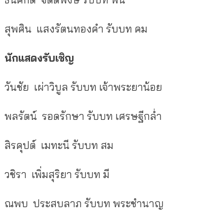
สุพศิน แสงรัตนทองคำ
รับบท
คม
นักแสดงรับเชิญ
วันชัย เผ่าวิบูล
รับบท
เจ้าพระยาน้อย
พลรัตน์ รอดรักษา
รับบท
เศรษฐีกล่ำ
สิรคุปต์ เมทะนี
รับบท
สม
วชิรา เพิ่มสุริยา
รับบท
มี
ณพบ ประสบลาภ
รับบท
พระชำนาญ