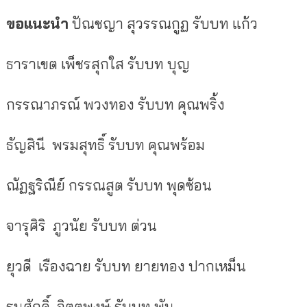
ขอแนะนำ
ปัณชญา สุวรรณกูฏ
รับบท
แก้ว
ธาราเขต เพ็ชรสุกใส
รับบท
บุญ
กรรณาภรณ์ พวงทอง
รับบท
คุณพริ้ง
ธัญสินี พรมสุทธิ์
รับบท
คุณพร้อม
ณัฏฐริณีย์ กรรณสูต
รับบท
พุดซ้อน
จารุศิริ ภูวนัย
รับบท
ต่วน
ยุวดี เรืองฉาย
รับบท
ยายทอง ปากเหม็น
ธนศักดิ์ จิตตพงษ์
รับบท
พัน