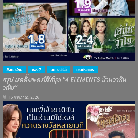
#ละครใหม่
ช่อง 7
ละคร-ซีรีส์
เรตติงละคร
สรุป เรตติ้งละครซีรีส์ชุด “4 ELEMENTS บ้านวาทิน
วณิช”
15 กรกฎาคม 2026