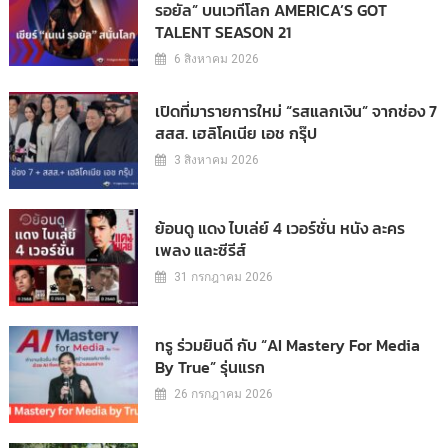
รอยัล” บนเวทีโลก AMERICA’S GOT
TALENT SEASON 21
6 สิงหาคม 2026
เปิดที่มารายการใหม่ “รสแลกเงิน” จากช่อง 7
สสส. เฮลิโคเนีย เอช กรุ๊ป
3 สิงหาคม 2026
ย้อนดู แดง ไบเล่ย์ 4 เวอร์ชั่น หนัง ละคร
เพลง และซีรีส์
31 กรกฎาคม 2026
ทรู ร่วมยินดี กับ “AI Mastery For Media
By True” รุ่นแรก
26 กรกฎาคม 2026