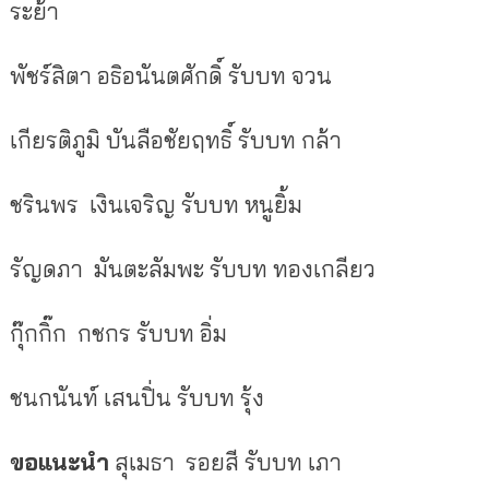
ระย้า
พัชร์สิตา อธิอนันตศักดิ์
รับบท
จวน
เกียรติภูมิ บันลือชัยฤทธิ์
รับบท
กล้า
ชรินพร เงินเจริญ
รับบท
หนูยิ้ม
รัญดภา มันตะลัมพะ
รับบท
ทองเกลียว
กุ๊กกิ๊ก กชกร
รับบท
อิ่ม
ชนกนันท์ เสนปิ่น
รับบท
รุ้ง
ขอแนะนำ
สุเมธา รอยสี
รับบท
เภา