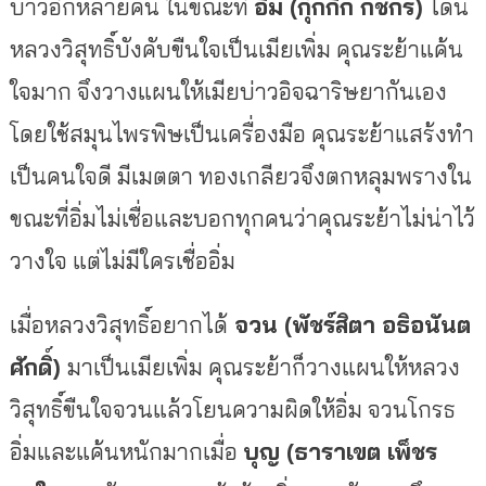
บ่าวอีกหลายคน ในขณะที่
อิ่ม (กุ๊กกิ๊ก กชกร)
โดน
หลวงวิสุทธิ์บังคับขืนใจเป็นเมียเพิ่ม คุณระย้าแค้น
ใจมาก จึงวางแผนให้เมียบ่าวอิจฉาริษยากันเอง
โดยใช้สมุนไพรพิษเป็นเครื่องมือ คุณระย้าแสร้งทำ
เป็นคนใจดี มีเมตตา ทองเกลียวจึงตกหลุมพรางใน
ขณะที่อิ่มไม่เชื่อและบอกทุกคนว่าคุณระย้าไม่น่าไว้
วางใจ แต่ไม่มีใครเชื่ออิ่ม
เมื่อหลวงวิสุทธิ์อยากได้
จวน (พัชร์สิตา อธิอนันต
ศักดิ์)
มาเป็นเมียเพิ่ม คุณระย้าก็วางแผนให้หลวง
วิสุทธิ์ขืนใจจวนแล้วโยนความผิดให้อิ่ม จวนโกรธ
อิ่มและแค้นหนักมากเมื่อ
บุญ (ธาราเขต เพ็ชร