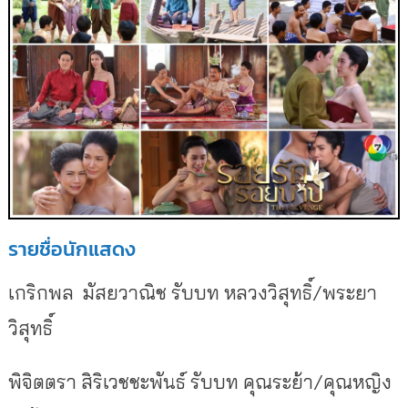
รายชื่อนักแสดง
เกริกพล มัสยวาณิช
รับบท
หลวงวิสุทธิ์/พระยา
วิสุทธิ์
พิจิตตรา สิริเวชชะพันธ์
รับบท
คุณระย้า/คุณหญิง