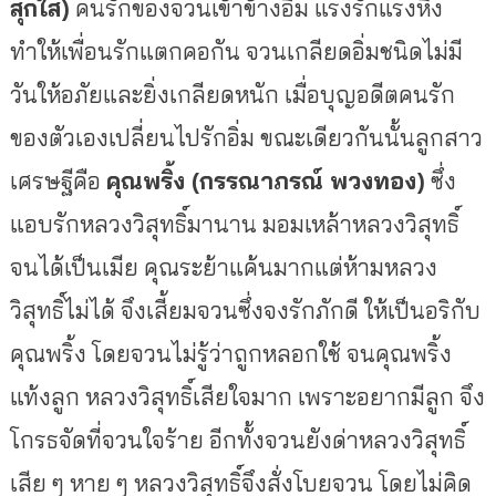
สุกใส)
คนรักของจวนเข้าข้างอิ่ม แรงรักแรงหึง
ทำให้เพื่อนรักแตกคอกัน จวนเกลียดอิ่มชนิดไม่มี
วันให้อภัยและยิ่งเกลียดหนัก เมื่อบุญอดีตคนรัก
ของตัวเองเปลี่ยนไปรักอิ่ม ขณะเดียวกันนั้นลูกสาว
เศรษฐีคือ
คุณพริ้ง (กรรณาภรณ์ พวงทอง)
ซึ่ง
แอบรักหลวงวิสุทธิ์มานาน มอมเหล้าหลวงวิสุทธิ์
จนได้เป็นเมีย คุณระย้าแค้นมากแต่ห้ามหลวง
วิสุทธิ์ไม่ได้ จึงเสี้ยมจวนซึ่งจงรักภักดี ให้เป็นอริกับ
คุณพริ้ง โดยจวนไม่รู้ว่าถูกหลอกใช้ จนคุณพริ้ง
แท้งลูก หลวงวิสุทธิ์เสียใจมาก เพราะอยากมีลูก จึง
โกรธจัดที่จวนใจร้าย อีกทั้งจวนยังด่าหลวงวิสุทธิ์
เสีย ๆ หาย ๆ หลวงวิสุทธิ์จึงสั่งโบยจวน โดยไม่คิด