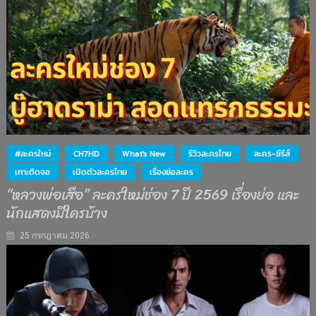
#ละครใหม่
CH7HD
What's New
รีวิวละครไทย
ละคร-ซีรีส์
เกาะติดจอ
เปิดตัวละครไทย
เรื่องย่อละคร
“หลวงพ่อเสือ” ละครใหม่ช่อง 7 ปี 2569 เรื่องย่อ และ
นักแสดงมีใครบ้าง
25 กรกฎาคม 2026