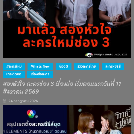
#ละครใหม่
What's New
ช่อง 3
รีวิวละครไทย
ละคร-ซีรีส์
เกาะติดจอ
เรื่องย่อละคร
สองหัวใจ ละครช่อง 3 เรื่องย่อ เริ่มตอนแรกวันที่ 11
สิงหาคม 2569
24 กรกฎาคม 2026