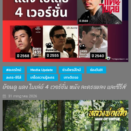
#ละครใหม่
Media Update
ช่วงไพรม์ไทม์
ช่องวัน31
ละคร-ซีรีส์
เกร็ดความรู้ละคร
เกาะติดจอ
ย้อนดู แดง ไบเล่ย์ 4 เวอร์ชั่น หนัง ละครเพลง และซีรีส์
31 กรกฎาคม 2026