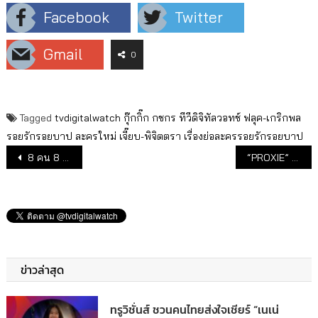
Facebook
Twitter
Gmail
0
Tagged
tvdigitalwatch
กุ๊กกิ๊ก กชกร
ทีวีดิจิทัลวอทช์
ฟลุค-เกริกพล
รอยรักรอยบาป
ละครใหม่
เจี๊ยบ-พิจิตตรา
เรื่องย่อละครรอยรักรอยบาป
แนะแนวเรื่อง
8 คน 8 เรื่องราวธรรมดา ที่มีความพิเศษของพลังใจ
“PROXIE” เผยเตรียมโชว์พิเศษแฟนมีตแน่น
ข่าวล่าสุด
ทรูวิชั่นส์ ชวนคนไทยส่งใจเชียร์ “เนเน่