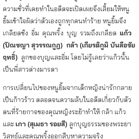
ความชั่วที่เคยทำในอดีตจะเปิดเผยจึงเสี้ยมให้หนู
ยิ้มเข้าใจผิดว่าตัวเองถูกทุกคนทำร้าย หนูยิ้มจึง
เกลียดชัง อิ่ม คุณพริ้ง บุญ รวมถึงเกลียด
แก้ว
(ปัณชญา สุวรรณกูฏ) กล้า (เกียรติภูมิ บันลือชัย
ฤทธิ์)
ลูกของบุญและอิ่ม โดยไม่รู้เลยว่าแก้วนั้น
เป็นพี่สาวต่างมารดา
การเปลี่ยนไปของหนูยิ้มจากเด็กหญิงน่ารักกลาย
เป็นก้าวร้าว ตลอดจนความลับในอดีตเกี่ยวกับตัว
ตนที่ร้ายกาจของคุณหญิงระย้าทำให้ กล้า แก้ว
และ
เภา (สุเมธา รอยสี)
ลูกบุญธรรมของพระยา
วิสุทธ์และคุณพริ้งออกสืบหาความจริง