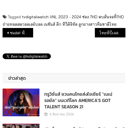
Tagged
tvdigitalwatch
VNL 2023 - 2024
ช่อง 7HD
ตบลั่นจอที่7HD
ถ่ายทอดสดวอลเลย์บอล เนชันส์ ลีก
ทีวีดิจิทัล
ลูกยางสาวทีมชาติไทย
แนะแนวเรื่อง
ชมสด! พีพีทีวี วอลเลย์บอลสโมสรชายชิงแชมป์เอเชีย 2023 หน้าจอ-ออนไลน์
ไทยพีบีเอส รวมพลังสื่อ จัดดีเบต “นโยบายสาธารณสุขที่คนไทยต้องการ”
ข่าวล่าสุด
ทรูวิชั่นส์ ชวนคนไทยส่งใจเชียร์ “เนเน่
รอยัล” บนเวทีโลก AMERICA’S GOT
TALENT SEASON 21
6 สิงหาคม 2026