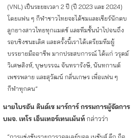
(VNL) เป็นระยะเวลา 2 ปี (ปี 2023 และ 2024)
โดยแฟน ๆ กีฬาชาวไทยจะได้ชมและเชียร์นักตบ
ลูกยางสาวไทยทุกแมตช์ และทีมชั้นนำไปจนถึง
รอบชิงชนะเลิศ และครั้งนี้เราได้เตรียมทีมผู้
บรรยายมืออาชีพ มากประสบการณ์ ได้แก่ วรุตม์
วิเศษสิงห์, บุษบรรณ จันทรารังษี, นันทกานต์
เพชรพลาย และสุวัฒน์ กลิ่นเกษร เพื่อแฟน ๆ
กีฬาทุกคน”
นายไบรอัน ลินด์เซ มาร์การ์ กรรมการผู้จัดการ
บมจ. เทโร เอ็นเทอร์เทนเม้นท์
กล่าวว่า
“การแข่งขันรายการวอลเลย์บอล เนชันส์ ลีก ถือ