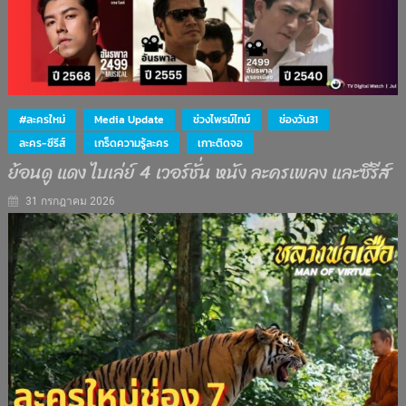
#ละครใหม่
Media Update
ช่วงไพรม์ไทม์
ช่องวัน31
ละคร-ซีรีส์
เกร็ดความรู้ละคร
เกาะติดจอ
ย้อนดู แดง ไบเล่ย์ 4 เวอร์ชั่น หนัง ละครเพลง และซีรีส์
31 กรกฎาคม 2026