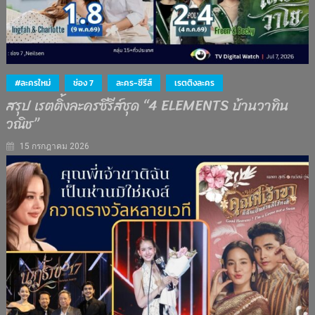
#ละครใหม่
ช่อง 7
ละคร-ซีรีส์
เรตติงละคร
สรุป เรตติ้งละครซีรีส์ชุด “4 ELEMENTS บ้านวาทิน
วณิช”
15 กรกฎาคม 2026