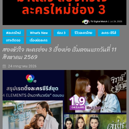
#ละครใหม่
What's New
ช่อง 3
รีวิวละครไทย
ละคร-ซีรีส์
เกาะติดจอ
เรื่องย่อละคร
สองหัวใจ ละครช่อง 3 เรื่องย่อ เริ่มตอนแรกวันที่ 11
สิงหาคม 2569
24 กรกฎาคม 2026