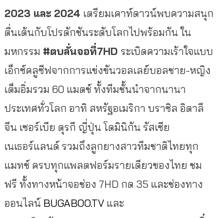
2023 และ 2024
เตรียมเคาท์ดาวน์พบความสนุก
ตื่นเต้นกับโปรดักชันระดับโลกไปพร้อมกัน ใน
มหกรรม
#ตบลั่นจอที่7HD
ระเบิดความเร้าใจแบบ
เอ็กซ์คลูซีฟจากการแข่งขันวอลเลย์บอลชาย-หญิง
เต็มอิ่มรวม 60 แมตช์ ทั้งทีมชั้นนำจากนานา
ประเทศทั่วโลก อาทิ สหรัฐอเมริกา บราซิล อิตาลี
จีน เซอร์เบีย ตุรกี ญี่ปุ่น โดมินิกัน รัสเซีย
เนเธอร์แลนด์ รวมถึงลูกยางสาวทีมชาติไทยทุก
แมทช์ ครบทุกแพลตฟอร์มรายเดียวของไทย ชม
ฟรี ทั้งทางหน้าจอช่อง 7HD กด 35 และช่องทาง
ออนไลน์
BUGABOO.TV
และ