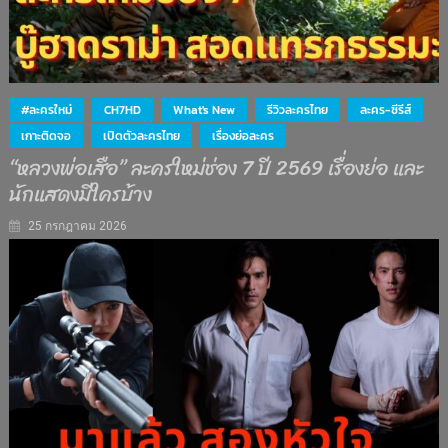
#ละครใหม่
CH7HD
What's New
รีวิวละครไทย
ละคร-ซีรีส์
เกาะติดจอ
เปิดตัวละครไทย
เรื่องย่อละคร
“หลวงพ่อเสือ” ละครใหม่ช่อง 7 ปี 2569 เรื่องย่อ และ
นักแสดงมีใครบ้าง
25 กรกฎาคม 2026