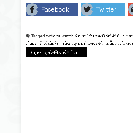
Facebook
Twitter
Tagged
tvdigitalwatch
คัทเวอร์ชัน
ช่อง8
ทีวีดิจิทัล
นาตา
เลือดกากี
เอ๊ะอิศริยา
เอิร์ธณัฐนันท์
แพรรัชนี
แม่อี๊ดดวงใจหท
แนะแนวเรื่อง
บุษบาลุยไฟฟีเวอร์ !! จัดทริปล่องเรือ เล่าเรื่องตามรอยละคร