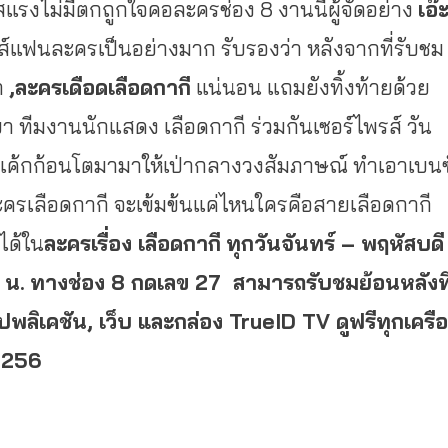
แรงไม่มีตกถูกใจคอละครช่อง 8 งานนี้ผู้จัดอย่าง
เอ๊
พรส์แฟนละครเป็นอย่างมาก รับรองว่า หลังจากที่รับชม
า
,ละครเดือดเลือดกากี
แน่นอน แถมยังทิ้งท้ายด้วย
ิยา ทีมงานนักแสดง เลือดกากี ร่วมกันเซอร์ไพรส์ วัน
บเค้กก้อนโตมามาให้เป่ากลางวงสัมภาษณ์ ทำเอาเบนซ
งละครเลือดกากี จะเข้มข้นแค่ไหนใครคือสายเลือดกากี
ได้ใน
ละครเรื่อง เลือดกากี
ทุกวันจันทร์ – พฤหัสบดี
 น.
ทางช่อง 8 กดเลข 27 สามารถรับชมย้อนหลังที
ลิเคชัน, เว็บ และกล่อง TrueID TV ดูฟรีทุกเครือ
ม 256