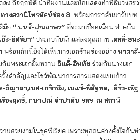
กแสดง ถือฤกษ์ดี นำทีมงานและนักแสดงทำพิธีบวงสรว
ี ทางสถานีโทรทัศน์ช่อง
8
พร้อมการกลับมารับบท
ีมือ
“เบนซ์-ปุณยาพร”
ที่จะมาเชือดเฉือน ฟาดกัน
เอ๊ะ-อิศริยา”
ประกบกับนักแสดงคุณภาพ
เคลลี่-ธนะ
นา
พร้อมกันนี้ยังได้เห็นนางเอกข้ามช่องอย่าง
นาตาลี
บกับพระเอกยิ้มหวาน
อินดี้-อินทัช
ร่วมกับนางเอก
ครั้งสำคัญและโชว์พัฒนาการการแสดงแบบก้าว
ด
-ธิญาดา,เบส-เกริกชัย, เบนซ์-พิสิฐพล, เอิร์ธ-ณัฐ
อ-เรืองฤทธิ์, กษาปณ์ จำปาดิบ ฯลฯ
ณ สถานี
ามสวยงามในชุดพีเรียด เพราะทุกคนต่างตั้งใจกันท