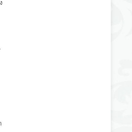
ง
-
ำ