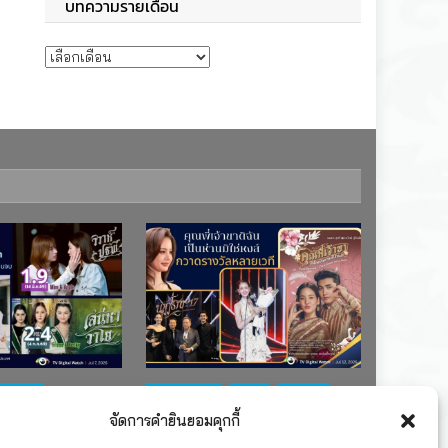
บทความรายเดือน
บทความรายเดือน
ช่อง 7
#ละครใหม่
TV
ช่อง 3
จัดการคำยินยอมคุกกี้
เรตติงละคร
รางวัล
ละคร-ซีรีส์