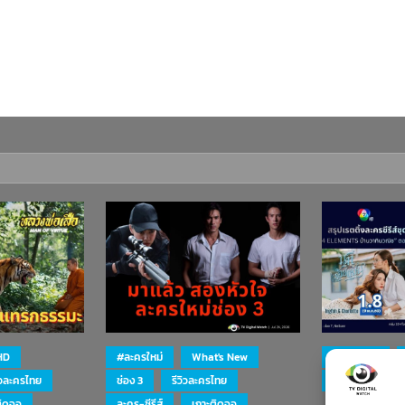
HD
#ละครใหม่
What's New
#ละครใหม่
ิวละครไทย
ช่อง 3
รีวิวละครไทย
ละคร-ซีรีส์
ติดจอ
ละคร-ซีรีส์
เกาะติดจอ