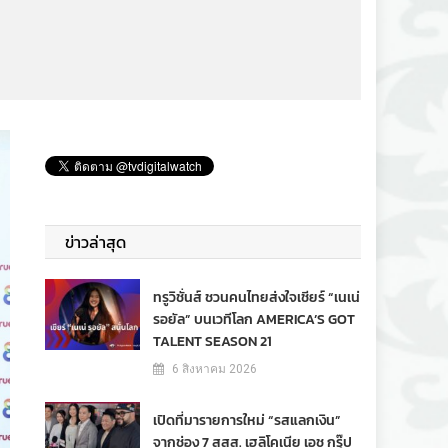
ข่าวล่าสุด
ทรูวิชั่นส์ ชวนคนไทยส่งใจเชียร์ “เนเน่
รอยัล” บนเวทีโลก AMERICA’S GOT
TALENT SEASON 21
6 สิงหาคม 2026
เปิดที่มารายการใหม่ “รสแลกเงิน”
จากช่อง 7 สสส. เฮลิโคเนีย เอช กรุ๊ป