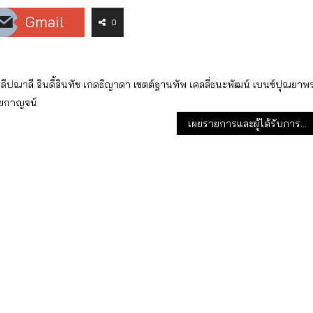
Gmail
0
ลีปณาลี
อินดี้อินทัช
เกดธิญาดา
เขตต์ฐานทัพ
เคลลี่ธนะพัฒน์
เบนซ์ปุณยาพ
ัยกาญจน์
เผยรายการและผู้ได้รับการเสนอชื่อจากประเทศไทย ใน Content Asia Awards 2023