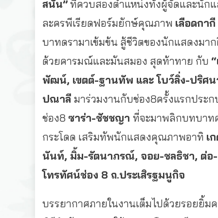
สนั่น”
ที่ควบสองตำแหน่งทั้งผู้จัดและนั
ละครพีเรียดฟอร์มยักษ์คุณภาพ
เลือดกาก
บาทดรามาเข้มข้น สู้ชีวิตของนักแสดงมากฝ
ด้วยคารมณ์และมันสมอง สุดท้าทาย กับ
“
พัฒน์
, เขตต์-ฐานทัพ และ โบว์ลิ่ง-ปริศ
ปณาลี
มาร่วมงานกับช่อง8ครั้งแรกประก
ช่อง8
ซาร่า-ชัชชญา
ที่จะมาพลิกบทบาท
กระโดด เสริมทัพนักแสดงคุณภาพอาทิ
เก
นันท์, มิ้ม-รัตนาภรณ์, จอย-ชลธิชา, ต่
โทรทัศน์ช่อง 8 ถ.ประเสิรฐมนูกิจ
บรรยากาศภายในงานเต็มไปด้วยรอยยิ้มคว