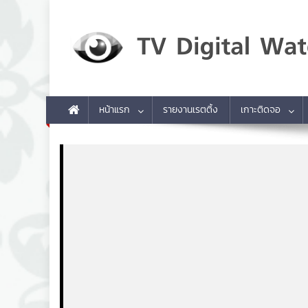
Skip to content
TV Digital Watch
เกาะติดทีวีและออนไลน์ รายงานเรตติ้ง
หน้าแรก
รายงานเรตติ้ง
เกาะติดจอ