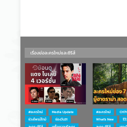
เรื่องย่อละครใหม่และซีรีส์
#ละครใหม่
Media Update
#ละครใหม่
CH7
ช่วงไพรม์ไทม์
ช่องวัน31
What's New
รีว
ละคร-ซีรีส์
เกร็ดความรู้ละคร
ละคร-ซีรีส์
เกาะ