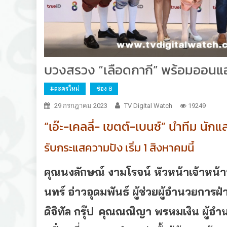
บวงสรวง “เลือดกากี” พร้อมออนแอร
#ละครใหม่
ช่อง 8
29 กรกฎาคม 2023
TV Digital Watch
19249
“เอ๊ะ-เคลลี่- เขตต์-เบนซ์” นำทีม นั
รับกระแสความปัง เริ่ม 1 สิงหาคมนี้
คุณนงลักษณ์ งามโรจน์ หัวหน้าเจ้าหน้า
นทร์ อ่าวอุดมพันธ์ ผู้ช่วยผู้อำนวยการ
ดิจิทัล กรุ๊ป
คุณณณิญา พรหมเงิน ผู้อ