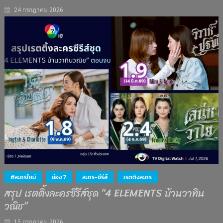
24 กรกฎาคม 2026
#ละครใหม่
ช่อง 7
ละคร-ซีรีส์
เรตติงละคร
สรุป เรตติ้งละครซีรีส์ชุด “4 ELEMENTS บ้านวาทิน
วณิช”
15 กรกฎาคม 2026