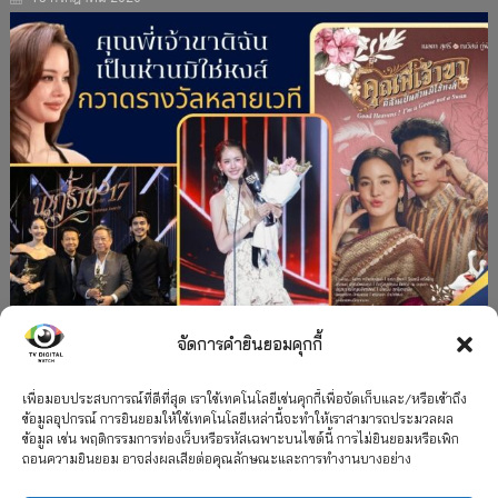
จัดการคำยินยอมคุกกี้
#ละครใหม่
TV
ช่อง 3
รางวัล
ละคร-ซีรีส์
”คุณพี่เจ้าขาดิฉันเป็นห่านมิใช่หงส์” กวาดรางวัล
เพื่อมอบประสบการณ์ที่ดีที่สุด เราใช้เทคโนโลยีเช่นคุกกี้เพื่อจัดเก็บและ/หรือเข้าถึง
ข้อมูลอุปกรณ์ การยินยอมให้ใช้เทคโนโลยีเหล่านี้จะทำให้เราสามารถประมวลผล
เพียบ จาก 8 เวที
ข้อมูล เช่น พฤติกรรมการท่องเว็บหรือรหัสเฉพาะบนไซต์นี้ การไม่ยินยอมหรือเพิก
ถอนความยินยอม อาจส่งผลเสียต่อคุณลักษณะและการทำงานบางอย่าง
12 กรกฎาคม 2026