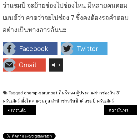
ว่าแชมป์ จะย้ายช่องไปช่องไหน มีหลายคนคอม
เมนต์ว่า คาดว่าจะไปช่อง 7 ซึ่งคงต้องรอคำตอบ
อย่างเป็นทางการกันนะ
Facebook
Twitter
Gmail
0
Tagged
champ-sarunpat
กินรีทอง
ผู้ประกาศข่าวช่องวัน 31
ศรัณภัสร์ ตั้งไพศาลธนกุล
สำนักข่าววันนิวส์
แชมป์ ศรัณภัสร์
แนะแนวเรื่อง
เทรนด์มาแรง อะไรที่กดดันอุตสาหกรรมข่าว และอะไรจะทำให้รอด
สถาบันพระปกเกล้า ผนึกกำลัง PPTV เปิดเวทีดีเบตประวัติศาสตร์