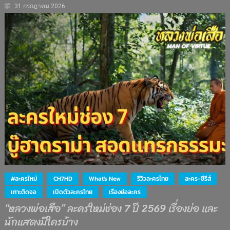
31 กรกฎาคม 2026
#ละครใหม่
CH7HD
What's New
รีวิวละครไทย
ละคร-ซีรีส์
เกาะติดจอ
เปิดตัวละครไทย
เรื่องย่อละคร
“หลวงพ่อเสือ” ละครใหม่ช่อง 7 ปี 2569 เรื่องย่อ และ
นักแสดงมีใครบ้าง