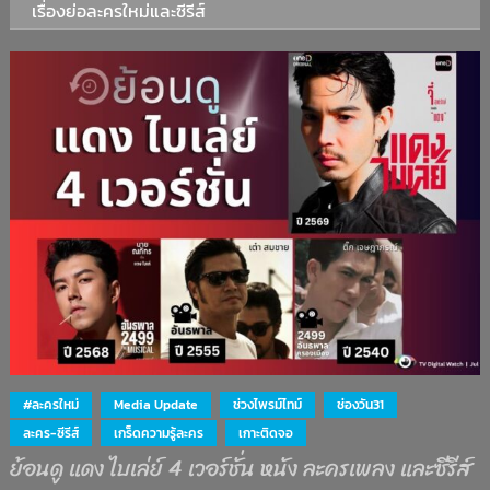
เรื่องย่อละครใหม่และซีรีส์
#ละครใหม่
Media Update
ช่วงไพรม์ไทม์
ช่องวัน31
ละคร-ซีรีส์
เกร็ดความรู้ละคร
เกาะติดจอ
ย้อนดู แดง ไบเล่ย์ 4 เวอร์ชั่น หนัง ละครเพลง และซีรีส์