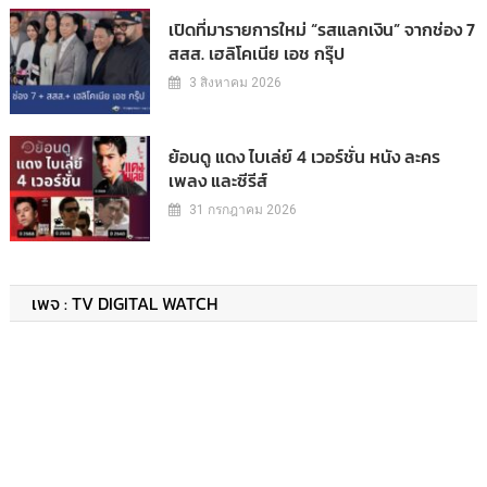
เปิดที่มารายการใหม่ “รสแลกเงิน” จากช่อง 7
สสส. เฮลิโคเนีย เอช กรุ๊ป
3 สิงหาคม 2026
ย้อนดู แดง ไบเล่ย์ 4 เวอร์ชั่น หนัง ละคร
เพลง และซีรีส์
31 กรกฎาคม 2026
เพจ : TV DIGITAL WATCH