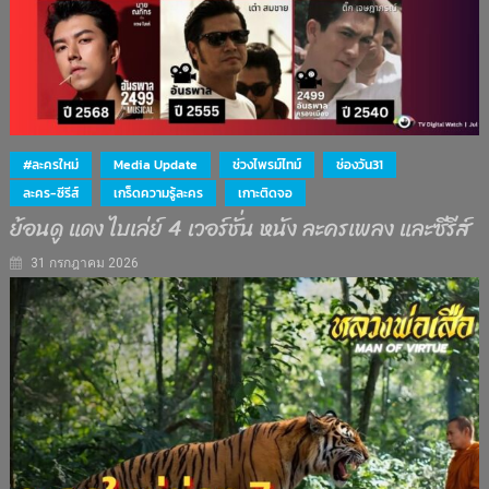
#ละครใหม่
Media Update
ช่วงไพรม์ไทม์
ช่องวัน31
ละคร-ซีรีส์
เกร็ดความรู้ละคร
เกาะติดจอ
ย้อนดู แดง ไบเล่ย์ 4 เวอร์ชั่น หนัง ละครเพลง และซีรีส์
31 กรกฎาคม 2026