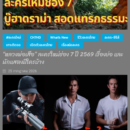
#ละครใหม่
CH7HD
What's New
รีวิวละครไทย
ละคร-ซีรีส์
เกาะติดจอ
เปิดตัวละครไทย
เรื่องย่อละคร
“หลวงพ่อเสือ” ละครใหม่ช่อง 7 ปี 2569 เรื่องย่อ และ
นักแสดงมีใครบ้าง
25 กรกฎาคม 2026