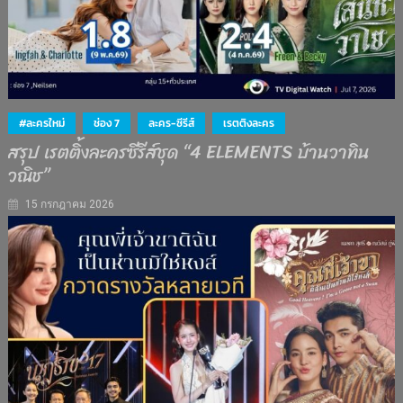
#ละครใหม่
ช่อง 7
ละคร-ซีรีส์
เรตติงละคร
สรุป เรตติ้งละครซีรีส์ชุด “4 ELEMENTS บ้านวาทิน
วณิช”
15 กรกฎาคม 2026