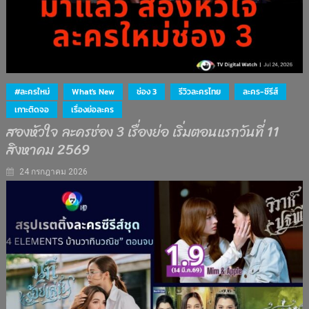
#ละครใหม่
What's New
ช่อง 3
รีวิวละครไทย
ละคร-ซีรีส์
เกาะติดจอ
เรื่องย่อละคร
สองหัวใจ ละครช่อง 3 เรื่องย่อ เริ่มตอนแรกวันที่ 11
สิงหาคม 2569
24 กรกฎาคม 2026