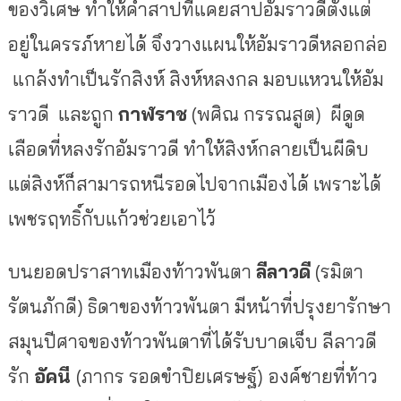
ของวิเศษ ทำให้คำสาปที่แคยสาปอัมราวดีตั้งแต่
อยู่ในครรภ์หายได้ จึงวางแผนให้อัมราวดีหลอกล่อ
แกล้งทำเป็นรักสิงห์ สิงห์หลงกล มอบแหวนให้อัม
ราวดี และถูก
กาฬราช
(พศิณ กรรณสูต) ผีดูด
เลือดที่หลงรักอัมราวดี ทำให้สิงห์กลายเป็นผีดิบ
แต่สิงห์ก็สามารถหนีรอดไปจากเมืองได้ เพราะได้
เพชรฤทธิ์กับแก้วช่วยเอาไว้
บนยอดปราสาทเมืองท้าวพันตา
ลีลาวดี
(รมิตา
รัตนภักดี) ธิดาของท้าวพันตา มีหน้าที่ปรุงยารักษา
สมุนปีศาจของท้าวพันตาที่ได้รับบาดเจ็บ ลีลาวดี
รัก
อัคนี
(ภากร รอดขำปิยเศรษฐ์)
องค์ชายที่ท้าว