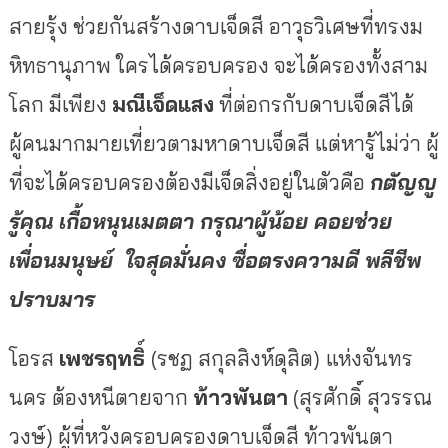
สายรุ้ง ช่วยกันสร้างดาบเจ็ดสี อาวุธวิเศษที่ทรงม
หิทธานุภาพ ใครได้ครอบครอง จะได้ครองทั้งสาม
โลก มีเพียง
มณีเจ็ดแสง
ที่ต่อกรกับดาบเจ็ดสีได้
ผู้คนมากมายเที่ยวตามหาดาบเจ็ดสี แต่หารู้ไม่ว่า ผู้
ที่จะได้ครอบครองต้องมีเจ็ดสิ่งอยู่ในตัวคือ
กตัญญู
รู้คุณ เกื้อหนุนเมตตา กรุณาผู้น้อย คอยช่วย
เพื่อนมนุษย์ ใจสุดมั่นคง ซื่อตรงความดี พลีชีพ
ปราบมาร
โอรส
เพชรฤทธิ์
(รชฏ สกุลสิงห์ดุสิต)
แห่งจันทร
นคร ต้องหนีตายจาก
ท้าวพันตา
(สุรศักดิ์ สุวรรณ
วงษ์) ผู้ที่หวังครอบครองดาบเจ็ดสี ท้าวพันตา