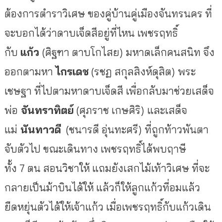
ต้องการตำราวิเศษ ของคู่บ้านคู่เมืองจันทรนคร ที่
จะบอกได้ว่าดาบเจ็ดสีอยู่ที่ไหน เพชรฤทธิ์
กับ
แก้ว
(ศิฐฑา ตาบโกไสย)
มหาดเล็กคนสนิท จึง
ออกตามหา
ไกรเดช
(รชฏ สกุลสิงห์ดุสิต)
พระ
เชษฐา ที่ไปตามหาดาบเจ็ดสี เพื่อกลับมาช่วยเสด็จ
พ่อ
จันทราทิตย์
(ศุภราช เกษศิริ)
และเสด็จ
แม่
นันทาวดี
(ชนารดี อุ่นทะศรี)
ที่ถูกท้าวพันตา
จับตัวไป ขณะเดินทาง เพชรฤทธิ์ได้พบฤาษี
ทั้ง 7 ตน สอนวิชาให้ แถมยังเสกไม้เท้าวิเศษ ที่จะ
กลายเป็นม้าบินได้ให้ แล้วก็ให้ลูกแก้วที่อมแล้ว
ยืดหยุ่นตัวได้ให้เจ้าแก้ว เมื่อเพชรฤทธิ์กับแก้วเดิน