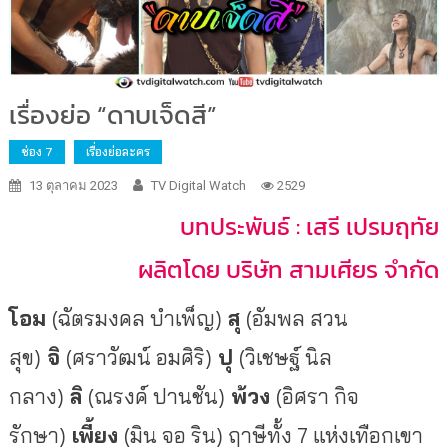
เรื่องย่อ “ดาบเจ็ดสี”
ช่อง 7
เรื่องย่อละคร
13 ตุลาคม 2023
TV Digital Watch
2529
บทประพันธ์ : เสรี เปรมฤทัย
ผลิตโดย บริษัท สามเศียร จำกัด
โอม
(ฉัตรมงคล บำเพ็ญ)
สุ
(อัมพล สวน
สุข)
จิ
(ศราวัฒน์ อมศิริ)
ปุ
(วิเชษฐ์ นิล
กลาง)
ลิ
(ณรงค์ ปานชัน)
พ้วง
(อิศรา กิจ
รักษา)
เพี้ยง
(มิน จอ ริน) ฤาษีทั้ง 7 แห่งเทือกเขา