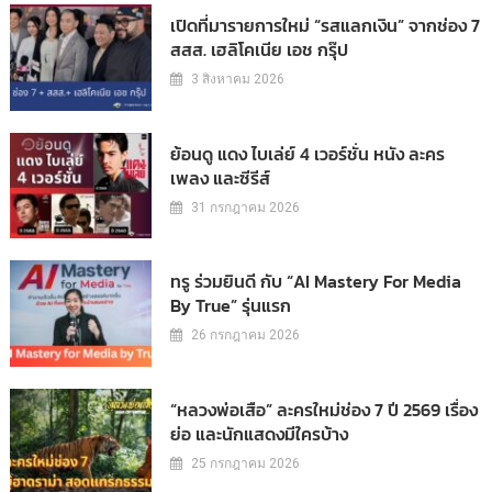
เปิดที่มารายการใหม่ “รสแลกเงิน” จากช่อง 7
สสส. เฮลิโคเนีย เอช กรุ๊ป
3 สิงหาคม 2026
ย้อนดู แดง ไบเล่ย์ 4 เวอร์ชั่น หนัง ละคร
เพลง และซีรีส์
31 กรกฎาคม 2026
ทรู ร่วมยินดี กับ “AI Mastery For Media
By True” รุ่นแรก
26 กรกฎาคม 2026
“หลวงพ่อเสือ” ละครใหม่ช่อง 7 ปี 2569 เรื่อง
ย่อ และนักแสดงมีใครบ้าง
25 กรกฎาคม 2026