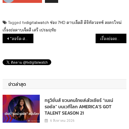
Tagged
tvdigitalwatch
ช่อง 7HD
ดาบเจ็ดสี
ดิจิทัลวอทช์
ละครใหม่
เรื่องย่อดาบเจ็ดสี
เสรี เปรมฤทัย
แนะแนวเรื่อง
“ลอร์ด-สยม” การันตี “ดาบเจ็ดสี” เวอร์ชั่นใหม่สุดเข้มข้น
เรื่องย่อละคร “พรหมลิขิต”
ข่าวล่าสุด
ทรูวิชั่นส์ ชวนคนไทยส่งใจเชียร์ “เนเน่
รอยัล” บนเวทีโลก AMERICA’S GOT
TALENT SEASON 21
6 สิงหาคม 2026