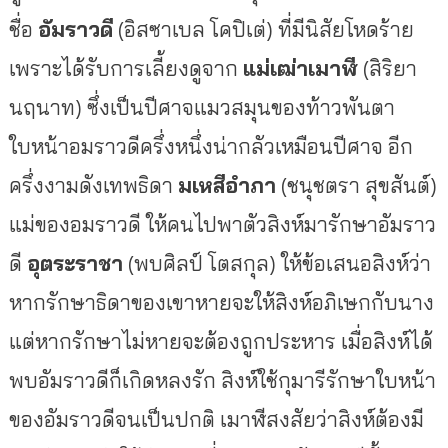
ชื่อ
อัมราวดี
(อิสซาเบล โคปิเต่) ที่มีนิสัยโหดร้าย
เพราะได้รับการเลี้ยงดูจาก
แม่เฒ่าเมาฬี
(สิริยา
นฤนาท) ซึ่งเป็นปีศาจแมวสมุนของท้าวพันตา
ใบหน้าอมราวดีครึ่งหนึ่งน่ากลัวเหมือนปีศาจ อีก
ครึ่งงามดังเทพธิดา
มเหสีอำภา
(ชนุชตรา สุขสันต์)
แม่ของอมราวดี ให้คนไปพาตัวสิงห์มารักษาอัมราว
ดี
อุตระราชา
(พบศิลป์ โตสกุล) ให้ข้อเสนอสิงห์ว่า
หากรักษาธิดาของเขาหายจะให้สิงห์อภิเษกกับนาง
แต่หากรักษาไม่หายจะต้องถูกประหาร เมื่อสิงห์ได้
พบอัมราวดีก็เกิดหลงรัก สิงห์ใช้กุมารีรักษาใบหน้า
ของอัมราวดีจนเป็นปกติ เมาฬีสงสัยว่าสิงห์ต้องมี