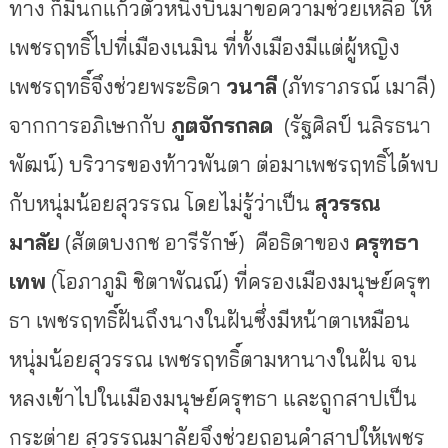
ทาง ก็มีนกแก้วตัวหนึ่งบินมาขอความช่วยเหลือ ให้
เพชรฤทธิ์ไปที่เมืองเนมิน ที่ทั้งเมืองมีแต่ผู้หญิง
เพชรฤทธิ์จึงช่วยพระธิดา
วนาลี
(ภัทราภรณ์ เมาลี)
จากการอภิเษกกับ
ภูตจักรกลด
(รัฐศิลป์ นลิรธนา
พัฒน์) บริวารของท้าวพันตา ต่อมาเพชรฤทธิ์ได้พบ
กับหนุ่มน้อยสุวรรณ โดยไม่รู้ว่าเป็น
สุวรรณ
มาลัย
(สัตตบงกช อารีรักษ์) คือธิดาของ
ครุฑธา
เทพ
(โอภาภูมิ ชิตาพัณณ์) ที่ครองเมืองมนุษย์ครุฑ
ธา เพชรฤทธิ์ฝันถึงนางในฝันซึ่งมีหน้าตาเหมือน
หนุ่มน้อยสุวรรณ เพชรฤทธิ์ตามหานางในฝัน จน
หลงเข้าไปในเมืองมนุษย์ครุฑธา และถูกสาปเป็น
กระต่าย สุวรรณมาลัยจึงช่วยถอนคำสาปให้เพชร