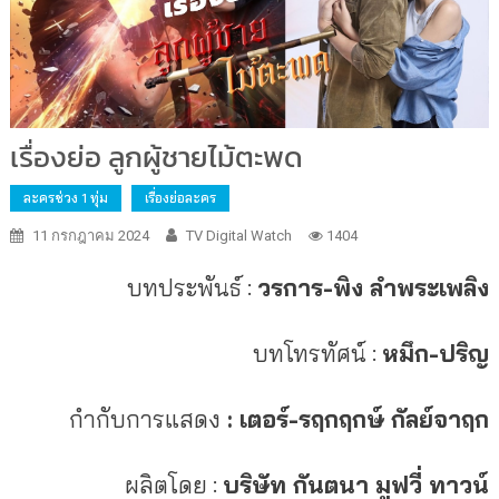
เรื่องย่อ ลูกผู้ชายไม้ตะพด
ละครช่วง 1 ทุ่ม
เรื่องย่อละคร
11 กรกฎาคม 2024
TV Digital Watch
1404
บทประพันธ์ :
วรการ-พิง ลำพระเพลิง
บทโทรทัศน์ :
หมึก-ปริญ
กำกับการแสดง
: เตอร์-รฤกฤกษ์ กัลย์จาฤก
ผลิตโดย :
บริษัท กันตนา มูฟวี่ ทาวน์