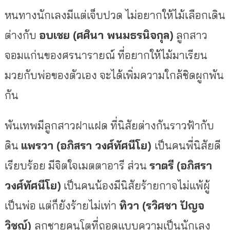
หนทางนักเลงมีแต่เจ็บปวด ไม่อยากให้ไม้เลือกเดิน
ต่างกับ
อบเชย (ศศินา พนมธรนิจกุล)
ลูกสาว
จอมแก่นของศรนารายณ์ ที่อยากให้ไม้มาเรียน
มวยกับพ่อของตัวเอง จะได้เพิ่มความใกล้ชิดผูกพัน
กัน
พันเทพมีลูกสาวฝาแฝด ที่นิสัยต่างกันราวฟ้ากับ
ดิน
แพรวา (อภิสรา วงศ์ทัศนีโย)
เป็นคนพี่นิสัยดี
เรียบร้อย มีจิตใจเมตตาอารี ส่วน
ราตรี (อภิสรา
วงศ์ทัศนีโย)
เป็นคนน้องมีนิสัยร้ายกาจไม่แพ้ผู้
เป็นพ่อ แต่ก็ยังร้ายไม่เท่า
ทิวา (รวิศชา ปัญจ
วิชญ์)
ลูกชายคนโตที่ถอดแบบความเป็นนักเลง