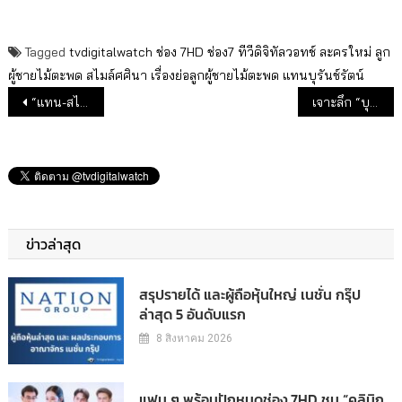
Tagged
tvdigitalwatch
ช่อง 7HD
ช่อง7
ทีวีดิจิทัลวอทช์
ละครใหม่
ลูก
ผู้ชายไม้ตะพด
สไมล์ศศินา
เรื่องย่อลูกผู้ชายไม้ตะพด
แทนบุรันช์รัตน์
แนะแนวเรื่อง
“แทน-สไมล์” ขอพิสูจน์ฝีมือใน “ลูกผู้ชายไม้ตะพด”
เจาะลึก “บุหลันมันตรา” ละครน้ำดีแฝงเกร็ดประวัติศาสตร์
ข่าวล่าสุด
สรุปรายได้ และผู้ถือหุ้นใหญ่ เนชั่น กรุ๊ป
ล่าสุด 5 อันดับแรก
8 สิงหาคม 2026
แฟน ๆ พร้อมปักหมุดช่อง 7HD ชม “คลินิก