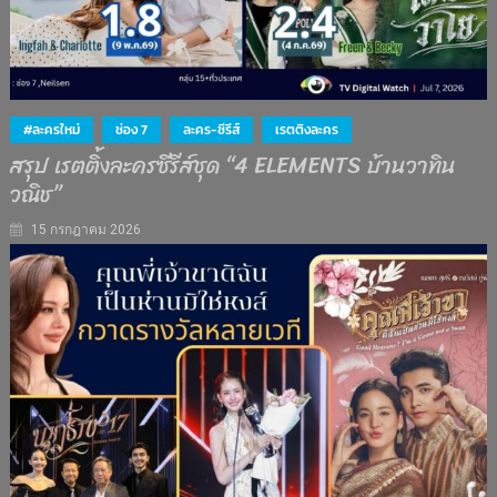
#ละครใหม่
ช่อง 7
ละคร-ซีรีส์
เรตติงละคร
สรุป เรตติ้งละครซีรีส์ชุด “4 ELEMENTS บ้านวาทิน
วณิช”
15 กรกฎาคม 2026