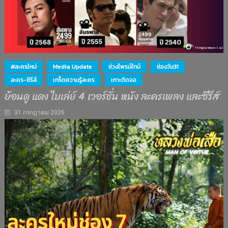
#ละครใหม่
Media Update
ช่วงไพรม์ไทม์
ช่องวัน31
ละคร-ซีรีส์
เกร็ดความรู้ละคร
เกาะติดจอ
ย้อนดู แดง ไบเล่ย์ 4 เวอร์ชั่น หนัง ละครเพลง และซีรีส์
31 กรกฎาคม 2026