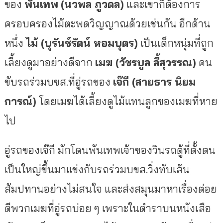
ของ
พันเทพ
(นวพล ภูวดล)
และเขาก็ต้องการ
ครอบครองไม้ตะพดวิญญาณด้วยเช่นกัน อีกด้าน
หนึ่ง
ไม้ (บุรันช์รัตน์ หอมบุตร)
เป็นเด็กหนุ่มที่ถูก
เลี้ยงดูมาอย่างดีจาก
เมฆ (วัชรบูล ลี้สุวรรณ)
คน
ขับรถร่วมบขส.ที่อู่รถของ
เจ๊กี (สายธาร นิยม
การณ์)
โดยเมฆได้เลี้ยงดูไม้แทนลูกของเมฆที่หาย
ไป
อู่รถของเจ๊กี มักโดนพันเทพเจ้าของวินรถตู้ที่ตั้งตน
เป็นใหญ่ขึ้นมาแข่งกับรถร่วมบขส.วิ่งทับเส้น
สัมปทานอย่างไม่สนใจ และส่งสมุนมาหาเรื่องต่อย
ตีพวกเมฆที่อู่รถบ่อย ๆ เพราะในตำราบนหนังเสือ