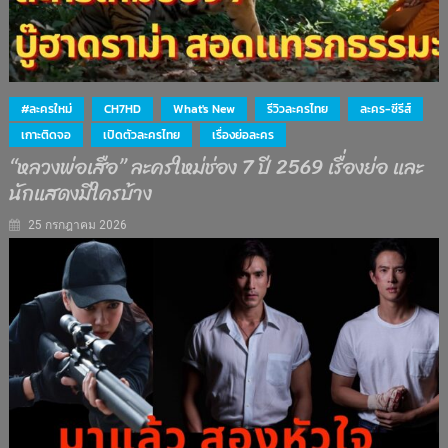
#ละครใหม่
CH7HD
What's New
รีวิวละครไทย
ละคร-ซีรีส์
เกาะติดจอ
เปิดตัวละครไทย
เรื่องย่อละคร
“หลวงพ่อเสือ” ละครใหม่ช่อง 7 ปี 2569 เรื่องย่อ และ
นักแสดงมีใครบ้าง
25 กรกฎาคม 2026