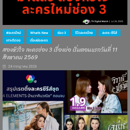
#ละครใหม่
What's New
ช่อง 3
รีวิวละครไทย
ละคร-ซีรีส์
เกาะติดจอ
เรื่องย่อละคร
สองหัวใจ ละครช่อง 3 เรื่องย่อ เริ่มตอนแรกวันที่ 11
สิงหาคม 2569
24 กรกฎาคม 2026