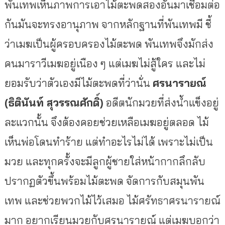
พันเทพเห็นภาพการเอาไม้ตะพดสองอันมาเชื่อมต่อ
กันมันจะทรงอานุภาพ จากหลักฐานที่พันเทพมี ชี้
ว่าเมฆเป็นผู้ครอบครองไม้ตะพด พันเทพจึงมักส่ง
คนมาราวีเมฆอยู่เนือง ๆ แต่เมฆไม่สู้ใคร และไม่
ยอมรับว่าตัวเองมีไม้ตะพดที่ว่านั่น
ศรนารายณ์
(ธิตินันท์ สุวรรณศักดิ์)
อดีตนักมวยที่ส่งน้ำแข็งอยู่
ละแวกนั้น จึงต้องคอยช่วยเหลือเมฆอยู่ตลอด ไม้
เห็นพ่อโดนทำร้าย แต่ทำอะไรไม่ได้ เพราะไม่เป็น
มวย และทุกครั้งจะมีลูกผู้ชายใส่หน้ากากลึกลับ
ปรากฏตัวขึ้นพร้อมไม้ตะพด จัดการกับสมุนพัน
เทพ และช่วยพวกไม้ไว้เสมอ ไม้ศรัทธาศรนารายณ์
มาก อยากเรียนมวยกับศรนารายณ์ แต่เมฆบอกว่า