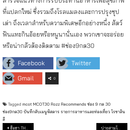
สำรวจแนวทางการรับประทานอาหารเพื่อสุขภาพ
ที่แปลกใหม่ ซึ่งรวมถึงโรลแมลงและการปรุงซุป
เต่า ถึงเวลาสำหรับความพิเศษอีกอย่างหนึ่ง สัตว์
ฟันแทะกินอ้อยหรือหนูนานั่นเอง พวกเขาจะอร่อย
หรือน่ากลัวต้องติดตาม #ช่อง9กด30
Facebook
Twitter
Gmail
0
Tagged
mcot
MCOT30
Rozz Recommends
ช่อง 9 กด 30
ช่อง9กด30
บันทึกลับเมนูพิสดาร
รายการอาหารและท่องเที่ยว
โรซาลิน
ลี
แนะแนวเรื่อง
ฮือฮา THAI SUPERMODEL 2024 กลับมาแล้วในรอบ 4 ปี
บ่ายสามโมงตรง 10-11 ส.ค.นี้ ที่ “ช่อง 9 กด 30” สนุกไปกับซีรีส์อินเดีย “รามายณะ”