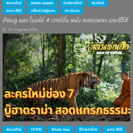
#ละครใหม่
Media Update
ช่วงไพรม์ไทม์
ช่องวัน31
ละคร-ซีรีส์
เกร็ดความรู้ละคร
เกาะติดจอ
ย้อนดู แดง ไบเล่ย์ 4 เวอร์ชั่น หนัง ละครเพลง และซีรีส์
31 กรกฎาคม 2026
#ละครใหม่
CH7HD
What's New
รีวิวละครไทย
ละคร-ซีรีส์