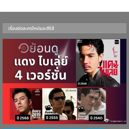
เรื่องย่อละครใหม่และซีรีส์