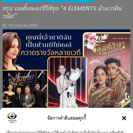
สรุป เรตติ้งละครซีรีส์ชุด “4 ELEMENTS บ้านวาทิน
วณิช”
15 กรกฎาคม 2026
จัดการคำยินยอมคุกกี้
#ละครใหม่
TV
ช่อง 3
รางวัล
ละคร-ซีรีส์
เพื่อมอบประสบการณ์ที่ดีที่สุด เราใช้เทคโนโลยีเช่นคุกกี้เพื่อจัดเก็บและ/หรือเข้าถึง