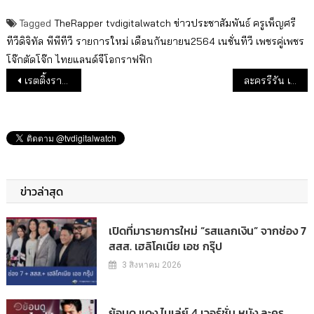
Tagged
TheRapper
tvdigitalwatch
ข่าวประชาสัมพันธ์
ครูเพ็ญศรี
ทีวีดิจิทัล
พีพีทีวี
รายการใหม่
เดือนกันยายน2564
เนชั่นทีวี
เพชรคู่เพชร
โจ๊กตัดโจ๊ก
ไทยแลนด์จีโอกราฟฟิก
แนะแนวเรื่อง
เรตติ้งรายการทีวีดิจิทัลวันหวยออก 1 ก.ย. 64
ละครรีรัน เรตติ้งยืน 1 ทั้งวัน
ข่าวล่าสุด
เปิดที่มารายการใหม่ “รสแลกเงิน” จากช่อง 7
สสส. เฮลิโคเนีย เอช กรุ๊ป
3 สิงหาคม 2026
ย้อนดู แดง ไบเล่ย์ 4 เวอร์ชั่น หนัง ละคร