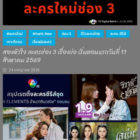
#ละครใหม่
What's New
ช่อง 3
รีวิวละครไทย
ละคร-ซีรีส์
เกาะติดจอ
เรื่องย่อละคร
สองหัวใจ ละครช่อง 3 เรื่องย่อ เริ่มตอนแรกวันที่ 11
สิงหาคม 2569
24 กรกฎาคม 2026