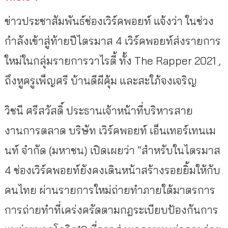
ข่าวประชาสัมพันธ์ช่องเวิร์คพอยท์ แจ้งว่า ในช่วง
กำลังเข้าสู่ท้ายปีไตรมาส 4 เวิร์คพอยท์ส่งรายการ
ใหม่ในกลุ่มรายการวาไรตี้ ทั้ง The Rapper 2021 ,
ถึงหูครูเพ็ญศรี บ้านดีผีคุ้ม และสะใภ้จงเจริญ
วิชนี ศรีสวัสดิ์ ประธานเจ้าหน้าที่บริหารสาย
งานการตลาด บริษัท เวิร์คพอยท์ เอ็นเทอร์เทนเม
นท์ จำกัด (มหาชน) เปิดเผยว่า “สำหรับในไตรมาส
4 ช่องเวิร์คพอยท์ยังคงเดินหน้าสร้างรอยยิ้มให้กับ
คนไทย ผ่านรายการใหม่ถ่ายทำภายใต้มาตรการ
การถ่ายทำที่เคร่งครัดตามกฎระเบียบป้องกันการ