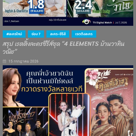
#ละครใหม่
ช่อง 7
ละคร-ซีรีส์
เรตติงละคร
สรุป เรตติ้งละครซีรีส์ชุด “4 ELEMENTS บ้านวาทิน
วณิช”
15 กรกฎาคม 2026