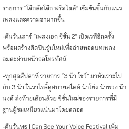
รายการ “โจ๊กตัดโจ๊ก ฟรีสไตล์” เข้มข้นขึ้นกับแนว
เพลงและความฮามากขึ้น
-คืนวันเสาร์ “เพลงเอก ซีซั่น 2” เปิดเวทีอีกครั้ง
พร้อมสร้างศิลปินรุ่นใหม่เพื่อถ่ายทอดบทเพลง
อมตะผ่านหน้าจอโทรทัศน์
-ทุกสุดสัปดาห์ รายการ “3 น้า โชว์” มาหัวเราะไป
กับ 3 น้า ในวาไรตี้ดูสบายสไตล์ น้าโย่ง น้าพวง น้า
นงค์ ส่งท้ายเดือนด้วย ซีซั่นใหม่ของรายการที่มี
ฐานผู้ชมเหนียวแน่นมาโดยตลอด
-คืนวันพุธ I Can See Your Voice Festival เพิ่ม