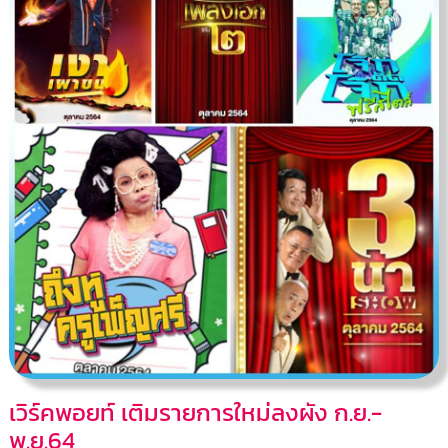
เวิร์คพอยท์ เติมรายการใหม่ลงผัง ก.ย.-
พ.ย.64