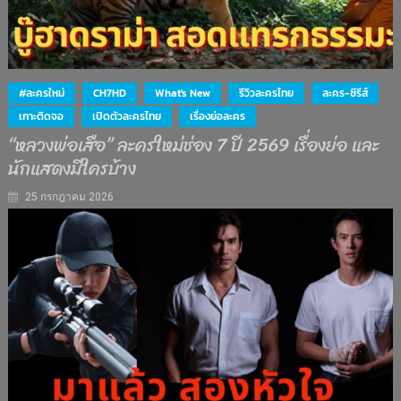
#ละครใหม่
CH7HD
What's New
รีวิวละครไทย
ละคร-ซีรีส์
เกาะติดจอ
เปิดตัวละครไทย
เรื่องย่อละคร
“หลวงพ่อเสือ” ละครใหม่ช่อง 7 ปี 2569 เรื่องย่อ และ
นักแสดงมีใครบ้าง
25 กรกฎาคม 2026