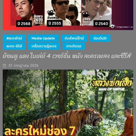
#ละครใหม่
Media Update
ช่วงไพรม์ไทม์
ช่องวัน31
ละคร-ซีรีส์
เกร็ดความรู้ละคร
เกาะติดจอ
ย้อนดู แดง ไบเล่ย์ 4 เวอร์ชั่น หนัง ละครเพลง และซีรีส์
31 กรกฎาคม 2026