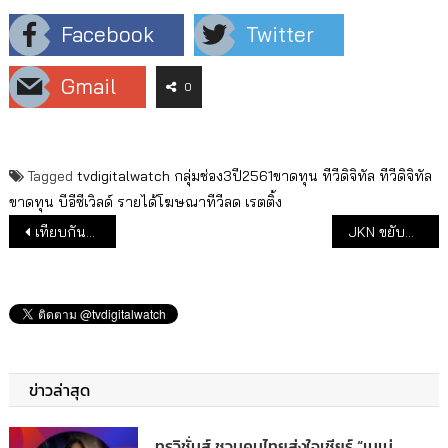
Facebook
Twitter
Gmail
0
Tagged
tvdigitalwatch
กลุ่มช่อง3ปี2561ขาดทุน
ทีวีดิจิทัล
ทีวีดิจิทัล
ขาดทุน
บีอีซีเวิลด์
รายได้โฆษณาทีวีลด
เรตติ้ง
แนะแนวเรื่อง
เทียบกันจะๆ เรตติ้ง 2 ละครพีเรียด “ทองเอก หมอยาท่าโฉลง VS บ่วงสไบ” สู้กันสนุก สุดเข้มข้น
JKN ขยับหาทีมงาน ปั้นรายการ CNBC ในไทย
ข่าวล่าสุด
ทรูวิชั่นส์ ชวนคนไทยส่งใจเชียร์ “เนเน่