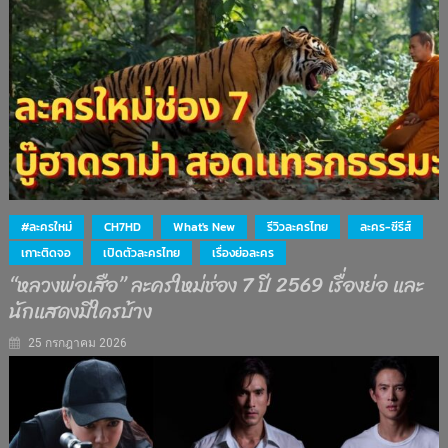
#ละครใหม่
CH7HD
What's New
รีวิวละครไทย
ละคร-ซีรีส์
เกาะติดจอ
เปิดตัวละครไทย
เรื่องย่อละคร
“หลวงพ่อเสือ” ละครใหม่ช่อง 7 ปี 2569 เรื่องย่อ และ
นักแสดงมีใครบ้าง
25 กรกฎาคม 2026