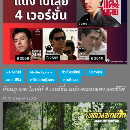
#ละครใหม่
Media Update
ช่วงไพรม์ไทม์
ช่องวัน31
ละคร-ซีรีส์
เกร็ดความรู้ละคร
เกาะติดจอ
ย้อนดู แดง ไบเล่ย์ 4 เวอร์ชั่น หนัง ละครเพลง และซีรีส์
31 กรกฎาคม 2026