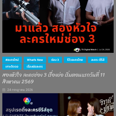
#ละครใหม่
What's New
ช่อง 3
รีวิวละครไทย
ละคร-ซีรีส์
เกาะติดจอ
เรื่องย่อละคร
สองหัวใจ ละครช่อง 3 เรื่องย่อ เริ่มตอนแรกวันที่ 11
สิงหาคม 2569
24 กรกฎาคม 2026