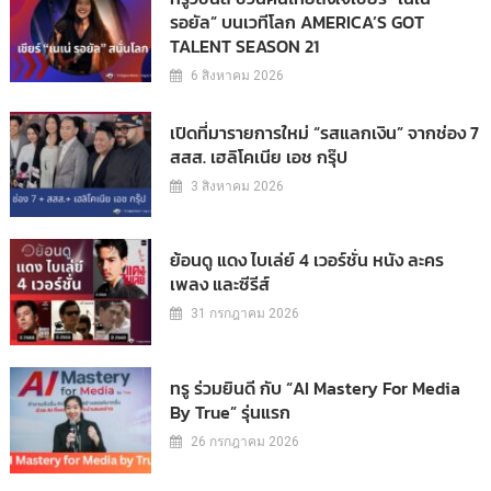
รอยัล” บนเวทีโลก AMERICA’S GOT
TALENT SEASON 21
6 สิงหาคม 2026
เปิดที่มารายการใหม่ “รสแลกเงิน” จากช่อง 7
สสส. เฮลิโคเนีย เอช กรุ๊ป
3 สิงหาคม 2026
ย้อนดู แดง ไบเล่ย์ 4 เวอร์ชั่น หนัง ละคร
เพลง และซีรีส์
31 กรกฎาคม 2026
ทรู ร่วมยินดี กับ “AI Mastery For Media
By True” รุ่นแรก
26 กรกฎาคม 2026