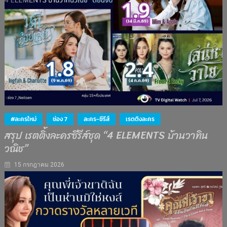
#ละครใหม่
ช่อง 7
ละคร-ซีรีส์
เรตติงละคร
สรุป เรตติ้งละครซีรีส์ชุด “4 ELEMENTS บ้านวาทิน
วณิช”
15 กรกฎาคม 2026