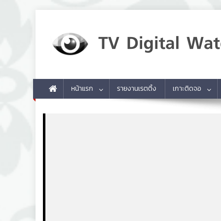
Skip to content
TV Digital Watch
เกาะติดทีวีและออนไลน์ รายงานเรตติ้ง
หน้าแรก
รายงานเรตติ้ง
เกาะติดจอ