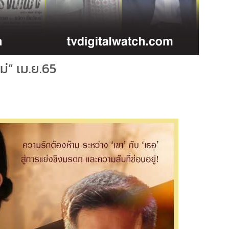
่” เม.ย.65