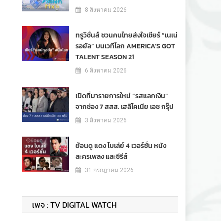
8 สิงหาคม 2026
ทรูวิชั่นส์ ชวนคนไทยส่งใจเชียร์ “เนเน่
รอยัล” บนเวทีโลก AMERICA’S GOT
TALENT SEASON 21
6 สิงหาคม 2026
เปิดที่มารายการใหม่ “รสแลกเงิน”
จากช่อง 7 สสส. เฮลิโคเนีย เอช กรุ๊ป
3 สิงหาคม 2026
ย้อนดู แดง ไบเล่ย์ 4 เวอร์ชั่น หนัง
ละครเพลง และซีรีส์
31 กรกฎาคม 2026
เพจ : TV DIGITAL WATCH