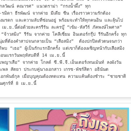
ศุกลวัฒน์ คณารศ" แนวดราม่า “กรงน้ำผึ้ง” ทุก
มิดา ธีรพัฒน์ จากค่าย มีเดีย ซีน เรื่องราวความรักต้อง
งมรดก และความลับที่ซ่อนอยู่ พร้อมจะทำให้ทุกคนอิน และลุ้นไป
18 เม.ย.นี้ต่อด้วยละครรีรัน ละครบู๊ “เข้ม-หัสวีร์ ภัคพงษ์ไพศาล”
จ้าวสมิง” รีรัน จากค่าย โคลีเซี่ยม อินเตอร์กรุ๊ป รีรันอีกครั้ง ทุก
ุ่มที่ต้องคำสาปจนกลายเป็น “เสือสมิง” ต้องปกปิดตัวตนจนกว่า
 “เธอ” ผู้เป็นรักแรกอีกครั้ง แต่เขาก็ต้องเผชิญหน้ากับเสื
อสมิง
ิ่มตอนแรกวันพฤหัสบดีที่ 14 เม.ย.นี้
บพญาเสือ” จากค่าย โกลด์ ซี.พี.จี.เอ็นเตอร์เทนเม้นท์ ลงผังวัน
นะพล สัตยา ประกบคู่นางเอกสาว เกรซ-พัชร์สิตา อธินันต
ัทร เอกพันธ์กุล เมื่อบุญคุณต้องทดแทน ความแค้นต้องชำระ “ชายชาติ
ุกร์ที่ 8 เม.ย.นี้