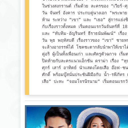
ในช่วงสงกรานต์ เริ่มด้วย ละครของ “เวียร์-
วัน จันทร์ อังคาร ประกบคู่นางเอก "พระพาย-ร
ห้าม ระหว่าง “เขา” และ “เธอ” สู่การแย่งชิ
กับเรื่องราวทั้งหมด เริ่มตอนแรกวันจันทร์ที่ 
และ “ทับทิม-อัญรินทร์ ธีราธนันพัฒน์” เรื่อง “
วัน พุธ พฤหัสบดี เรื่องราวของ “เขา” ชายหน
จะล้
างอาถรรพ์ได้ โชคชะตากลับนำพาให้เขาได้พบ
คู่อริ ผู้เป็นทั้งเพื่อนเก่า และศัตรูตัวฉกาจ เร
ปิดท้ายกับละครแนวแอ็กชัน ดราม่า เรื่อง “หุ
ศุกร์ เสาร์ อาทิตย์ นำแสดงโดยเสือ อ๊อฟ-ช
ศักดิ์ พร้อมบู๊สนั่นประชันฝีมือกับ น้ำ-รพีภ
เสือ” ปะทะ “จอมโจรนิรนาม” เริ่มตอนแรกวันศ