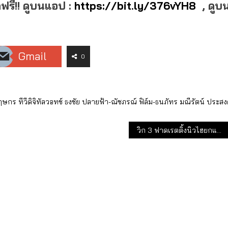
ดฟรี!! ดูบนแอป :
https://bit.ly/376vYH8
, ดูบ
Gmail
0
ฤษกร
ทีวีดิจิทัลวอทช์
ธงชัย
ปลายฟ้า-ณัชภรณ์
ฟิล์ม-ธนภัทร
มณีรัตน์ ประสง
วิก 3 ฟาดเรตติ้งนิวไฮยกแผง