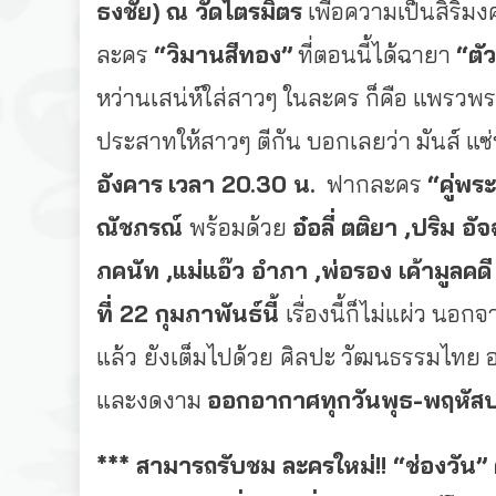
ธงชัย)
ณ วัดไตรมิตร
เพื่อความเป็นสิริ
ละคร
“วิมานสีทอง”
ที่ตอนนี้ได้ฉายา
“ตั
หว่านเสน่ห์ใส่สาวๆ ในละคร ก็คือ แพรวพราวย
ประสาทให้สาวๆ ตีกัน บอกเลยว่า มันส์ แ
อังคาร
เวลา
20.30 น.
ฟากละคร
“คู่พระ
ณัชภรณ์
พร้อมด้วย
อ๋อลี่ ตติยา ,ปริม อ
ภคนัท ,แม่แอ๊ว อำภา ,พ่อรอง เค้ามูลคด
ที่
22 กุมภาพันธ์นี้
เรื่องนี้ก็ไม่แผ่ว นอก
แล้ว
ยังเต็มไปด้วย
ศิลปะ วัฒนธรรมไทย 
และงดงาม
ออกอากาศทุกวันพุธ
-พฤหัสบ
*** สามารถรับชม
ละครใหม่!! “ช่องวัน” 