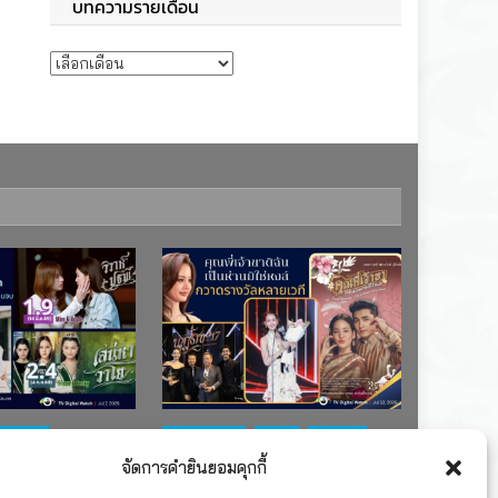
บทความรายเดือน
บทความรายเดือน
ช่อง 7
#ละครใหม่
TV
ช่อง 3
จัดการคำยินยอมคุกกี้
เรตติงละคร
รางวัล
ละคร-ซีรีส์