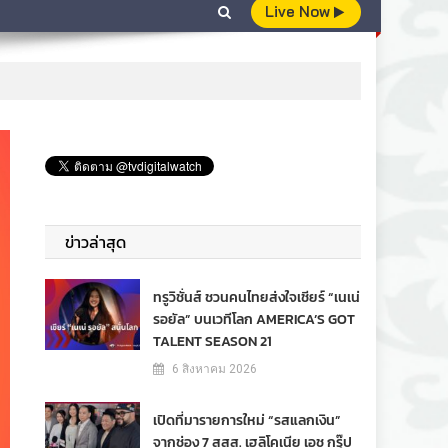
Live Now
ข่าวล่าสุด
ทรูวิชั่นส์ ชวนคนไทยส่งใจเชียร์ “เนเน่
รอยัล” บนเวทีโลก AMERICA’S GOT
TALENT SEASON 21
6 สิงหาคม 2026
เปิดที่มารายการใหม่ “รสแลกเงิน”
จากช่อง 7 สสส. เฮลิโคเนีย เอช กรุ๊ป