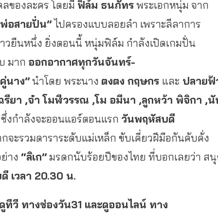
มงคลของละคร โดยมี
ฟิล์ม ธนภัทร
พระเอกหนุ่ม จาก
วพ่อสายปั่น”
ไปครองแบบลอยลำ เพราะลีลาการ
ืนหนึ่ง ยิ่งตอนนี้ หนุ่มฟิล์ม กำลังเปิดเกมปั่น
ซ่บ มาก
ออกอากาศทุกวันจันทร์
-
คู่นาง”
นำโดย พระนาง
ตงตง กฤษกร
และ
ปลายฟ้
ัจฉรียา ,จ๋า โมฬีวรรณ ,โม อมีนา ,ลูกหว้า พิจิกา ,น
ี
ซึ่งกำลังจะออนแอร์ตอนแรก
วันพฤหัสบดี
จากจะรวมดาราระดับแม่เหล็ก ขับเคี่ยวฝีมือกันคับคั่ง
อย่าง
“ลิเก”
มรดกนับร้อยปีของไทย ที่บอกเลยว่า สน
ดี เวลา 20.30 น.
ดูทีวี ทางช่องวัน
31 และดูออนไลน์ ทาง