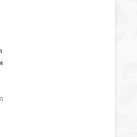
า
ัท
ุก