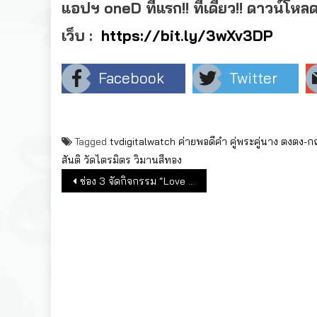
แอปฯ oneD ที่แรก!! ที่เดียว!! ดาวน์โหล
เว็บ :
https://bit.ly/3wXv3DP
Facebook
Twitter
Tagged
tvdigitalwatch
ค่ายพอดีคำ
คู่พระคู่นาง
ตงตง-ก
สันติ
วัดไตรมิตร
วิมานสีทอง
แนะแนวเรื่อง
ช่อง 3 จัดกิจกรรม “Love Mutelu พิธีบวงสรวงพระตรีมูรติ”