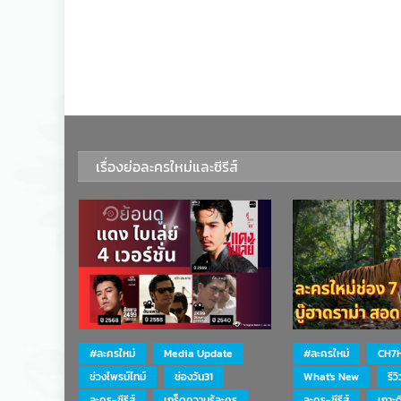
เรื่องย่อละครใหม่และซีรีส์
#ละครใหม่
Media Update
#ละครใหม่
CH7
ช่วงไพรม์ไทม์
ช่องวัน31
What's New
รีว
ละคร-ซีรีส์
เกร็ดความรู้ละคร
ละคร-ซีรีส์
เกาะ