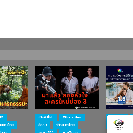
HD
#ละครใหม่
What's New
#ละครใหม่
ิวละครไทย
ช่อง 3
รีวิวละครไทย
ละคร-ซีรีส์
ติดจอ
ละคร-ซีรีส์
เกาะติดจอ