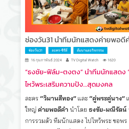
ช่องวัน31 นำทีมนักแสดงค่ายพอดี
ช่องวัน31
ละคร-ซีรีส์
สัมนาและกิจกรรม
16 กุมภาพันธ์ 2024
TV Digital Watch
1620
“ธงชัย-ฟิล์ม-ตงตง” นำทีมนักแสดง “ว
ไหว้พระเสริมความปัง…สุดมงคล
ละคร
“วิมานสีทอง”
และ
“คู่พระคู่นาง”
แ
ใหญ่
ค่ายพอดีคำ
นำโดย
ธงชัย
-มณีรัตน์
การรวมตัว ทีมนักแสดง ไปไหว้พระ ขอพร