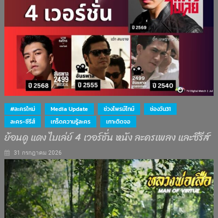
#ละครใหม่
Media Update
ช่วงไพรม์ไทม์
ช่องวัน31
ละคร-ซีรีส์
เกร็ดความรู้ละคร
เกาะติดจอ
ย้อนดู แดง ไบเล่ย์ 4 เวอร์ชั่น หนัง ละครเพลง และซีรีส์
31 กรกฎาคม 2026