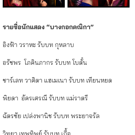
รายชื่อนักแสดง
“
บางกอกคณิกา
”
อิงฟ้า วราหะ
รับบท
กุหลาบ
อรัชพร โภคินภากร
รับบท
โบตั๋น
ชาร์เลท วาศิตา แฮเมเนา
รับบท
เทียนหยด
พิยดา อัครเศรณี
รับบท
แม่ราตรี
ฉัตรชัย เปล่งพานิช
รับบท
พระยาจรัล
วิทยา เทพทิพย์
รับบท
เกื้อ