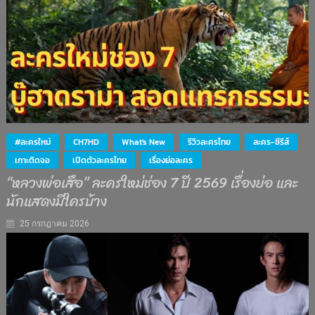
#ละครใหม่
CH7HD
What's New
รีวิวละครไทย
ละคร-ซีรีส์
เกาะติดจอ
เปิดตัวละครไทย
เรื่องย่อละคร
“หลวงพ่อเสือ” ละครใหม่ช่อง 7 ปี 2569 เรื่องย่อ และ
นักแสดงมีใครบ้าง
25 กรกฎาคม 2026