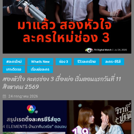
#ละครใหม่
What's New
ช่อง 3
รีวิวละครไทย
ละคร-ซีรีส์
เกาะติดจอ
เรื่องย่อละคร
สองหัวใจ ละครช่อง 3 เรื่องย่อ เริ่มตอนแรกวันที่ 11
สิงหาคม 2569
24 กรกฎาคม 2026