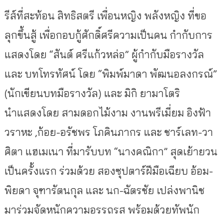
รีส์ที่สะท้อน สิทธิสตรี เพื่อนหญิง พลังหญิง ที่ขอ
ลุกขึ้นสู้ เพื่อกอบกู้ศักดิ์ศรีความเป็นคน กำกับการ
แสดงโดย “สันต์ ศรีแก้วหล่อ” ผู้กำกับมือรางวัล
และ บทโทรทัศน์ โดย “พิมพ์มาดา พัฒนอลงกรณ์”
(นักเขียนบทมือรางวัล) และ มิกิ ยามาโตริ
นำแสดงโดย สามดอกไม้งาม งานพรีเมี่ยม อิงฟ้า
วราหะ ,ก้อย-อรัชพร โภคินภากร และ ชาร์เลท-วา
ศิตา แฮเมเนา ที่มารับบท “นางคณิกา” สุดเย้ายวน
เป็นครั้งแรก ร่วมด้วย สองซุปตาร์ฝีมือเฉียบ อ้อม-
พิยดา จุฑารัตนกุล และ นก-ฉัตรชัย เปล่งพานิช
มาร่วมจัดหนักความอรรถรส พร้อมด้วยทัพนัก