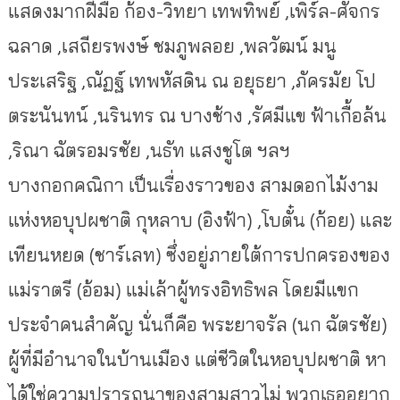
แสดงมากฝีมือ ก้อง-วิทยา เทพทิพย์ ,เพิร์ล-ศัจกร
ฉลาด ,เสถียรพงษ์ ชมภูพลอย ,พลวัฒน์ มนู
ประเสริฐ ,ณัฏฐ์ เทพหัสดิน ณ อยุธยา ,ภัครมัย โป
ตระนันทน์ ,นรินทร ณ บางช้าง ,รัศมีแข ฟ้าเกื้อล้น
,ริณา ฉัตรอมรชัย ,นธัท แสงชูโต ฯลฯ
บางกอกคณิกา เป็นเรื่องราวของ สามดอกไม้งาม
แห่งหอบุปผชาติ กุหลาบ (อิงฟ้า) ,โบตั๋น (ก้อย) และ
เทียนหยด (ชาร์เลท) ซึ่งอยู่ภายใต้การปกครองของ
แม่ราตรี (อ้อม) แม่เล้าผู้ทรงอิทธิพล โดยมีแขก
ประจำคนสำคัญ นั่นก็คือ พระยาจรัล (นก ฉัตรชัย)
ผู้ที่มีอำนาจในบ้านเมือง แต่ชีวิตในหอบุปผชาติ หา
ได้ใช่
ความปรารถนาของสามสาวไม่ พวกเธออยาก