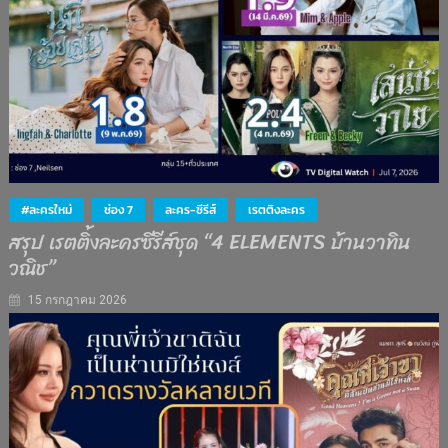
#ละครใหม่
ช่อง 7
ละคร-ซีรีส์
เรตติงละคร
สรุป เรตติ้งละครซีรีส์ชุด “4 ELEMENTS บ้านวาทิน
วณิช”
15 กรกฎาคม 2026