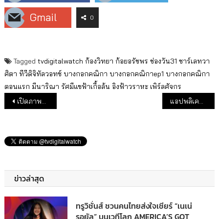
Gmail
0
Tagged
tvdigitalwatch
ก้องวิทยา
ก้อยอรัชพร
ช่องวัน31
ชาร์เลทวา
ศิตา
ทีวีดิจิทัลวอทช์
บางกอกคณิกา
บางกอกคณิกาep1
บางกอกคณิกา
ตอนแรก
มีนาริณา
รัศมีแขฟ้าเกื้อล้น
อิงฟ้าวราหะ
เพิร์ลศัจกร
แนะแนวเรื่อง
เปิดภาพฟิตติ้ง ซีรีส์ “Bad Guy My Boss เจ้านายร้ายรัก”
แอปพลิเคชั่น โซเชียลมีเดีย ฮอตฮิตทั่วโลกและในไทย
ข่าวล่าสุด
ทรูวิชั่นส์ ชวนคนไทยส่งใจเชียร์ “เนเน่
รอยัล” บนเวทีโลก AMERICA’S GOT