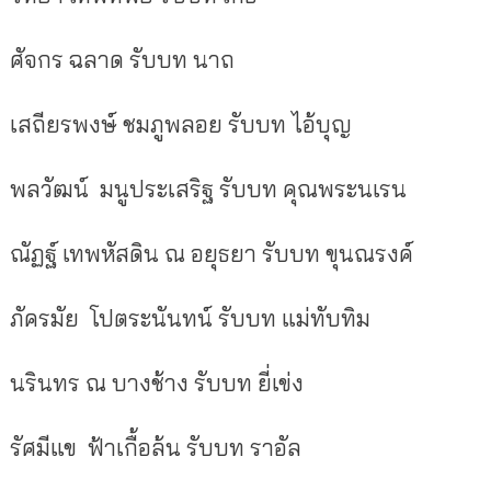
ศัจกร
ฉลาด
รับบท
นาถ
เสถียรพงษ์ ชมภูพลอย
รับบท
ไอ้บุญ
พลวัฒน์ มนูประเสริฐ
รับบท
คุณพระนเรน
ณัฏฐ์ เทพหัสดิน ณ อยุธยา
รับบท
ขุนณรงค์
ภัครมัย โปตระนันทน์
รับบท
แม่ทับทิม
นรินทร ณ บางช้าง
รับบท
ยี่เข่ง
รัศมีแข ฟ้าเกื้อล้น
รับบท
ราอัล