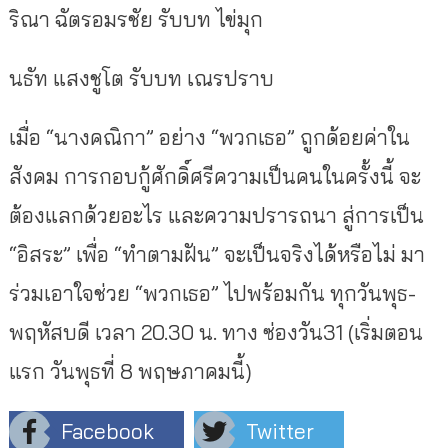
ริณา
ฉัตรอมรชัย
รับบท
ไข่มุก
นธัท แสงชูโต
รับบท
เณรปราบ
เมื่อ “นางคณิกา” อย่าง “พวกเธอ” ถูกด้อยค่าใน
สังคม การกอบกู้ศักดิ์ศรีความเป็
นคนในครั้งนี้ จะ
ต้องแลกด้วยอะไร และความปรารถนา สู่การเป็น
“อิสระ” เพื่อ “ทำตามฝัน” จะเป็นจริงได้หรือไม่ มา
ร่วมเอาใจช่วย “พวกเธอ” ไปพร้อมกัน ทุกวันพุธ-
พฤหัสบดี เวลา 20.30 น. ทาง ซ่องวัน31 (เริ่มตอน
แรก วันพุธที่ 8 พฤษภาคมนี้)
Facebook
Twitter