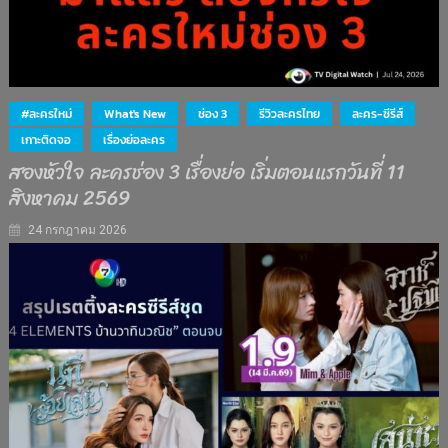
#ละครใหม่
What's New
ช่อง 3
รีวิวละครไทย
ละคร-ซีรีส์
เกาะติดจอ
เรื่องย่อละคร
สองหัวใจ ละครช่อง 3 เรื่องย่อ เริ่มตอนแรกวันที่ 11
สิงหาคม 2569
24 กรกฎาคม 2026