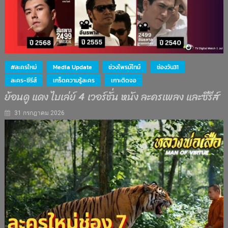
#ละครใหม่
Media Update
ช่วงไพรม์ไทม์
ช่องวัน31
ละคร-ซีรีส์
เกร็ดความรู้ละคร
เกาะติดจอ
ย้อนดู แดง ไบเล่ย์ 4 เวอร์ชั่น หนัง ละครเพลง และซีรีส์
31 กรกฎาคม 2026