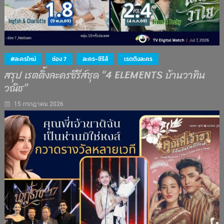
#ละครใหม่
ช่อง 7
ละคร-ซีรีส์
เรตติงละคร
สรุป เรตติ้งละครซีรีส์ชุด “4 ELEMENTS บ้านวาทิน
วณิช”
15 กรกฎาคม 2026