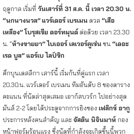
ฤดูกาล เริ่มที่
วันเสาร์ที่ 31 ส.ค. นี้ เวลา 20.30 น.
“นกนางนวล”
แวร์เดอร์ เบรเมน
ดวล
“เสือ
เหลือง” โบรุสเซีย ดอร์ทมุนด์
ต่อด้วย เวลา 23.30
น. “
ห้างขายยา
” ไบเออร์ เลเวอร์คูเซ่น
ชน
“เดอะ
เรด บูล”
แอร์เบ ไลป์ซิก
ศึกบุนเดสลีกา เสาร์นี้ เริ่มกันที่คู่แรก เวลา
20.30.น. แวร์เดอร์ เบรเมน ทีมอันดับ 8 ของตาราง
คะแนน ที่นัดล่าสุดเสมอ เอาก์สบวร์ก ไปอย่างสุด
มันส์ 2-2 โดยได้ประตูจากการยิงของ
เฟลิกซ์ อากู
ประการหลังคนสำคัญ และ
จัสติน นิจินมาห์
กอง
หน้าฟอร์มร้อนแรง ซึ่งนัดที่กำลังจะเกิดขึ้นนี้พวก