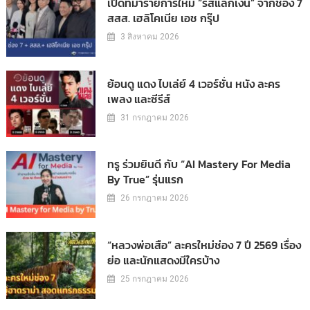
เปิดที่มารายการใหม่ “รสแลกเงิน” จากช่อง 7
สสส. เฮลิโคเนีย เอช กรุ๊ป
3 สิงหาคม 2026
ย้อนดู แดง ไบเล่ย์ 4 เวอร์ชั่น หนัง ละคร
เพลง และซีรีส์
31 กรกฎาคม 2026
ทรู ร่วมยินดี กับ “AI Mastery For Media
By True” รุ่นแรก
26 กรกฎาคม 2026
“หลวงพ่อเสือ” ละครใหม่ช่อง 7 ปี 2569 เรื่อง
ย่อ และนักแสดงมีใครบ้าง
25 กรกฎาคม 2026