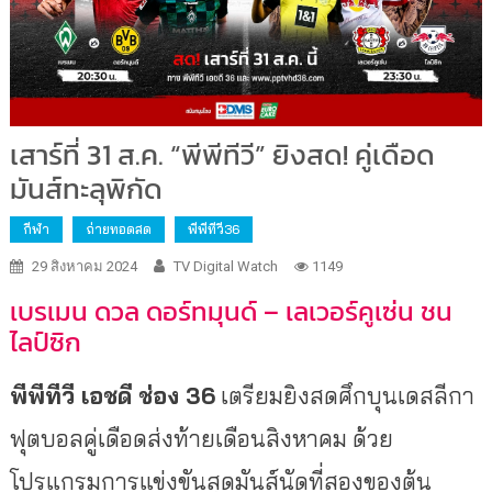
เสาร์ที่ 31 ส.ค. “พีพีทีวี” ยิงสด! คู่เดือด
มันส์ทะลุพิกัด
กีฬา
ถ่ายทอดสด
พีพีทีวี36
29 สิงหาคม 2024
TV Digital Watch
1149
เบรเมน ดวล ดอร์ทมุนด์ – เลเวอร์คูเซ่น ชน
ไลป์ซิก
พีพีทีวี เอชดี ช่อง 36
เตรียมยิงสดศึกบุนเดสลีกา
ฟุตบอลคู่เดือดส่งท้ายเดือนสิงหาคม ด้วย
โปรแกรมการแข่งขันสุดมันส์นัดที่สองของต้น