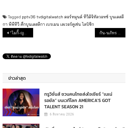
Tagged
pptv36
tvdigitalwatch
ดอร์ทมุนด์
ทีวีดิจิทัลวอทช์
บุนเดสลี
กา
พีพีทีวี
ศึกบุนเดสลีกา
เบรเมน
เลเวอร์คูเซ่น
ไลป์ซิก
แนะแนวเรื่อง
“ไมกี้-ญดา” หวานจนน้ำตาลยังเรียกพี่
กัน-นภัทร แพรว-เฌอมาวีร์ เสิร์ฟมนต์รักเสียงเพลงแห่งลุ่มน้ำแม่กลองใน “มนต์รักแม่กลอง”
ข่าวล่าสุด
ทรูวิชั่นส์ ชวนคนไทยส่งใจเชียร์ “เนเน่
รอยัล” บนเวทีโลก AMERICA’S GOT
TALENT SEASON 21
6 สิงหาคม 2026