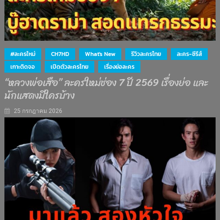
#ละครใหม่
CH7HD
What's New
รีวิวละครไทย
ละคร-ซีรีส์
เกาะติดจอ
เปิดตัวละครไทย
เรื่องย่อละคร
“หลวงพ่อเสือ” ละครใหม่ช่อง 7 ปี 2569 เรื่องย่อ และ
นักแสดงมีใครบ้าง
25 กรกฎาคม 2026