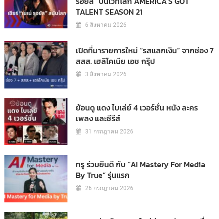
รอยัล” บนเวทีโลก AMERICA’S GOT
TALENT SEASON 21
6 สิงหาคม 2026
เปิดที่มารายการใหม่ “รสแลกเงิน” จากช่อง 7
สสส. เฮลิโคเนีย เอช กรุ๊ป
3 สิงหาคม 2026
ย้อนดู แดง ไบเล่ย์ 4 เวอร์ชั่น หนัง ละคร
เพลง และซีรีส์
31 กรกฎาคม 2026
ทรู ร่วมยินดี กับ “AI Mastery For Media
By True” รุ่นแรก
26 กรกฎาคม 2026