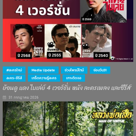
#ละครใหม่
Media Update
ช่วงไพรม์ไทม์
ช่องวัน31
ละคร-ซีรีส์
เกร็ดความรู้ละคร
เกาะติดจอ
ย้อนดู แดง ไบเล่ย์ 4 เวอร์ชั่น หนัง ละครเพลง และซีรีส์
31 กรกฎาคม 2026