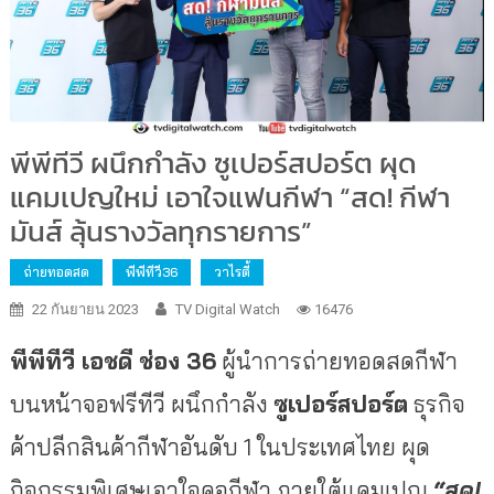
พีพีทีวี ผนึกกำลัง ซูเปอร์สปอร์ต ผุด
แคมเปญใหม่ เอาใจแฟนกีฬา “สด! กีฬา
มันส์ ลุ้นรางวัลทุกรายการ”
ถ่ายทอดสด
พีพีทีวี36
วาไรตี้
22 กันยายน 2023
TV Digital Watch
16476
พีพีทีวี เอชดี ช่อง 36
ผู้นำการถ่ายทอดสดกีฬา
บนหน้าจอฟรีทีวี ผนึกกำลัง
ซูเปอร์สปอร์ต
ธุรกิจ
ค้าปลีกสินค้ากีฬาอันดับ 1 ในประเทศไทย ผุด
กิจกรรมพิเศษเอาใจคอกีฬา ภายใต้แคมเปญ
“สด!