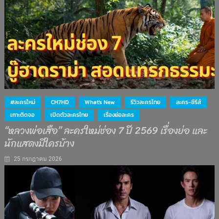
#ละครใหม่
CH7HD
What's New
รีวิวละครไทย
ละคร-ซีรีส์
เกาะติดจอ
เปิดตัวละครไทย
เรื่องย่อละคร
“หลวงพ่อเสือ” ละครใหม่ช่อง 7 ปี 2569 เรื่องย่อ และ
นักแสดงมีใครบ้าง
25 กรกฎาคม 2026