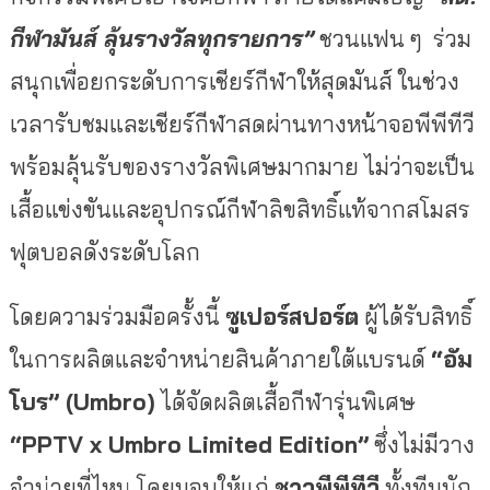
กีฬามันส์ ลุ้นรางวัลทุกรายการ”
ชวนแฟน ๆ ร่วม
สนุกเพื่อยกระดับการเชียร์กีฬาให้สุดมันส์ ในช่วง
เวลารับชมและเชียร์กีฬาสดผ่านทางหน้าจอพีพีทีวี
พร้อมลุ้นรับของรางวัลพิเศษมากมาย ไม่ว่าจะเป็น
เสื้อแข่งขันและอุปกรณ์กีฬาลิขสิทธิ์แท้จากสโมสร
ฟุตบอลดังระดับโลก
โดยความร่วมมือครั้งนี้
ซูเปอร์สปอร์ต
ผู้ได้รับสิทธิ์
ในการผลิตและจำหน่ายสินค้าภายใต้แบรนด์
“อัม
โบร” (Umbro)
ได้จัดผลิตเสื้อกีฬารุ่นพิเศษ
“PPTV x Umbro Limited Edition”
ซึ่งไม่มีวาง
จำน่ายที่ไหน โดยมอบให้แก่
ชาวพีพีทีวี
ทั้งทีมนัก