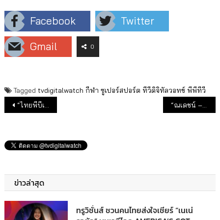
Facebook
Twitter
Gmail
0
Tagged
tvdigitalwatch
กีฬา
ซูเปอร์สปอร์ต
ทีวีดิจิทัลวอทช์
พีพีทีวี
แนะแนวเรื่อง
“ไทยพีบีเอส” ต่อยอดจากละครเรื่องบุษบาลุยไฟ สู่โปรเจกต์ “บุษบาแปลงกาย”
“ณเดชน์ – คิมเบอร์ลี่” พร้อมนักแสดงช่อง 3 เชิญชวนบริจาคเนื่องในวัน “วันมหิดล” 2566
ข่าวล่าสุด
ทรูวิชั่นส์ ชวนคนไทยส่งใจเชียร์ “เนเน่