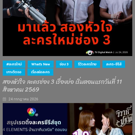
#ละครใหม่
What's New
ช่อง 3
รีวิวละครไทย
ละคร-ซีรีส์
เกาะติดจอ
เรื่องย่อละคร
สองหัวใจ ละครช่อง 3 เรื่องย่อ เริ่มตอนแรกวันที่ 11
สิงหาคม 2569
24 กรกฎาคม 2026