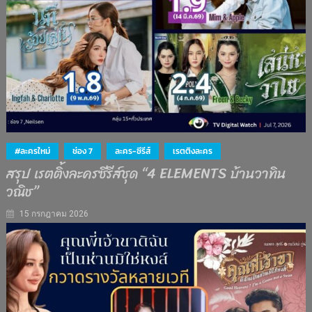
#ละครใหม่
ช่อง 7
ละคร-ซีรีส์
เรตติงละคร
สรุป เรตติ้งละครซีรีส์ชุด “4 ELEMENTS บ้านวาทิน
วณิช”
15 กรกฎาคม 2026