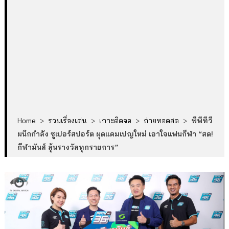
Home
>
รวมเรื่องเด่น
>
เกาะติดจอ
>
ถ่ายทอดสด
>
พีพีทีวี
ผนึกกำลัง ซูเปอร์สปอร์ต ผุดแคมเปญใหม่ เอาใจแฟนกีฬา “สด!
กีฬามันส์ ลุ้นรางวัลทุกรายการ”