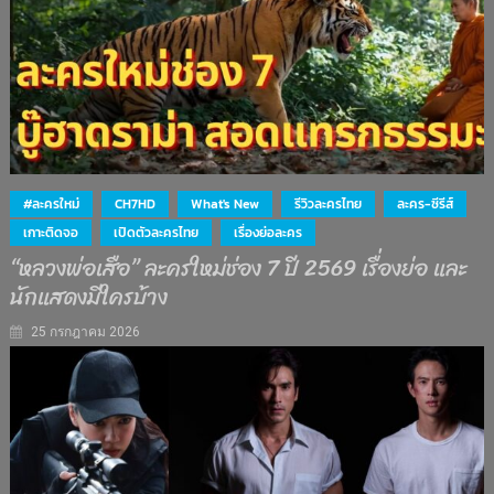
#ละครใหม่
CH7HD
What's New
รีวิวละครไทย
ละคร-ซีรีส์
เกาะติดจอ
เปิดตัวละครไทย
เรื่องย่อละคร
“หลวงพ่อเสือ” ละครใหม่ช่อง 7 ปี 2569 เรื่องย่อ และ
นักแสดงมีใครบ้าง
25 กรกฎาคม 2026