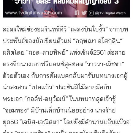
ละครใหม่ช่องอมรินทร์ทีวี “เพลงบินใบงิ้ว” จากบท
ประพันธ์ของนักเขียนตัวแม่ “กฤษณา อโศกสิน”
ผลิตโดย “ฉอด-สายทิพย์” แห่งเช้นจ์2561 ต่อสาย
ตรงจีบนางเอกฟรีแลนซ์สุดฮอต “วาววา-ณิชชา”
ด้วยตัวเอง กับการคัมแบคกลับมารับบทนางเอกผู้
น่าสงสาร “เปลแก้ว” ประชันฝีไม้ลายมือกับ
พระเอก “กอล์ฟ-อนุวัฒน์” ในบทบาทสุดเจ้าชู้
“จอมทอง” มีบ้านเล็กบ้านน้อยอย่าง นางร้าย
ยุค5G “เจนิส-เจณิสตา” โดยยังมีตำนานแอ๊บแบ๊วอ