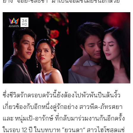
ย่าง “จอย-ชลธิชา” มาเป็นจอมขโมยซีนอีกด้วย
ซึ่งชีวิตรักครอบครัวนี้ยังต้องไปพัวพันปีนต้นงิ้ว
เกี่ยวข้องกับอีกหนึ่งคู่รักอย่าง สาวพีค-ภัทรศยา
และ หนุ่มเป้-อารักษ์ ที่กลับมาร่วมงานกันอีกครั้ง
ในรอบ 12 ปี ในบทบาท “ยวนตา” สาวไฮโซสุดแซ่