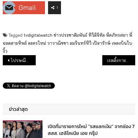
Gmail
1
Tagged
tvdigitalwatch
ข่าวประชาสัมพันธ์
ทีวีดิจิทัล
พีคภัทรศยา
พี่
ฉอดสายทิพย์
ละครใหม่
วาวาณิชชา
อมรินทร์ทีวี
เป้อารักษ์
เพลงบินใบ
งิ้ว
แนะแนวเรื่อง
ไปรษณีย์ไทย ชู “บุรุษไปรษณีย์” จุดแข็ง เปิดเรื่องเรื่องจริงของบุรุษไปรษณีย์ “ฝากไปรฯ ให้ถึงเธอ” 16 พ.ย. นี้
เรตติ้งรายการทีวี วันช็อปปิ้ง 11.11.63
ข่าวล่าสุด
เปิดที่มารายการใหม่ “รสแลกเงิน” จากช่อง 7
สสส. เฮลิโคเนีย เอช กรุ๊ป