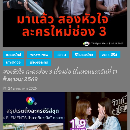
#ละครใหม่
What's New
ช่อง 3
รีวิวละครไทย
ละคร-ซีรีส์
เกาะติดจอ
เรื่องย่อละคร
สองหัวใจ ละครช่อง 3 เรื่องย่อ เริ่มตอนแรกวันที่ 11
สิงหาคม 2569
24 กรกฎาคม 2026