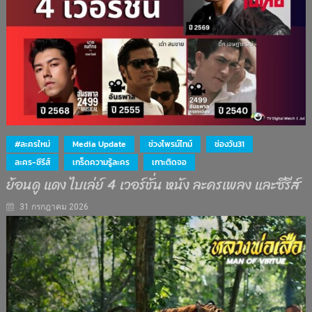
#ละครใหม่
Media Update
ช่วงไพรม์ไทม์
ช่องวัน31
ละคร-ซีรีส์
เกร็ดความรู้ละคร
เกาะติดจอ
ย้อนดู แดง ไบเล่ย์ 4 เวอร์ชั่น หนัง ละครเพลง และซีรีส์
31 กรกฎาคม 2026