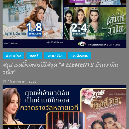
#ละครใหม่
ช่อง 7
ละคร-ซีรีส์
เรตติงละคร
สรุป เรตติ้งละครซีรีส์ชุด “4 ELEMENTS บ้านวาทิน
วณิช”
15 กรกฎาคม 2026