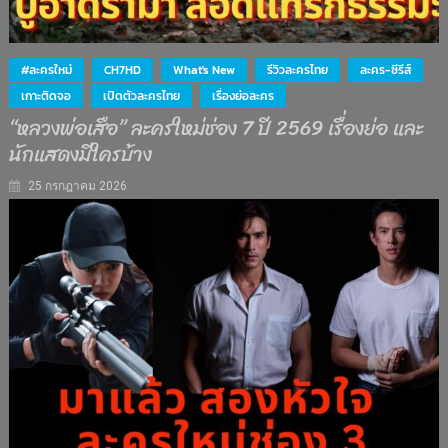
#ละครใหม่
CH7HD
What's New
รีวิวละครไทย
ละคร-ซีรีส์
เกาะติดจอ
เปิดตัวละครไทย
เรื่องย่อละคร
“หลวงพ่อเสือ” ละครใหม่ช่อง 7 ปี 2569 เรื่องย่อ และ
นักแสดงมีใครบ้าง
25 กรกฎาคม 2026