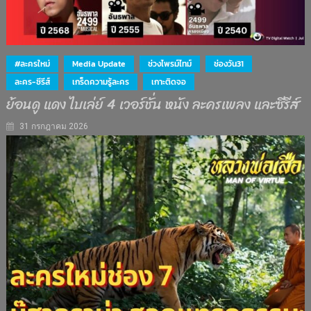
#ละครใหม่
Media Update
ช่วงไพรม์ไทม์
ช่องวัน31
ละคร-ซีรีส์
เกร็ดความรู้ละคร
เกาะติดจอ
ย้อนดู แดง ไบเล่ย์ 4 เวอร์ชั่น หนัง ละครเพลง และซีรีส์
31 กรกฎาคม 2026