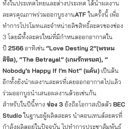
ทั้
งในประเทศไทยและต่างประเทศ ได้นำผลงาน
ละครคุณภาพร่วมออกบู
ธงาน
ATF
ในครั้งนี้
เพื่
อ
ทำการโปรโมทและจำหน่ายลิขสิทธิ์
ละครของช่อง
3 โดยมีทั้งละครใหม่ที่มี
กำหนดออกอากาศใน
ปี
2566
อาทิเช่
น
“Love Destiny 2”
(พรหม
ลิขิต),
“The Betrayal”
(เกมรักทรยศ),
“
Nobody’s Happy If I’m Not”
(แค้น)
เป็นต้น
อีกทั้งยังนำผลงานละครที่
เคยออกอากาศไปแล้ว
ร่วมออกบู
ธนำเสนอผลงานด้วยเช่นกัน
สำหรับในปีนี้ทาง
ช่อง 3
ยังถือโอกาสเปิดตัว
BEC
Studio
ในฐานะผู้ผลิตละคร นำคอนเทนต์ละครที่
กำลังผลิตอยู่
ในปัจจุบัน ไปทำการประชาสัมพันธ์