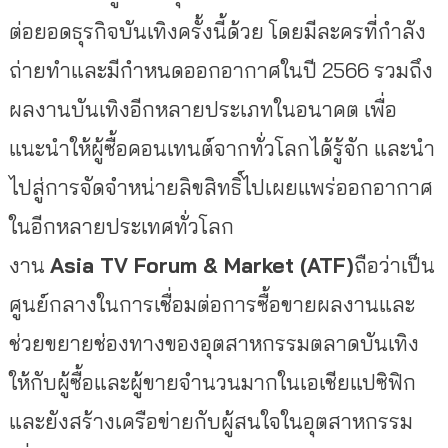
ต่อยอดธุ
รกิจบันเทิงครั้งนี้ด้วย โดยมีละครที่กำลัง
ถ่ายทำและมี
กำหนดออกอากาศในปี
2566
รวมถึ
ง
ผลงานบันเทิงอีกหลายประเภท
ในอน
าคต
เพื่อ
แนะนำให้ผู้ซื้
อคอนเทนต์จากทั่วโลกได้รู้จัก และนำ
ไปสู่การจัดจำหน่ายลิขสิ
ทธิ์ไปเผยแพร่ออกอากาศ
ในอี
กหลายประเทศทั่วโลก
งาน
Asia TV Forum & Market (ATF)
ถือว่าเป็น
ศูนย์
กลางในการเชื่อมต่อการซื้
อขายผลงานและ
ช่วยขยายช่
องทางของอุตสาหกรรมตลาดบันเทิ
ง
ให้กับผู้ซื้อและผู้
ขายจำนวนมากในเอเชียแปซิฟิก
และยังสร้างเครือข่ายกับผู้
สนใจในอุตสาหกรรม