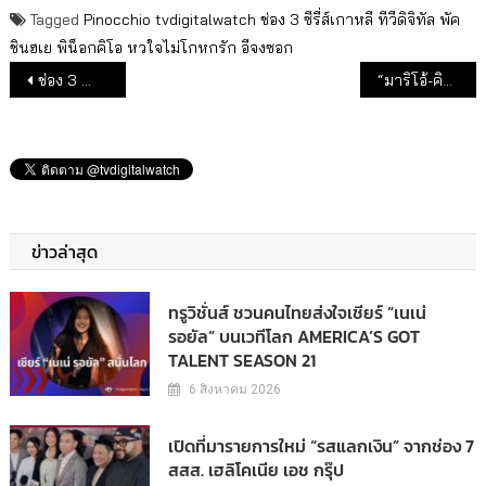
Tagged
Pinocchio
tvdigitalwatch
ช่อง 3
ซีรี่ส์เกาหลี
ทีวีดิจิทัล
พัค
ชินฮเย
พิน็อกคิโอ หวใจไม่โกหกรัก
อีจงซอก
แนะแนวเรื่อง
ช่อง 3 นำ “โปเกมอน ซีซั่น 25” ฉายบนฟรีทีวีครั้งแรก
“มาริโอ้-คิมเบอร์ลี่” นำทีม “หมอหลวง” พาทัวร์วัดโพธิ์ เม้าท์เบื้องหลัง “Special” อุ่นเครื่องก่อนลงจอ
ข่าวล่าสุด
ทรูวิชั่นส์ ชวนคนไทยส่งใจเชียร์ “เนเน่
รอยัล” บนเวทีโลก AMERICA’S GOT
TALENT SEASON 21
6 สิงหาคม 2026
เปิดที่มารายการใหม่ “รสแลกเงิน” จากช่อง 7
สสส. เฮลิโคเนีย เอช กรุ๊ป