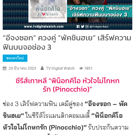
“อีจงซอก” ควงคู่ “พัคชินฮเย” เสิร์ฟความ
ฟินบนจอช่อง 3
#ละครใหม่
20 มีนาคม 2023
TV Digital Watch
1851
ซีรีส์เกาหลี
“
พิน็อกคิโอ หัวใจไม่โกหก
รัก
(Pinocchio)”
ช่อง
3
เสิร์ฟความฟิน เคมีคู่ของ
“
อีจงซอก – พัค
ชินฮเย
”
ในซีรีส์โรแมนติกคอมเมดี้
“พิน็อกคิโอ
หัวใจไม่โกหกรัก (
Pinocchio)”
รับประกันความ