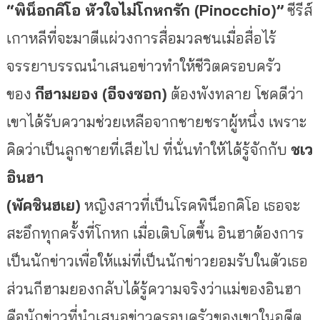
“พิน็อกคิโอ หัวใจไม่โกหกรัก (
Pinocchio)”
ซีรีส์
เกาหลีที่จะมาตีแผ่
วงการสื่อมวลชนเมื่อสื่อไร้
จรรยาบรรณนำเสนอข่าวทำให้ชีวิ
ตครอบครัว
ของ
กีฮามยอง (อีจงซอก)
ต้องพังทลาย โชคดีว่า
เขาได้รับความช่วยเหลื
อจากชายชราผู้หนึ่ง เพราะ
คิดว่าเป็นลูกชายที่เสียไป ที่นั่นทำให้ได้รู้จักกับ
ชเว
อินฮา
(พัคชินฮเย)
หญิงสาวที่เป็นโรคพิน็อกคิโอ เธอจะ
สะอึกทุกครั้งที่โกหก เมื่อเติบโตขึ้น อินฮาต้องการ
เป็นนักข่าวเพื่
อให้แม่ที่เป็นนักข่าวยอมรั
บในตัวเธอ
ส่วนกีฮามยองกลับได้รู้ความจริ
งว่าแม่ของอินฮา
คือนักข่าวที่
นำเสนอข่าวครอบครัวของเขาในอดีต