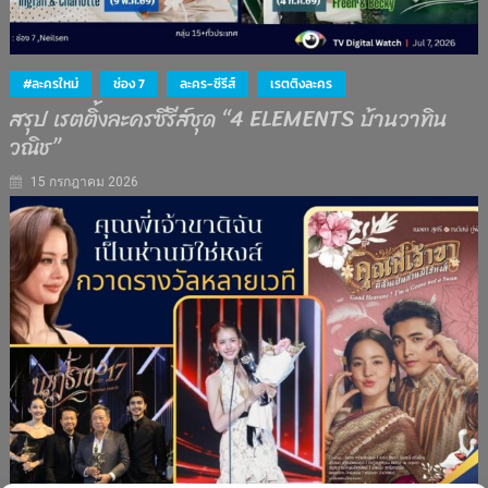
#ละครใหม่
ช่อง 7
ละคร-ซีรีส์
เรตติงละคร
สรุป เรตติ้งละครซีรีส์ชุด “4 ELEMENTS บ้านวาทิน
วณิช”
15 กรกฎาคม 2026