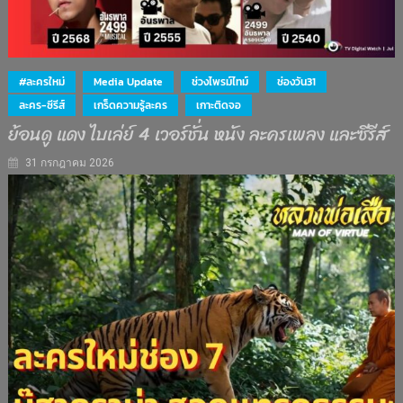
#ละครใหม่
Media Update
ช่วงไพรม์ไทม์
ช่องวัน31
ละคร-ซีรีส์
เกร็ดความรู้ละคร
เกาะติดจอ
ย้อนดู แดง ไบเล่ย์ 4 เวอร์ชั่น หนัง ละครเพลง และซีรีส์
31 กรกฎาคม 2026