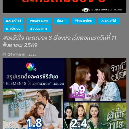
#ละครใหม่
What's New
ช่อง 3
รีวิวละครไทย
ละคร-ซีรีส์
เกาะติดจอ
เรื่องย่อละคร
สองหัวใจ ละครช่อง 3 เรื่องย่อ เริ่มตอนแรกวันที่ 11
สิงหาคม 2569
24 กรกฎาคม 2026