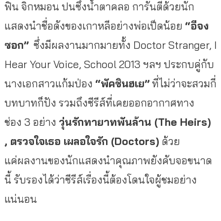
ฟิน จิกหมอน ปนซึ้งน้ำตาคลอ การันตีด้วยนัก
แสดงนำชื่อดั
งของเกาหลีอย่างพ่อเป็ดน้อย
“
อีจง
ซอก
”
ซึ่งมีผลงานมากมายทั้ง
Doctor Stranger
,
I
Hear Your Voice
,
School
2013 ฯลฯ
ประกบคู่กับ
นางเอกสาวแก้มป่อง
“พัคชินฮเย”
ที่ไม่ว่าจะสวมกี่
บทบาทก็ปัง รวมถึงซีรีส์ที่
เคยออกอากาศทาง
ช่อง
3
อย่าง
วุ่นรักทายาทพันล้าน (
The Heirs)
,
ตรวจใจเธอ เผลอใจรัก (
Doctors)
ด้วย
แค่ผลงานของนักแสดงนำคุณภาพยั
งคับจอขนาด
นี้ รับรองได้ว่าซีรีส์เรื่องนี้ต้
องโดนใจผู้ชมอย่าง
แน่นอน