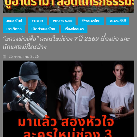
#ละครใหม่
CH7HD
What's New
รีวิวละครไทย
ละคร-ซีรีส์
เกาะติดจอ
เปิดตัวละครไทย
เรื่องย่อละคร
“หลวงพ่อเสือ” ละครใหม่ช่อง 7 ปี 2569 เรื่องย่อ และ
นักแสดงมีใครบ้าง
25 กรกฎาคม 2026