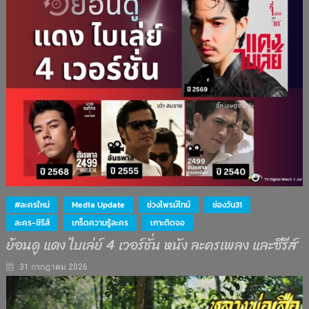
#ละครใหม่
Media Update
ช่วงไพรม์ไทม์
ช่องวัน31
ละคร-ซีรีส์
เกร็ดความรู้ละคร
เกาะติดจอ
ย้อนดู แดง ไบเล่ย์ 4 เวอร์ชั่น หนัง ละครเพลง และซีรีส์
31 กรกฎาคม 2026