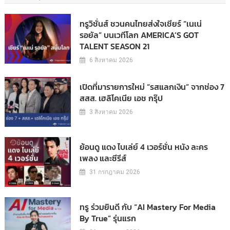
ทรูวิชั่นส์ ชวนคนไทยส่งใจเชียร์ “เนเน่
รอยัล” บนเวทีโลก AMERICA’S GOT
TALENT SEASON 21
6 สิงหาคม 2026
เปิดที่มารายการใหม่ “รสแลกเงิน” จากช่อง 7
สสส. เฮลิโคเนีย เอช กรุ๊ป
3 สิงหาคม 2026
ย้อนดู แดง ไบเล่ย์ 4 เวอร์ชั่น หนัง ละคร
เพลง และซีรีส์
31 กรกฎาคม 2026
ทรู ร่วมยินดี กับ “AI Mastery For Media
By True” รุ่นแรก