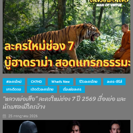
#ละครใหม่
CH7HD
What's New
รีวิวละครไทย
ละคร-ซีรีส์
เกาะติดจอ
เปิดตัวละครไทย
เรื่องย่อละคร
“หลวงพ่อเสือ” ละครใหม่ช่อง 7 ปี 2569 เรื่องย่อ และ
นักแสดงมีใครบ้าง
25 กรกฎาคม 2026