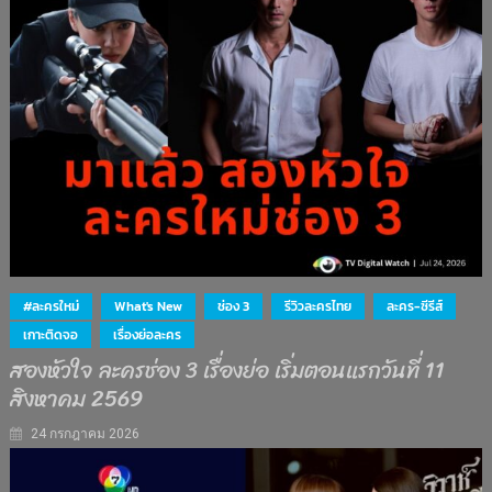
#ละครใหม่
What's New
ช่อง 3
รีวิวละครไทย
ละคร-ซีรีส์
เกาะติดจอ
เรื่องย่อละคร
สองหัวใจ ละครช่อง 3 เรื่องย่อ เริ่มตอนแรกวันที่ 11
สิงหาคม 2569
24 กรกฎาคม 2026