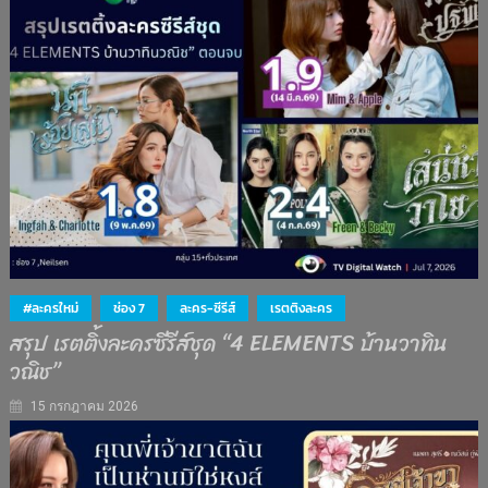
#ละครใหม่
ช่อง 7
ละคร-ซีรีส์
เรตติงละคร
สรุป เรตติ้งละครซีรีส์ชุด “4 ELEMENTS บ้านวาทิน
วณิช”
15 กรกฎาคม 2026