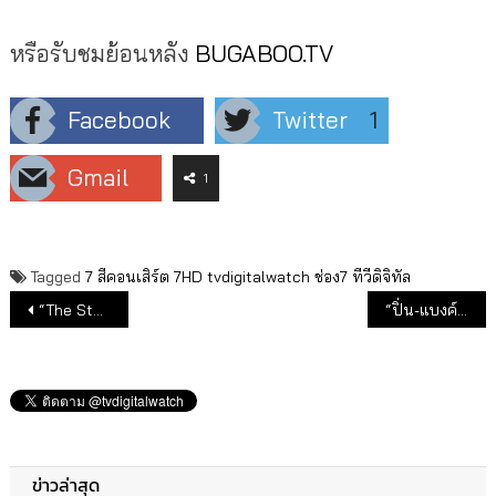
หรือรับชมย้อนหลัง
BUGABOO.TV
Facebook
Twitter
1
Gmail
1
Tagged
7 สีคอนเสิร์ต
7HD
tvdigitalwatch
ช่อง7
ทีวีดิจิทัล
แนะแนวเรื่อง
“The Star ค้นฟ้าคว้าดาว 2022” ออนแอร์อาทิตย์ที่ 23 ต.ค.นี้!
“ปิ่น-แบงค์”ระลึกชาติไขปมปริศนาใน“ป้อมปางบรรพ์”
ข่าวล่าสุด