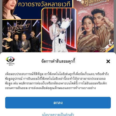
จัดการคำยินยอมคุกกี้
#ละครใหม่
TV
ช่อง 3
รางวัล
ละคร-ซีรีส์
”คุณพี่เจ้าขาดิฉันเป็นห่านมิใช่หงส์” กวาดรางวัล
เพื่อมอบประสบการณ์ที่ดีที่สุด เราใช้เทคโนโลยีเช่นคุกกี้เพื่อจัดเก็บและ/หรือเข้าถึง
ข้อมูลอุปกรณ์ การยินยอมให้ใช้เทคโนโลยีเหล่านี้จะทำให้เราสามารถประมวลผล
เพียบ จาก 8 เวที
ข้อมูล เช่น พฤติกรรมการท่องเว็บหรือรหัสเฉพาะบนไซต์นี้ การไม่ยินยอมหรือเพิก
ถอนความยินยอม อาจส่งผลเสียต่อคุณลักษณะและการทำงานบางอย่าง
12 กรกฎาคม 2026
ตกลง
2026 TV Digital Watch All Rights Reserved.
TV Digital Watch ทีวีดิจิทัลวอทช์
ติดต่อ
นโยบายความเป็นส่วนตัว
นโยบายความเป็นส่วนตัว