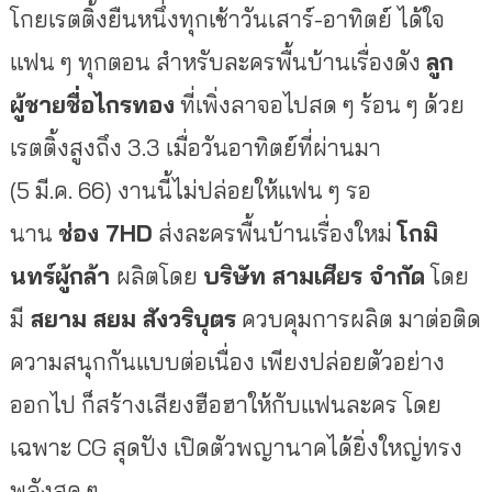
โกยเรตติ้งยืนหนึ่งทุกเช้าวันเสาร์-อาทิตย์ ได้ใจ
แฟน ๆ ทุกตอน สำหรับละครพื้นบ้านเรื่องดัง
ลูก
ผู้ชายชื่อไกรทอง
ที่เพิ่งลาจอไปสด ๆ ร้อน ๆ ด้วย
เรตติ้งสูงถึง 3.3 เมื่อวันอาทิตย์ที่ผ่านมา
(5 มี.ค. 66) งานนี้ไม่ปล่อยให้แฟน ๆ รอ
นาน
ช่อง
7HD
ส่งละครพื้นบ้านเรื่องใหม่
โกมิ
นทร์ผู้กล้า
ผลิตโดย
บริษัท สามเศียร จำกัด
โดย
มี
สยาม สยม สังวริบุตร
ควบคุมการผลิต มาต่อติด
ความสนุกกันแบบต่อเนื่อง เพียงปล่อยตัวอย่าง
ออกไป ก็สร้างเสียงฮือฮาให้กับแฟนละคร โดย
เฉพาะ CG สุดปัง เปิดตัวพญานาคได้ยิ่งใหญ่ทรง
พลังสุด ๆ