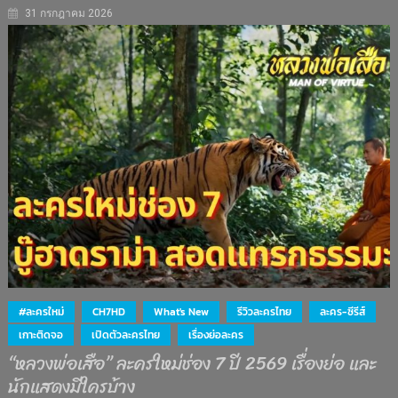
31 กรกฎาคม 2026
#ละครใหม่
CH7HD
What's New
รีวิวละครไทย
ละคร-ซีรีส์
เกาะติดจอ
เปิดตัวละครไทย
เรื่องย่อละคร
“หลวงพ่อเสือ” ละครใหม่ช่อง 7 ปี 2569 เรื่องย่อ และ
นักแสดงมีใครบ้าง