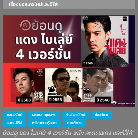
เรื่องย่อละครใหม่และซีรีส์
#ละครใหม่
Media Update
ช่วงไพรม์ไทม์
ช่องวัน31
ละคร-ซีรีส์
เกร็ดความรู้ละคร
เกาะติดจอ
ย้อนดู แดง ไบเล่ย์ 4 เวอร์ชั่น หนัง ละครเพลง และซีรีส์