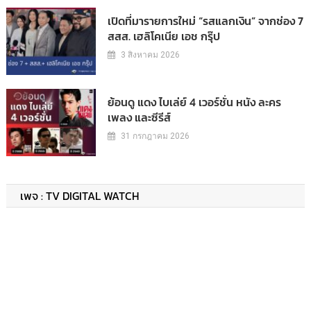
เปิดที่มารายการใหม่ “รสแลกเงิน” จากช่อง 7
สสส. เฮลิโคเนีย เอช กรุ๊ป
3 สิงหาคม 2026
ย้อนดู แดง ไบเล่ย์ 4 เวอร์ชั่น หนัง ละคร
เพลง และซีรีส์
31 กรกฎาคม 2026
เพจ : TV DIGITAL WATCH