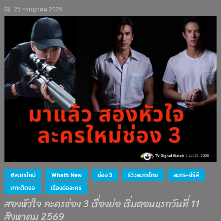
25 กรกฎาคม 2026
#ละครใหม่
What's New
ช่อง 3
รีวิวละครไทย
ละคร-ซีรีส์
เกาะติดจอ
เรื่องย่อละคร
สองหัวใจ ละครช่อง 3 เรื่องย่อ เริ่มตอนแรกวันที่ 11
สิงหาคม 2569