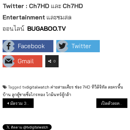
Twitter : Ch7HD
และ
Ch7HD
Entertainment
และชมสด
ออนไลน์
BUGABOO.TV
Facebook
Twitter
Gmail
0
Tagged
tvdigitalwatch
ค่ายสามเศียร
ช่อง 7HD
ทีวีดิจิทัล
ละครพื้น
บ้าน
ลูกผู้ชายชื่อไกรทอง
โกมินทร์ผู้กล้า
แนะแนวเรื่อง
มัดรวม 3 พระเอก อาเล็ก-พีช-ภณ กับภารกิจพิชิตใจ พรีม-มายด์-ลีน่า ใน เสน่ห์รักนางซิน ช่อง3
เปิดตัวละครเรื่องใหม่ “ร้ายเดียงสา” ละครรักแบบร้าย ๆ ที่เคยโด่งดังในอดีตปี 2543