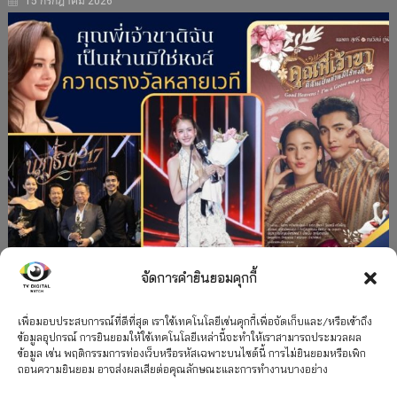
15 กรกฎาคม 2026
จัดการคำยินยอมคุกกี้
#ละครใหม่
TV
ช่อง 3
รางวัล
ละคร-ซีรีส์
”คุณพี่เจ้าขาดิฉันเป็นห่านมิใช่หงส์” กวาดรางวัล
เพื่อมอบประสบการณ์ที่ดีที่สุด เราใช้เทคโนโลยีเช่นคุกกี้เพื่อจัดเก็บและ/หรือเข้าถึง
ข้อมูลอุปกรณ์ การยินยอมให้ใช้เทคโนโลยีเหล่านี้จะทำให้เราสามารถประมวลผล
เพียบ จาก 8 เวที
ข้อมูล เช่น พฤติกรรมการท่องเว็บหรือรหัสเฉพาะบนไซต์นี้ การไม่ยินยอมหรือเพิก
ถอนความยินยอม อาจส่งผลเสียต่อคุณลักษณะและการทำงานบางอย่าง
12 กรกฎาคม 2026