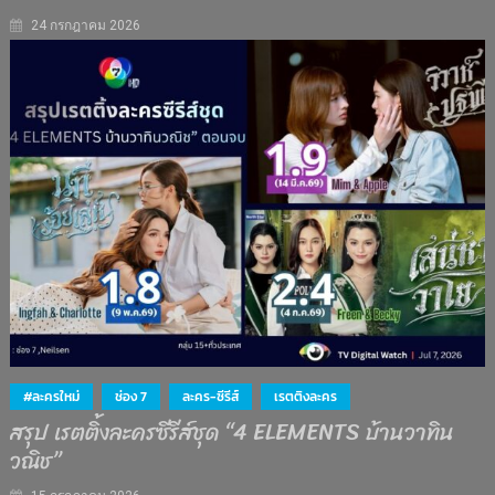
24 กรกฎาคม 2026
#ละครใหม่
ช่อง 7
ละคร-ซีรีส์
เรตติงละคร
สรุป เรตติ้งละครซีรีส์ชุด “4 ELEMENTS บ้านวาทิน
วณิช”