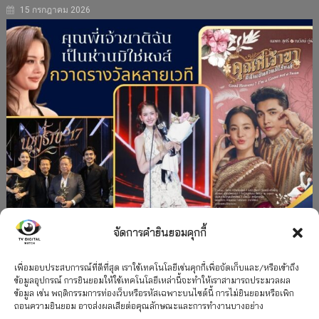
15 กรกฎาคม 2026
จัดการคำยินยอมคุกกี้
#ละครใหม่
TV
ช่อง 3
รางวัล
ละคร-ซีรีส์
”คุณพี่เจ้าขาดิฉันเป็นห่านมิใช่หงส์” กวาดรางวัล
เพื่อมอบประสบการณ์ที่ดีที่สุด เราใช้เทคโนโลยีเช่นคุกกี้เพื่อจัดเก็บและ/หรือเข้าถึง
ข้อมูลอุปกรณ์ การยินยอมให้ใช้เทคโนโลยีเหล่านี้จะทำให้เราสามารถประมวลผล
เพียบ จาก 8 เวที
ข้อมูล เช่น พฤติกรรมการท่องเว็บหรือรหัสเฉพาะบนไซต์นี้ การไม่ยินยอมหรือเพิก
ถอนความยินยอม อาจส่งผลเสียต่อคุณลักษณะและการทำงานบางอย่าง
12 กรกฎาคม 2026