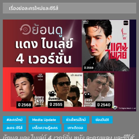
เรื่องย่อละครใหม่และซีรีส์
#ละครใหม่
Media Update
ช่วงไพรม์ไทม์
ช่องวัน31
ละคร-ซีรีส์
เกร็ดความรู้ละคร
เกาะติดจอ
ย้อนดู แดง ไบเล่ย์ 4 เวอร์ชั่น หนัง ละครเพลง และซีรีส์