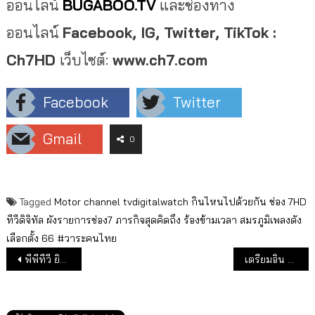
ออนไลน์
BUGABOO.TV
และช่องทาง
ออนไลน์
Facebook, IG, Twitter, TikTok :
Ch7HD
เว็บไซต์:
www.ch7
.
com
Facebook
Twitter
Gmail
0
Tagged
Motor channel
tvdigitalwatch
กินไหนไปด้วยกัน
ช่อง 7HD
ทีวีดิจิทัล
ผังรายการช่อง7
ภารกิจสุดคิดถึง
ร้องข้ามเวลา
สมรภูมิเพลงดัง
เลือกตั้ง 66 #วาระคนไทย
แนะแนวเรื่อง
พีพีทีวี ยิงสด! แมตซ์ชี้ชะตาตัดสินแชมป์ “เสือเหลือง ฟัด เสือใต้”
เตรียมอิน ฟิน มันส์ ไปกับ บทบาทใหม่ “ฟิล์ม ธนภัทร”