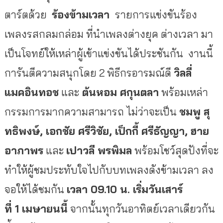
ตาร์ตด้วย
ร้องข้ามเวลา
รายการแข่งขันร้อง
เพลงรสกลมกล่อม ที่นำเพลงต่างยุค ต่างเวลา มา
เป็นโจทย์ให้เหล่าผู้เข้าแข่งขันได้ประชันกัน งานนี้
การันตีความสนุกโดย 2 พิธีกรอารมณ์ดี
วิลลี่
แมคอินทอช
และ
ต้นหอม ศกุนตลา
พร้อมเหล่า
กรรมการมากความสามารถ ไม่ว่าจะเป็น
ชมพู สุ
ทธิพงษ์
,
เอกชัย ศรีวิชัย
,
เป็กกี้ ศรีธัญญา
,
ฮาย
อาภาพร
และ
เปาวลี พรพิมล
พร้อมโชว์สุดปังที่จะ
ทำให้ผู้ชมประทับใจไปกับบทเพลงดังข้ามเวลา ลง
จอให้ได้ชมกัน
เวลา
09
.10
น. เริ่มวันเสาร์
ที่
1
เมษายนนี้
จากนั้นทุกวันอาทิตย์เวลาเดียวกัน