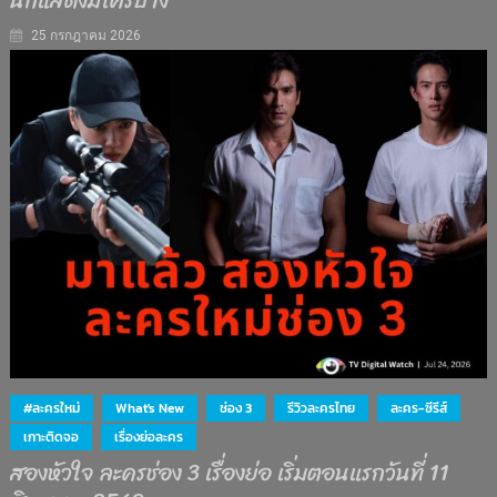
นักแสดงมีใครบ้าง
25 กรกฎาคม 2026
#ละครใหม่
What's New
ช่อง 3
รีวิวละครไทย
ละคร-ซีรีส์
เกาะติดจอ
เรื่องย่อละคร
สองหัวใจ ละครช่อง 3 เรื่องย่อ เริ่มตอนแรกวันที่ 11