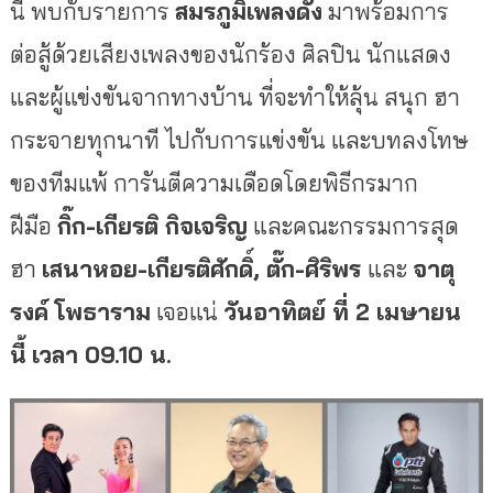
นี้ พบกับรายการ
สมรภูมิเพลงดัง
มาพร้อมการ
ต่อสู้ด้วยเสียงเพลงของนักร้อง ศิลปิน นักแสดง
และผู้แข่งขันจากทางบ้าน ที่จะทำให้ลุ้น สนุก ฮา
กระจายทุกนาที ไปกับการแข่งขัน และบทลงโทษ
ของทีมแพ้ การันตีความเดือดโดยพิธีกรมาก
ฝีมือ
กิ๊ก-เกียรติ กิจเจริญ
และคณะกรรมการสุด
ฮา
เสนาหอย-เกียรติศักดิ์
,
ตั๊ก-ศิริพร
และ
จาตุ
รงค์ โพธาราม
เจอแน่
วันอาทิตย์ ที่
2 เมษายน
นี้
เวลา
09
.10
น.