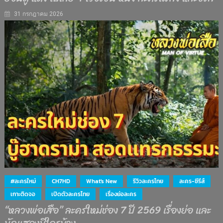
31 กรกฎาคม 2026
#ละครใหม่
CH7HD
What's New
รีวิวละครไทย
ละคร-ซีรีส์
เกาะติดจอ
เปิดตัวละครไทย
เรื่องย่อละคร
“หลวงพ่อเสือ” ละครใหม่ช่อง 7 ปี 2569 เรื่องย่อ และ