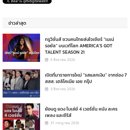
ข่าวล่าสุด
ทรูวิชั่นส์ ชวนคนไทยส่งใจเชียร์ “เนเน่
รอยัล” บนเวทีโลก AMERICA’S GOT
TALENT SEASON 21
6 สิงหาคม 2026
เปิดที่มารายการใหม่ “รสแลกเงิน” จากช่อง 7
สสส. เฮลิโคเนีย เอช กรุ๊ป
3 สิงหาคม 2026
ย้อนดู แดง ไบเล่ย์ 4 เวอร์ชั่น หนัง ละคร
เพลง และซีรีส์
31 กรกฎาคม 2026