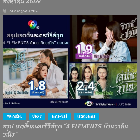
สิงหาคม 2569
24 กรกฎาคม 2026
#ละครใหม่
ช่อง 7
ละคร-ซีรีส์
เรตติงละคร
สรุป เรตติ้งละครซีรีส์ชุด “4 ELEMENTS บ้านวาทิน
วณิช”