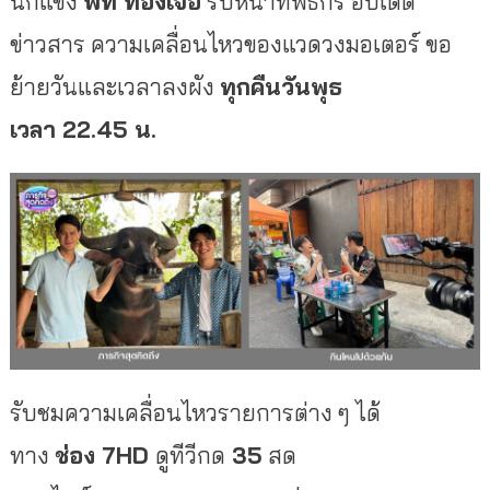
นักแข่ง
พีท ทองเจือ
รับหน้าที่พิธีกร อัปเดต
ข่าวสาร ความเคลื่อนไหวของแวดวงมอเตอร์ ขอ
ย้ายวันและเวลาลงผัง
ทุกคืนวันพุธ
เวลา
22.45 น.
รับชมความเคลื่อนไหวรายการต่าง ๆ ได้
ทาง
ช่อง
7HD
ดูทีวีกด
35
สด