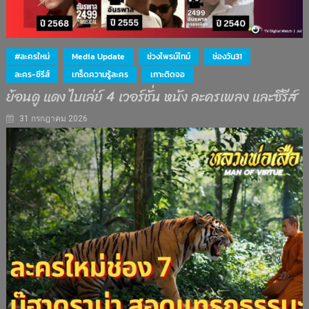
#ละครใหม่
Media Update
ช่วงไพรม์ไทม์
ช่องวัน31
ละคร-ซีรีส์
เกร็ดความรู้ละคร
เกาะติดจอ
ย้อนดู แดง ไบเล่ย์ 4 เวอร์ชั่น หนัง ละครเพลง และซีรีส์
31 กรกฎาคม 2026