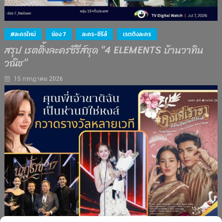
#ละครใหม่
ช่อง 7
ละคร-ซีรีส์
เรตติงละคร
สรุป เรตติ้งละครซีรีส์ชุด “4 ELEMENTS บ้านวาทิน
วณิช”
15 กรกฎาคม 2026