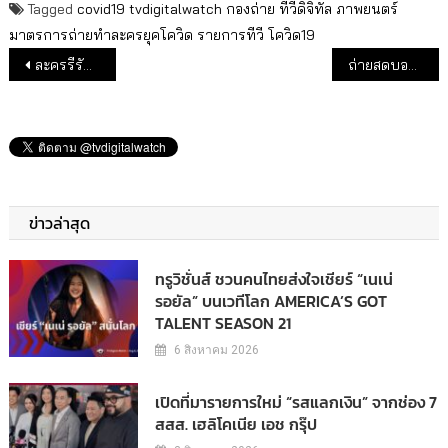
Tagged
covid19
tvdigitalwatch
กองถ่าย
ทีวีดิจิทัล
ภาพยนตร์
มาตรการถ่ายทำละครยุคโควิด
รายการทีวี
โควิด19
แนะแนวเรื่อง
ละครรีรัน “สัมปทานหัวใจ” ชนะละครใหม่ เรตติ้งขึ้นอันดับ 1 ละครค่ำ
ถ่ายสดบอลยูโร กระทบเรตติ้งละครไพรม์ไทม์ช่อง 3 เหตุจอดำเปลี่ยน BissKey
ข่าวล่าสุด
ทรูวิชั่นส์ ชวนคนไทยส่งใจเชียร์ “เนเน่
รอยัล” บนเวทีโลก AMERICA’S GOT
TALENT SEASON 21
6 สิงหาคม 2026
เปิดที่มารายการใหม่ “รสแลกเงิน” จากช่อง 7
สสส. เฮลิโคเนีย เอช กรุ๊ป