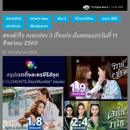
#ละครใหม่
What's New
ช่อง 3
รีวิวละครไทย
ละคร-ซีรีส์
เกาะติดจอ
เรื่องย่อละคร
สองหัวใจ ละครช่อง 3 เรื่องย่อ เริ่มตอนแรกวันที่ 11
สิงหาคม 2569
24 กรกฎาคม 2026