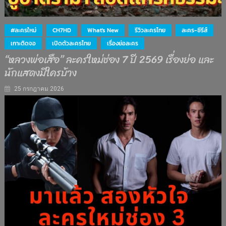
#ละครใหม่
CH7HD
What's New
รีวิวละครไทย
ละคร-ซีรีส์
เกาะติดจอ
เปิดตัวละครไทย
เรื่องย่อละคร
“หลวงพ่อเสือ” ละครใหม่ช่อง 7 ปี 2569 เรื่องย่อ และ
นักแสดงมีใครบ้าง
25 กรกฎาคม 2026