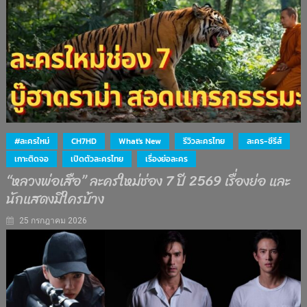
#ละครใหม่
CH7HD
What's New
รีวิวละครไทย
ละคร-ซีรีส์
เกาะติดจอ
เปิดตัวละครไทย
เรื่องย่อละคร
“หลวงพ่อเสือ” ละครใหม่ช่อง 7 ปี 2569 เรื่องย่อ และ
นักแสดงมีใครบ้าง
25 กรกฎาคม 2026