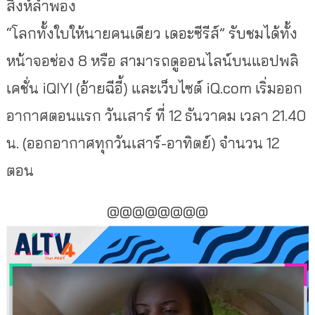
สิงห์ลำพอง
“โลกทั้งใบให้นายคนเดียว เดอะซีรีส์” รับชมได้ทั้ง
หน้าจอช่อง 8 หรือ สามารถดูออนไลน์บนแอปพลิ
เคชั่น iQIYI (อ้ายฉีอี้) และเว็บไซต์ iQ.com เริ่มออก
อากาศตอนแรก วันเสาร์ ที่ 12 ธันวาคม เวลา 21.40
น. (ออกอากาศทุกวันเสาร์-อาทิตย์) จำนวน 12
ตอน
@@@@@@@@