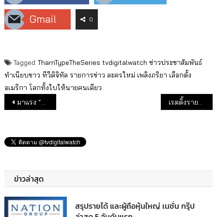
Gmail
0
Tagged
TharnTypeTheSeries
tvdigitalwatch
ข่าวประชาสัมพันธ์
ทำเนียบขาว
ทีวีดิจิทัล
รายการข่าว
ละครใหม่
เพลิงภริยา
เลือกตั้ง
อเมริกา
โลกทั้งใบให้นายคนเดียว
แนะแนวเรื่อง
มาแรง “ร้อยเล่ห์มารยา” ช่อง 3 ชิงอันดับ 1 แซงละครช่อง 7
เรตติ้งรายการข่าว วันชุมนุม 21 ต.ค. 63
ข่าวล่าสุด
สรุปรายได้ และผู้ถือหุ้นใหญ่ เนชั่น กรุ๊ป
ล่าสุด 5 อันดับแรก