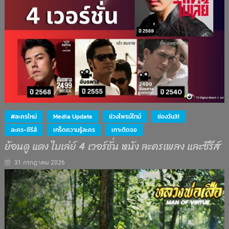
#ละครใหม่
Media Update
ช่วงไพรม์ไทม์
ช่องวัน31
ละคร-ซีรีส์
เกร็ดความรู้ละคร
เกาะติดจอ
ย้อนดู แดง ไบเล่ย์ 4 เวอร์ชั่น หนัง ละครเพลง และซีรีส์
31 กรกฎาคม 2026