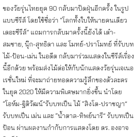
ของวัยรุ่นไทยยุค 90 กลับมาปัดฝุ่นอีกครั้ง ในรูป
แบบซีรีส์ โดยใช้ชื่อว่า “โลกทั้งใบให้นายคนเดียว
เดอะซีรีส์” แถมการกลับมาครั้งนี้ยังได้ เต๋า-
สมชาย, นุ๊ก-สุทธิดา และ โมทย์-ปราโมทย์ ที่รับบท
ไม้-ป้อน-เม่น ในอดีต กลับมาร่วมแสดงในซีรีส์เรื่อง
นี้อีกด้วย พร้อมส่งไม้ต่อให้กับนักแสดงวัยรุ่นเจเนอ
เรชั่นใหม่ ที่จะมาถ่ายทอดความรู้สึกของตัวละคร
ในยุค 2020 ให้มีความพิเศษมากยิ่งขึ้น นำโดย
“โอห์ม-ฐิติวัฒน์”รับบทเป็น ไม้ “สิงโต-ปราชญา”
รับบทเป็น เม่น และ “น้ำตาล-ทิพย์นารี” รับบทเป็น
ป้อน ผ่านผลงานกำกับการแสดงโดย ดร. องอาจ