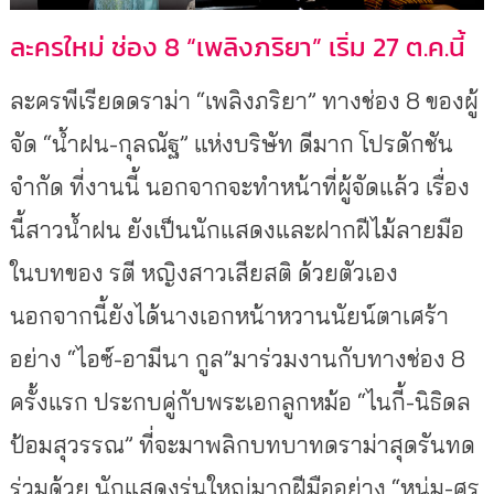
ละครใหม่ ช่อง 8 “เพลิงภริยา” เริ่ม 27 ต.ค.นี้
ละครพีเรียดดราม่า “เพลิงภริยา” ทางช่อง 8 ของผู้
จัด “น้ำฝน-กุลณัฐ” แห่งบริษัท ดีมาก โปรดักชัน
จำกัด ที่งานนี้ นอกจากจะทำหน้าที่ผู้จัดแล้ว เรื่อง
นี้สาวน้ำฝน ยังเป็นนักแสดงและฝากฝีไม้ลายมือ
ในบทของ รตี หญิงสาวเสียสติ ด้วยตัวเอง
นอกจากนี้ยังได้นางเอกหน้าหวานนัยน์ตาเศร้า
อย่าง “ไอซ์-อามีนา กูล”มาร่วมงานกับทางช่อง 8
ครั้งแรก ประกบคู่กับพระเอกลูกหม้อ “ไนกี้-นิธิดล
ป้อมสุวรรณ” ที่จะมาพลิกบทบาทดราม่าสุดรันทด
ร่วมด้วย นักแสดงรุ่นใหญ่มากฝีมืออย่าง “หนุ่ม-ศร