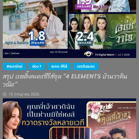
#ละครใหม่
ช่อง 7
ละคร-ซีรีส์
เรตติงละคร
สรุป เรตติ้งละครซีรีส์ชุด “4 ELEMENTS บ้านวาทิน
วณิช”
15 กรกฎาคม 2026