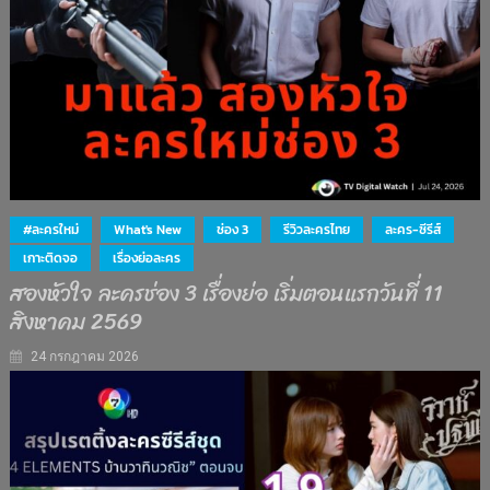
#ละครใหม่
What's New
ช่อง 3
รีวิวละครไทย
ละคร-ซีรีส์
เกาะติดจอ
เรื่องย่อละคร
สองหัวใจ ละครช่อง 3 เรื่องย่อ เริ่มตอนแรกวันที่ 11
สิงหาคม 2569
24 กรกฎาคม 2026