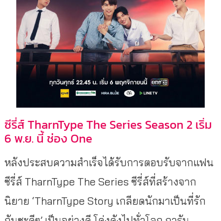
ซีรี่ส์ TharnType The Series Season 2 เริ่ม
6 พ.ย. นี้ ช่อง One
หลังประสบความสำเร็จได้รับการตอบรับจากแฟน
ซีรี่ส์ TharnType The Series ซีรี่ส์ที่สร้างจาก
นิยาย ‘TharnType Story เกลียดนักมาเป็นที่รัก
กันซะดีๆ’ เป็นอย่างดี โด่งดังไปทั่วโลก การัน