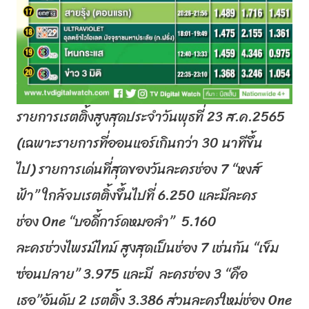
รายการเรตติ้งสูงสุดประจำวันพุธที่
23
ส
.
ค
.2565
(
เฉพาะรายการที่ออนแอร์เกินกว่า
30
นาทีขึ้น
ไป
)
รายการเด่นที่สุดของวันละครช่อง
7 “
หงส์
ฟ้า
”
ใกล้จบเรตติ้งขึ้นไปที่
6.250
และมีละคร
ช่อง
One “
บอดี้การ์ดหมอลำ
” 5.160
ละครช่วงไพรม์ไทม์
สูงสุดเป็นช่อง
7
เช่นกัน
“
เข็ม
ซ่อนปลาย
” 3.975
และมี
ละครช่อง
3 “
คือ
เธอ
”
อันดับ
2
เรตติ้ง
3.386
ส่วนละครใหม่ช่อง
One