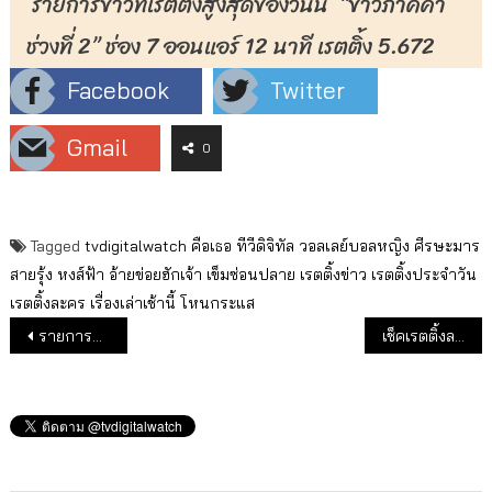
รายการข่าวที่เรตติ้งสูงสุดของวันนี้ “ข่าวภาคค่ำ
ช่วงที่ 2” ช่อง 7 ออนแอร์ 12 นาที เรตติ้ง 5.672
Facebook
Twitter
Gmail
0
Tagged
tvdigitalwatch
คือเธอ
ทีวีดิจิทัล
วอลเลย์บอลหญิง
ศีรษะมาร
สายรุ้ง
หงส์ฟ้า
อ้ายข่อยฮักเจ้า
เข็มซ่อนปลาย
เรตติ้งข่าว
เรตติ้งประจำวัน
เรตติ้งละคร
เรื่องเล่าเช้านี้
โหนกระแส
แนะแนวเรื่อง
รายการทีวีดิจิทัล ผลงานดี เรตติ้งเด่น (23 ส.ค.65)
เช็คเรตติ้งละคร ข่าวเด่นประจำวัน (25 ส.ค.65)