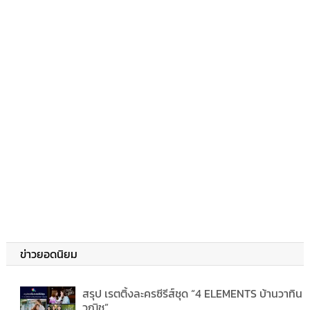
ข่าวยอดนิยม
สรุป เรตติ้งละครซีรีส์ชุด “4 ELEMENTS บ้านวาทิน
วณิช”