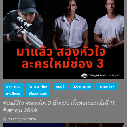
#ละครใหม่
What's New
ช่อง 3
รีวิวละครไทย
ละคร-ซีรีส์
เกาะติดจอ
เรื่องย่อละคร
สองหัวใจ ละครช่อง 3 เรื่องย่อ เริ่มตอนแรกวันที่ 11
สิงหาคม 2569
24 กรกฎาคม 2026