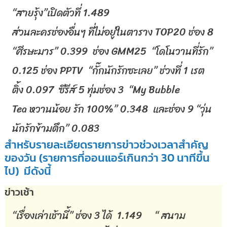
“
สายรุ้ง
”
เปิดตัวที่
1.489
ส่วนละครช่องอื่นๆ
ที่ไม่อยู่ในตาราง
TOP20
ช่อง
8
“
ศีรษะมาร
” 0.399
ช่อง
GMM25 “
โดโนวานที่รัก
”
0.125
ช่อง
PPTV “
กั๊กนักรักซะเลย
”
ช่วงที่
1
เรต
ติ้ง
0.097
ซีรีส์
5
ทุ่มช่อง
3 “My Bubble
Tea
หวานน้อย
รัก
100%” 0.348
และช่อง
9 “
วุ่น
นักรักข้ามตึก
” 0.083
สำหรับรายละเอียดรายการข่าวช่วงเวลาสำคัญ
ของวัน
(
รายการที่ออนแอร์เกินกว่า
30
นาทีขึ้น
ไป
)
มีดังนี้
ข่าวเช้า
“
เรื่องเล่าเช้านี้
”
ช่อง
3
ได้
1.149 “
สนาม