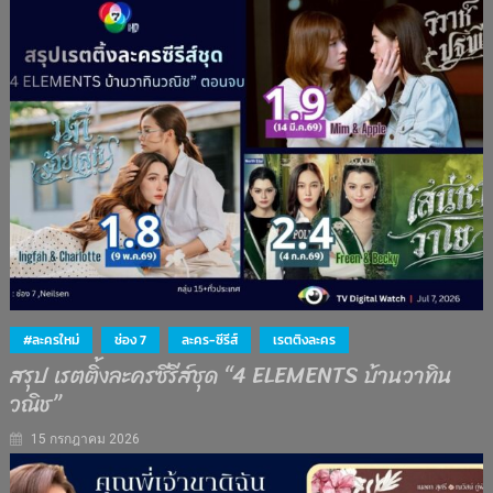
#ละครใหม่
ช่อง 7
ละคร-ซีรีส์
เรตติงละคร
สรุป เรตติ้งละครซีรีส์ชุด “4 ELEMENTS บ้านวาทิน
วณิช”
15 กรกฎาคม 2026