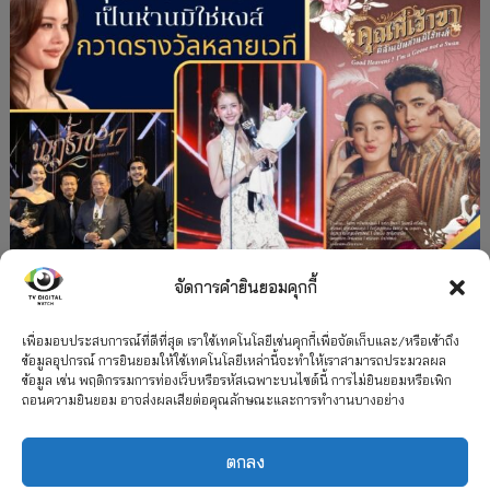
จัดการคำยินยอมคุกกี้
#ละครใหม่
TV
ช่อง 3
รางวัล
ละคร-ซีรีส์
”คุณพี่เจ้าขาดิฉันเป็นห่านมิใช่หงส์” กวาดรางวัล
เพื่อมอบประสบการณ์ที่ดีที่สุด เราใช้เทคโนโลยีเช่นคุกกี้เพื่อจัดเก็บและ/หรือเข้าถึง
ข้อมูลอุปกรณ์ การยินยอมให้ใช้เทคโนโลยีเหล่านี้จะทำให้เราสามารถประมวลผล
เพียบ จาก 8 เวที
ข้อมูล เช่น พฤติกรรมการท่องเว็บหรือรหัสเฉพาะบนไซต์นี้ การไม่ยินยอมหรือเพิก
ถอนความยินยอม อาจส่งผลเสียต่อคุณลักษณะและการทำงานบางอย่าง
12 กรกฎาคม 2026
ตกลง
2026 TV Digital Watch All Rights Reserved.