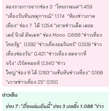
สองรายการจากช่อง
3 “
โหนกระแส
”1.459
“
เที่ยงวันทันเหตุการณ์
” 1.174 “
ห้องข่าวภาค
เที่ยง
”
ช่อง
7
ได้
1.054 “
เจาะข่าวเด็ด
เดอะ
เดย์
นิวส์
อัพเดท
”
ช่อง
Mono 0.668 “
ข่าวเที่ยง
ไทยรัฐ
” 0.592 “
ข่าวเที่ยงอมรินทร์
” 0.509 “
ข่าว
เที่ยงช่องวัน
” 0.421 “
ข่าวเที่ยง
สดจากที่
จริง
”
เวิร์คพอยท์
0.340 “
ข่าว
ใหญ่
”
ช่อง
8
ได้
0.193 “
เนชั่นทันข่าวเที่ยง
” 0.168
“
เกาะข่าวเที่ยง
25” 0.150
ข่าวเย็น
ช่อง 7 :“เรื่องเด่นเย็นนี้” ช่อง 3 เรตติ้ง 1.088 “ข่าว