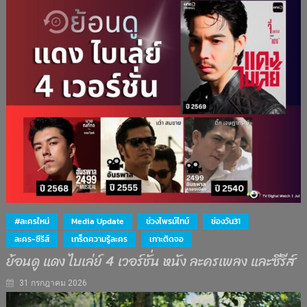
#ละครใหม่
Media Update
ช่วงไพรม์ไทม์
ช่องวัน31
ละคร-ซีรีส์
เกร็ดความรู้ละคร
เกาะติดจอ
ย้อนดู แดง ไบเล่ย์ 4 เวอร์ชั่น หนัง ละครเพลง และซีรีส์
31 กรกฎาคม 2026