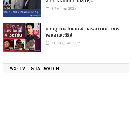
สสส. เฮลิโคเนีย เอช กรุ๊ป
3 สิงหาคม 2026
ย้อนดู แดง ไบเล่ย์ 4 เวอร์ชั่น หนัง ละคร
เพลง และซีรีส์
31 กรกฎาคม 2026
เพจ : TV DIGITAL WATCH