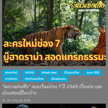
#ละครใหม่
CH7HD
What's New
รีวิวละครไทย
ละคร-ซีรีส์
เกาะติดจอ
เปิดตัวละครไทย
เรื่องย่อละคร
“หลวงพ่อเสือ” ละครใหม่ช่อง 7 ปี 2569 เรื่องย่อ และ
นักแสดงมีใครบ้าง
25 กรกฎาคม 2026