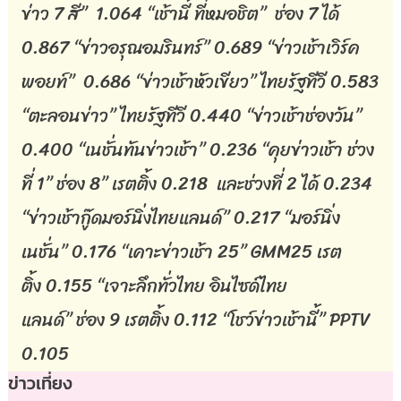
ข่าว
7
สี
” 1.064 “
เช้านี้
ที่หมอชิต
”
ช่อง
7
ได้
0.867 “
ข่าวอรุณอมรินทร์
” 0.689 “
ข่าวเช้าเวิร์ค
พอยท์
” 0.686 “
ข่าวเช้าหัวเขียว
”
ไทยรัฐทีวี
0.583
“
ตะลอนข่าว
”
ไทยรัฐทีวี
0.440 “
ข่าวเช้าช่องวัน
”
0.400 “
เนชั่นทันข่าวเช้า
” 0.236 “
คุยข่าวเช้า
ช่วง
ที่
1”
ช่อง
8”
เรตติ้ง
0.218
และช่วงที่
2
ได้
0.234
“
ข่าวเช้ากู๊ดมอร์นิ่งไทยแลนด์
” 0.217 “
มอร์นิ่ง
เนชั่น
” 0.176 “
เคาะข่าวเช้า
25” GMM25
เรต
ติ้ง
0.155 “
เจาะลึกทั่วไทย
อินไซด์ไทย
แลนด์
”
ช่อง
9
เรตติ้ง
0.112 “
โชว์ข่าวเช้านี้
” PPTV
0.105
ข่าวเที่ยง