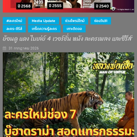
#ละครใหม่
Media Update
ช่วงไพรม์ไทม์
ช่องวัน31
ละคร-ซีรีส์
เกร็ดความรู้ละคร
เกาะติดจอ
ย้อนดู แดง ไบเล่ย์ 4 เวอร์ชั่น หนัง ละครเพลง และซีรีส์
31 กรกฎาคม 2026