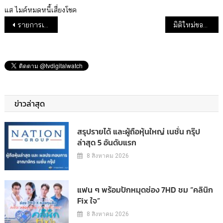
แส
ไมค์หมดหนี้เสี่ยงโชค
แนะแนวเรื่อง
รายการเรตติ้งดีช่องทีวีดิจิทัล (26 เม.ย.65)
มิติใหม่ของการประชันวิสัยทัศน์ของผู้สมัคร #ผู้ว่ามหานคร ไทยรัฐทีวีจัดเกมโชว์การเมืองครั้งแรกใน “ผู้ว่ามหานครท้าดวล”
ข่าวล่าสุด
สรุปรายได้ และผู้ถือหุ้นใหญ่ เนชั่น กรุ๊ป
ล่าสุด 5 อันดับแรก
8 สิงหาคม 2026
แฟน ๆ พร้อมปักหมุดช่อง 7HD ชม “คลินิก
Fix ใจ”
8 สิงหาคม 2026