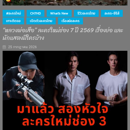
#ละครใหม่
CH7HD
What's New
รีวิวละครไทย
ละคร-ซีรีส์
เกาะติดจอ
เปิดตัวละครไทย
เรื่องย่อละคร
“หลวงพ่อเสือ” ละครใหม่ช่อง 7 ปี 2569 เรื่องย่อ และ
นักแสดงมีใครบ้าง
25 กรกฎาคม 2026