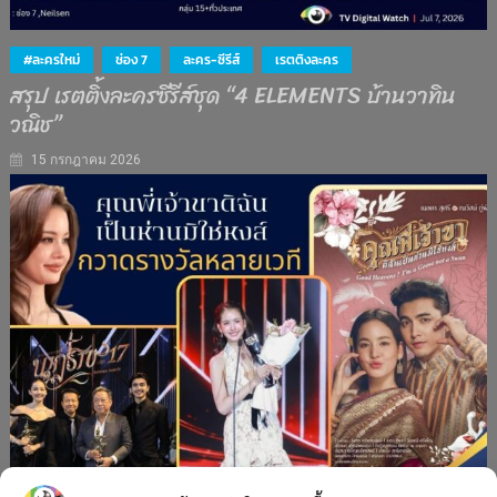
#ละครใหม่
ช่อง 7
ละคร-ซีรีส์
เรตติงละคร
สรุป เรตติ้งละครซีรีส์ชุด “4 ELEMENTS บ้านวาทิน
วณิช”
15 กรกฎาคม 2026