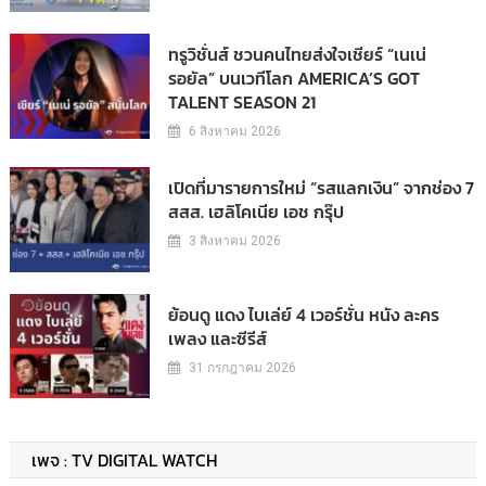
ทรูวิชั่นส์ ชวนคนไทยส่งใจเชียร์ “เนเน่
รอยัล” บนเวทีโลก AMERICA’S GOT
TALENT SEASON 21
6 สิงหาคม 2026
เปิดที่มารายการใหม่ “รสแลกเงิน” จากช่อง 7
สสส. เฮลิโคเนีย เอช กรุ๊ป
3 สิงหาคม 2026
ย้อนดู แดง ไบเล่ย์ 4 เวอร์ชั่น หนัง ละคร
เพลง และซีรีส์
31 กรกฎาคม 2026
เพจ : TV DIGITAL WATCH