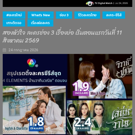
#ละครใหม่
What's New
ช่อง 3
รีวิวละครไทย
ละคร-ซีรีส์
เกาะติดจอ
เรื่องย่อละคร
สองหัวใจ ละครช่อง 3 เรื่องย่อ เริ่มตอนแรกวันที่ 11
สิงหาคม 2569
24 กรกฎาคม 2026