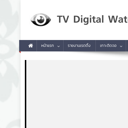
Skip to content
TV Digital Watch
เกาะติดทีวีและออนไลน์ รายงานเรตติ้ง
หน้าแรก
รายงานเรตติ้ง
เกาะติดจอ