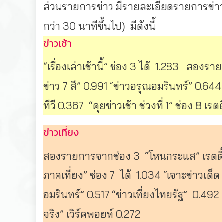
ส่วนรายการข่าว
มีรายละเอียดรายการข่า
กว่า
30
นาทีขึ้นไป
)
มีดังนี้
ข่าวเช้า
“
เรื่องเล่าเช้านี้
”
ช่อง
3
ได้
1.283
สองราย
ข่าว
7
สี
” 0.991 “
ข่าวอรุณอมรินทร์
” 0.644
ทีวี
0.367 “
คุยข่าวเช้า
ช่วงที่
1”
ช่อง
8
เรตต
ข่าวเที่ยง
สองรายการจากช่อง
3 “
โหนกระแส
”
เรตติ
ภาคเที่ยง
”
ช่อง
7
ได้
1.034 “
เจาะข่าวเด็ด
อมรินทร์
” 0.517 “
ข่าวเที่ยงไทยรัฐ
” 0.492
จริง
”
เวิร์คพอยท์
0.272