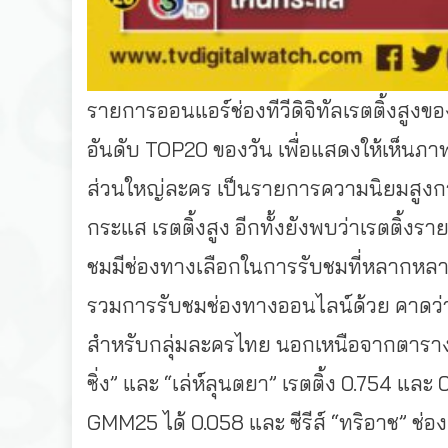
รายการออนแอร์ช่องทีวีดิจิทัลเรตติ้งสูงของ
อันดับ
TOP20
ของวัน
เพื่อแสดงให้เห็นภ
ส่วนใหญ่ละคร
เป็นรายการความนิยมสูงกว
กระแส
เรตติ้งสูง
อีกทั้งยังพบว่าเรตติ้งราย
ชมมีช่องทางเลือกในการรับชมที่หลากหล
รวมการรับชมช่องทางออนไลน์ด้วย
คาดว่า
สำหรับกลุ่มละครไทย
นอกเหนือจากตารางเ
ซิ่ง
”
และ
“
เล่ห์ลุนตยา
”
เรตติ้ง
0.754
และ
0
GMM25
ได้
0.058
และ
ซีรีส์
“
ทริอาช
”
ช่อง