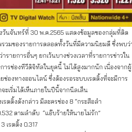
วันจันทร์ที่
30
พ
.
ค
.2565
แสดงข้อมูลของกลุ่มที่ติด
าพรวมของรายการตลอดทั้งวันที่มีความนิยมดี
ซึ่งพบว่
่ารายการอื่นๆ
ยกเว้นบางช่วงเวลาที่รายการข่าวใน
การช่องทีวีดิจิทัลในยุคนี้
ไม่ได้สูงมากนัก
เนื่องจากผู้
ายช่องทางออนไลน์
ซึ่งต้องรอระบบเรตติ้งที่จะมีการ
จะเริ่มได้เห็นภายในปีนี้จากนีลเส็น
รตติ้งดังกล่าว
มีละครช่อง
8 “
กระสือลำ
.532
ตามลำดับ
“
แอ๊บร้ายให้นายไม่รัก
”
3
เรตติ้ง
0.317