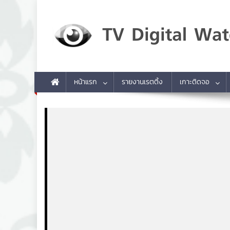
Skip to content
TV Digital Watch
เกาะติดทีวีและออนไลน์ รายงานเรตติ้ง
หน้าแรก
รายงานเรตติ้ง
เกาะติดจอ