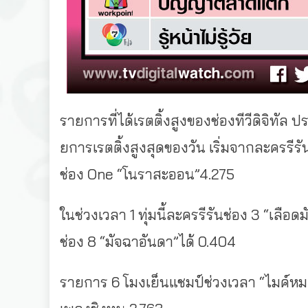
รายการที่ได้เรตติ้งสูงของช่องทีวีดิจิทัล ป
ยการเรตติ้งสูงสุดของวัน เริ่มจากละครรีรั
ช่อง One “โนราสะออน”4.275
ในช่วงเวลา 1 ทุ่มนี้ละครรีรันช่อง 3 “เลือ
ช่อง 8 “มัจฉาอันดา”ได้ 0.404
รายการ 6 โมงเย็นแชมป์ช่วงเวลา “ไมค์หมด