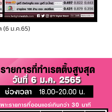
ล (6 ม.ค.65)