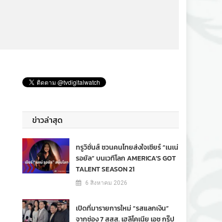
ข่าวล่าสุด
ทรูวิชั่นส์ ชวนคนไทยส่งใจเชียร์ “เนเน่
รอยัล” บนเวทีโลก AMERICA’S GOT
TALENT SEASON 21
6 สิงหาคม 2026
เปิดที่มารายการใหม่ “รสแลกเงิน”
จากช่อง 7 สสส. เฮลิโคเนีย เอช กรุ๊ป