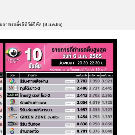
ยการเรตติ้งดีทีวีดิจิทัล (6 ม.ค.65)