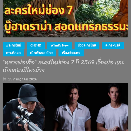
#ละครใหม่
CH7HD
What's New
รีวิวละครไทย
ละคร-ซีรีส์
เกาะติดจอ
เปิดตัวละครไทย
เรื่องย่อละคร
“หลวงพ่อเสือ” ละครใหม่ช่อง 7 ปี 2569 เรื่องย่อ และ
นักแสดงมีใครบ้าง
25 กรกฎาคม 2026