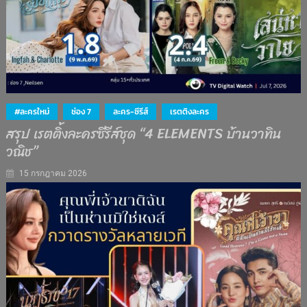
#ละครใหม่
ช่อง 7
ละคร-ซีรีส์
เรตติงละคร
สรุป เรตติ้งละครซีรีส์ชุด “4 ELEMENTS บ้านวาทิน
วณิช”
15 กรกฎาคม 2026