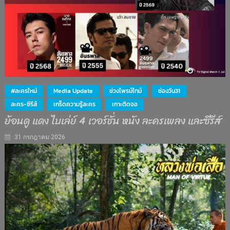
#ละครใหม่
Media Update
ช่วงไพรม์ไทม์
ช่องวัน31
ละคร-ซีรีส์
เกร็ดความรู้ละคร
เกาะติดจอ
ย้อนดู แดง ไบเล่ย์ 4 เวอร์ชั่น หนัง ละครเพลง และซีรีส์
31 กรกฎาคม 2026