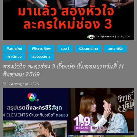
#ละครใหม่
What's New
ช่อง 3
รีวิวละครไทย
ละคร-ซีรีส์
เกาะติดจอ
เรื่องย่อละคร
สองหัวใจ ละครช่อง 3 เรื่องย่อ เริ่มตอนแรกวันที่ 11
สิงหาคม 2569
24 กรกฎาคม 2026