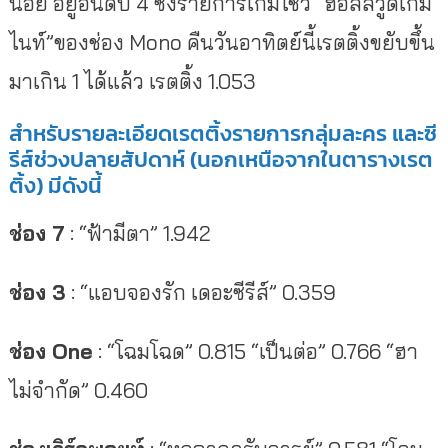
น้อย อยู่อันดับ 4 ซึ่งรายการเกมโชว์ “ฮอลลีวูดเกม
ไนท์”ของช่อง Mono คืนวันอาทิตย์นี้เรตติ้งขยับขึ้น
มาเกิน 1 ได้แล้ว เรตติ้ง 1.053
สำหรับรายละเอียดเรตติ้งรายการกลุ่มละคร และซี
รีส์ช่วงปลายสัปดาห์ (นอกเหนือจากในตารางเรต
ติ้ง) มีดังนี้
ช่อง 7
: “ฟ้ามีตา” 1.942
ช่อง 3
: “แอบจองรัก เดอะซีรีส์” 0.359
ช่อง One
: “โฉมโฉด” 0.815 “เป็นต่อ” 0.766 “ฮา
ไม่จำกัด” 0.460