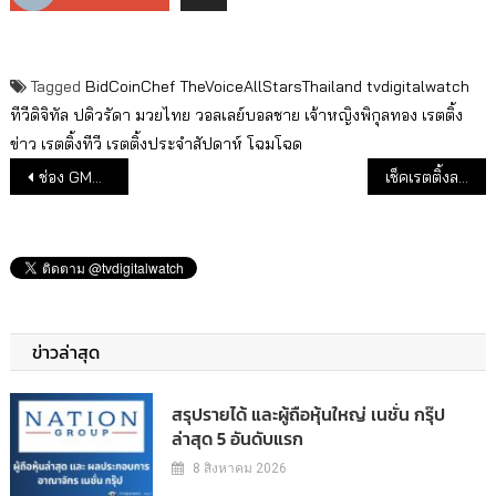
Tagged
BidCoinChef
TheVoiceAllStarsThailand
tvdigitalwatch
ทีวีดิจิทัล
ปดิวรัดา
มวยไทย
วอลเลย์บอลชาย
เจ้าหญิงพิกุลทอง
เรตติ้ง
ข่าว
เรตติ้งทีวี
เรตติ้งประจำสัปดาห์
โฉมโฉด
แนะแนวเรื่อง
ช่อง GMM25 ปี 64 ใกล้มีกำไร ขาดทุนแค่ 4.84 ลบ.
เช็คเรตติ้งละครตอนแรก (15 ส.ค.65)
ข่าวล่าสุด
สรุปรายได้ และผู้ถือหุ้นใหญ่ เนชั่น กรุ๊ป
ล่าสุด 5 อันดับแรก
8 สิงหาคม 2026