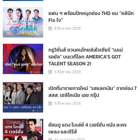
แฟน ๆ พร้อมปักหมุดช่อง 7HD ชม “คลินิก
Fix ใจ”
8 สิงหาคม 2026
ทรูวิชั่นส์ ชวนคนไทยส่งใจเชียร์ “เนเน่
รอยัล” บนเวทีโลก AMERICA’S GOT
TALENT SEASON 21
6 สิงหาคม 2026
เปิดที่มารายการใหม่ “รสแลกเงิน” จากช่อง 7
สสส. เฮลิโคเนีย เอช กรุ๊ป
3 สิงหาคม 2026
ย้อนดู แดง ไบเล่ย์ 4 เวอร์ชั่น หนัง ละคร
เพลง และซีรีส์
31 กรกฎาคม 2026