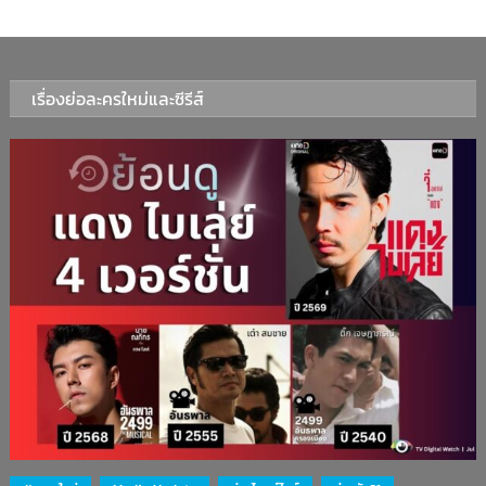
เรื่องย่อละครใหม่และซีรีส์