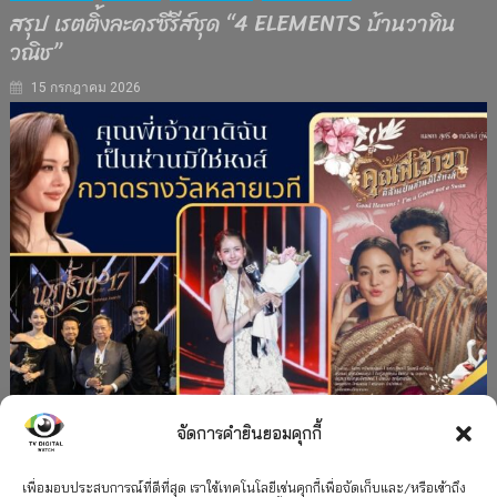
สรุป เรตติ้งละครซีรีส์ชุด “4 ELEMENTS บ้านวาทิน
วณิช”
15 กรกฎาคม 2026
จัดการคำยินยอมคุกกี้
#ละครใหม่
TV
ช่อง 3
รางวัล
ละคร-ซีรีส์
”คุณพี่เจ้าขาดิฉันเป็นห่านมิใช่หงส์” กวาดรางวัล
เพื่อมอบประสบการณ์ที่ดีที่สุด เราใช้เทคโนโลยีเช่นคุกกี้เพื่อจัดเก็บและ/หรือเข้าถึง