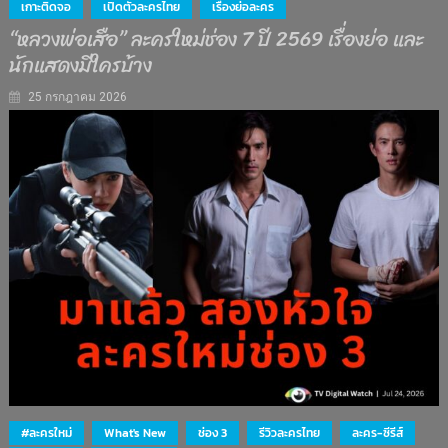
เกาะติดจอ
เปิดตัวละครไทย
เรื่องย่อละคร
“หลวงพ่อเสือ” ละครใหม่ช่อง 7 ปี 2569 เรื่องย่อ และ
นักแสดงมีใครบ้าง
25 กรกฎาคม 2026
#ละครใหม่
What's New
ช่อง 3
รีวิวละครไทย
ละคร-ซีรีส์