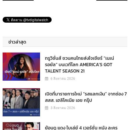
ข่าวล่าสุด
ทรูวิชั่นส์ ชวนคนไทยส่งใจเชียร์ “เนเน่
รอยัล” บนเวทีโลก AMERICA’S GOT
TALENT SEASON 21
6 สิงหาคม 2026
เปิดที่มารายการใหม่ “รสแลกเงิน” จากช่อง 7
สสส. เฮลิโคเนีย เอช กรุ๊ป
3 สิงหาคม 2026
ย้อนดู แดง ไบเล่ย์ 4 เวอร์ชั่น หนัง ละคร