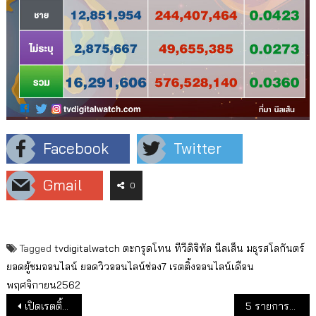
Facebook
Twitter
Gmail
0
Tagged
tvdigitalwatch
ตะกรุดโทน
ทีวีดิจิทัล
นีลเส็น
มธุรสโลกันตร์
ยอดผู้ชมออนไลน์
ยอดวิวออนไลน์ช่อง7
เรตติ้งออนไลน์เดือน
พฤศจิกายน2562
แนะแนวเรื่อง
เปิดเรตติ้งกลุ่มรายการข่าวเช้าทุกช่อง
5 รายการยอดวิวออนไลน์สูงสุดช่องเวิร์คพอยท์ เดือน พ.ย.62