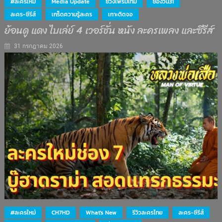
#ละครใหม่
Media Update
ช่วงไพรม์ไทม์
ช่องวัน31
ละคร-ซีรีส์
เกร็ดความรู้ละคร
เกาะติดจอ
ย้อนดู แดง ไบเล่ย์ 4 เวอร์ชั่น หนัง ละครเพลง และซีรีส์
31 กรกฎาคม 2026
#ละครใหม่
CH7HD
What's New
รีวิวละครไทย
ละคร-ซีรีส์