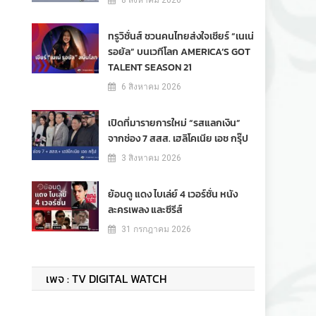
8 สิงหาคม 2026
ทรูวิชั่นส์ ชวนคนไทยส่งใจเชียร์ “เนเน่
รอยัล” บนเวทีโลก AMERICA’S GOT
TALENT SEASON 21
6 สิงหาคม 2026
เปิดที่มารายการใหม่ “รสแลกเงิน”
จากช่อง 7 สสส. เฮลิโคเนีย เอช กรุ๊ป
3 สิงหาคม 2026
ย้อนดู แดง ไบเล่ย์ 4 เวอร์ชั่น หนัง
ละครเพลง และซีรีส์
31 กรกฎาคม 2026
เพจ : TV DIGITAL WATCH