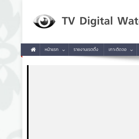
Skip to content
TV Digital Watch
เกาะติดทีวีและออนไลน์ รายงานเรตติ้ง
หน้าแรก
รายงานเรตติ้ง
เกาะติดจอ