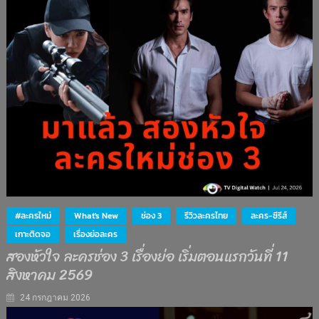
#ละครใหม่
What's New
ช่อง 3
รีวิวละครไทย
ละคร-ซีรีส์
เกาะติดจอ
เรื่องย่อละคร
สองหัวใจ ละครช่อง 3 เรื่องย่อ เริ่มตอนแรกวันที่ 11
สิงหาคม 2569
24 กรกฎาคม 2026