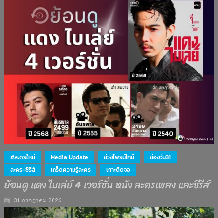
#ละครใหม่
Media Update
ช่วงไพรม์ไทม์
ช่องวัน31
ละคร-ซีรีส์
เกร็ดความรู้ละคร
เกาะติดจอ
ย้อนดู แดง ไบเล่ย์ 4 เวอร์ชั่น หนัง ละครเพลง และซีรีส์
31 กรกฎาคม 2026