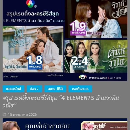
#ละครใหม่
ช่อง 7
ละคร-ซีรีส์
เรตติงละคร
สรุป เรตติ้งละครซีรีส์ชุด “4 ELEMENTS บ้านวาทิน
วณิช”
15 กรกฎาคม 2026