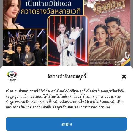
จัดการคำยินยอมคุกกี้
#ละครใหม่
TV
ช่อง 3
รางวัล
ละคร-ซีรีส์
”คุณพี่เจ้าขาดิฉันเป็นห่านมิใช่หงส์” กวาดรางวัล
เพื่อมอบประสบการณ์ที่ดีที่สุด เราใช้เทคโนโลยีเช่นคุกกี้เพื่อจัดเก็บและ/หรือเข้าถึง
ข้อมูลอุปกรณ์ การยินยอมให้ใช้เทคโนโลยีเหล่านี้จะทำให้เราสามารถประมวลผล
เพียบ จาก 8 เวที
ข้อมูล เช่น พฤติกรรมการท่องเว็บหรือรหัสเฉพาะบนไซต์นี้ การไม่ยินยอมหรือเพิก
ถอนความยินยอม อาจส่งผลเสียต่อคุณลักษณะและการทำงานบางอย่าง
12 กรกฎาคม 2026
ตกลง
2026 TV Digital Watch All Rights Reserved.