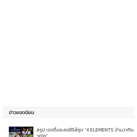
ข่าวยอดนิยม
สรุป เรตติ้งละครซีรีส์ชุด “4 ELEMENTS บ้านวาทิน
วณิช”