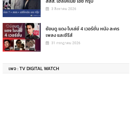
สสส. เฮลิโคเนีย เอช กรุ๊ป
3 สิงหาคม 2026
ย้อนดู แดง ไบเล่ย์ 4 เวอร์ชั่น หนัง ละคร
เพลง และซีรีส์
31 กรกฎาคม 2026
เพจ : TV DIGITAL WATCH