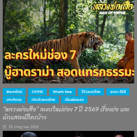
#ละครใหม่
CH7HD
What's New
รีวิวละครไทย
ละคร-ซีรีส์
เกาะติดจอ
เปิดตัวละครไทย
เรื่องย่อละคร
“หลวงพ่อเสือ” ละครใหม่ช่อง 7 ปี 2569 เรื่องย่อ และ
นักแสดงมีใครบ้าง
25 กรกฎาคม 2026