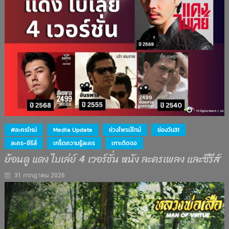
#ละครใหม่
Media Update
ช่วงไพรม์ไทม์
ช่องวัน31
ละคร-ซีรีส์
เกร็ดความรู้ละคร
เกาะติดจอ
ย้อนดู แดง ไบเล่ย์ 4 เวอร์ชั่น หนัง ละครเพลง และซีรีส์
31 กรกฎาคม 2026