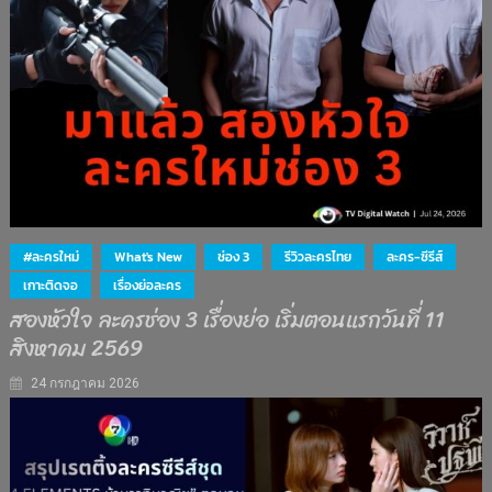
#ละครใหม่
What's New
ช่อง 3
รีวิวละครไทย
ละคร-ซีรีส์
เกาะติดจอ
เรื่องย่อละคร
สองหัวใจ ละครช่อง 3 เรื่องย่อ เริ่มตอนแรกวันที่ 11
สิงหาคม 2569
24 กรกฎาคม 2026