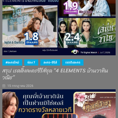
#ละครใหม่
ช่อง 7
ละคร-ซีรีส์
เรตติงละคร
สรุป เรตติ้งละครซีรีส์ชุด “4 ELEMENTS บ้านวาทิน
วณิช”
15 กรกฎาคม 2026