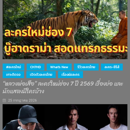
#ละครใหม่
CH7HD
What's New
รีวิวละครไทย
ละคร-ซีรีส์
เกาะติดจอ
เปิดตัวละครไทย
เรื่องย่อละคร
“หลวงพ่อเสือ” ละครใหม่ช่อง 7 ปี 2569 เรื่องย่อ และ
นักแสดงมีใครบ้าง
25 กรกฎาคม 2026