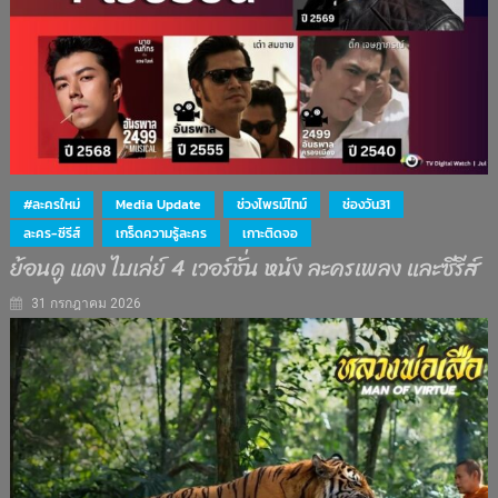
#ละครใหม่
Media Update
ช่วงไพรม์ไทม์
ช่องวัน31
ละคร-ซีรีส์
เกร็ดความรู้ละคร
เกาะติดจอ
ย้อนดู แดง ไบเล่ย์ 4 เวอร์ชั่น หนัง ละครเพลง และซีรีส์
31 กรกฎาคม 2026