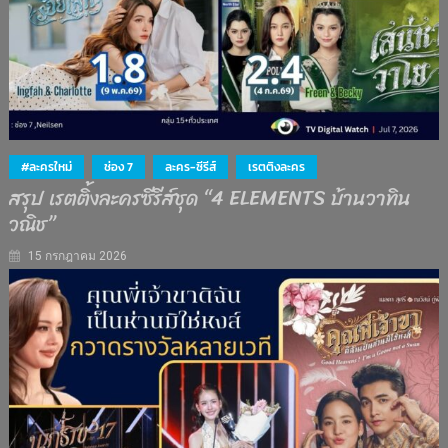
#ละครใหม่
ช่อง 7
ละคร-ซีรีส์
เรตติงละคร
สรุป เรตติ้งละครซีรีส์ชุด “4 ELEMENTS บ้านวาทิน
วณิช”
15 กรกฎาคม 2026