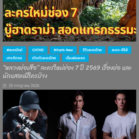
#ละครใหม่
CH7HD
What's New
รีวิวละครไทย
ละคร-ซีรีส์
เกาะติดจอ
เปิดตัวละครไทย
เรื่องย่อละคร
“หลวงพ่อเสือ” ละครใหม่ช่อง 7 ปี 2569 เรื่องย่อ และ
นักแสดงมีใครบ้าง
25 กรกฎาคม 2026