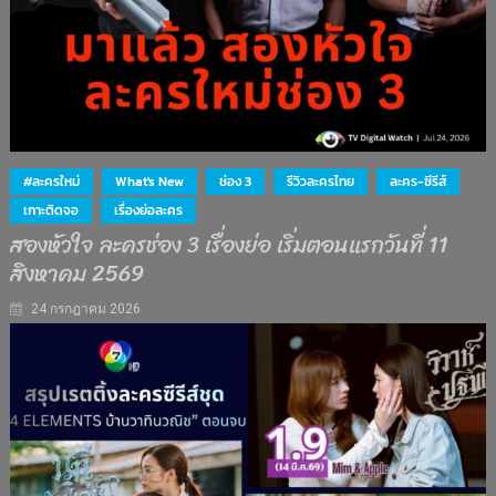
#ละครใหม่
What's New
ช่อง 3
รีวิวละครไทย
ละคร-ซีรีส์
เกาะติดจอ
เรื่องย่อละคร
สองหัวใจ ละครช่อง 3 เรื่องย่อ เริ่มตอนแรกวันที่ 11
สิงหาคม 2569
24 กรกฎาคม 2026