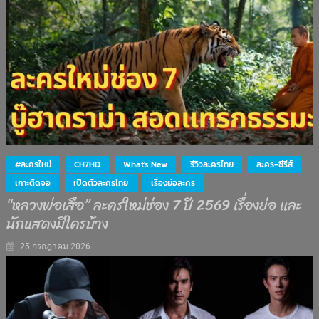
#ละครใหม่
CH7HD
What's New
รีวิวละครไทย
ละคร-ซีรีส์
เกาะติดจอ
เปิดตัวละครไทย
เรื่องย่อละคร
“หลวงพ่อเสือ” ละครใหม่ช่อง 7 ปี 2569 เรื่องย่อ และ
นักแสดงมีใครบ้าง
25 กรกฎาคม 2026