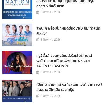
สรุปรายได้ และผู้ถือหุ้นใหญ่ เนชั่น กรุ๊ป
ล่าสุด 5 อันดับแรก
8 สิงหาคม 2026
แฟน ๆ พร้อมปักหมุดช่อง 7HD ชม “คลินิก
Fix ใจ”
8 สิงหาคม 2026
ทรูวิชั่นส์ ชวนคนไทยส่งใจเชียร์ “เนเน่
รอยัล” บนเวทีโลก AMERICA’S GOT
TALENT SEASON 21
6 สิงหาคม 2026
เปิดที่มารายการใหม่ “รสแลกเงิน” จากช่อง 7
สสส. เฮลิโคเนีย เอช กรุ๊ป
3 สิงหาคม 2026