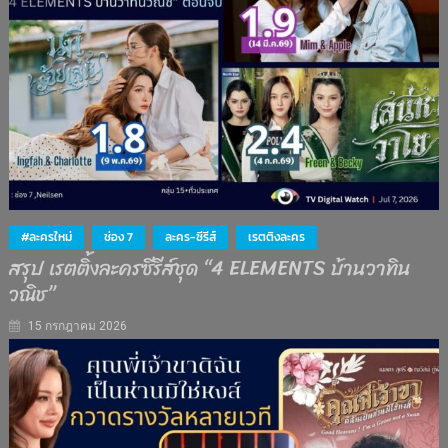
#ละครใหม่
ช่อง 7
ละคร-ซีรีส์
เรตติงละคร
สรุป เรตติ้งละครซีรีส์ชุด “4 ELEMENTS บ้านวาทิน
วณิช”
15 กรกฎาคม 2026