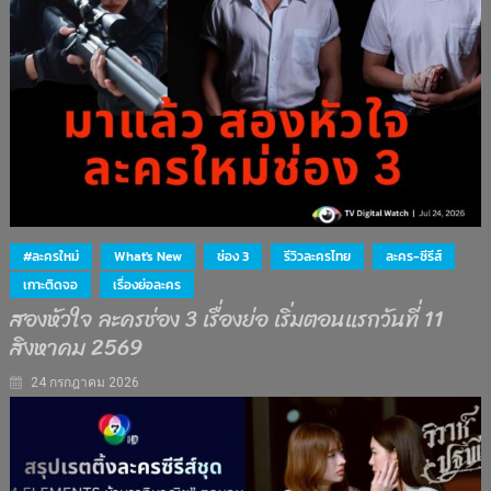
#ละครใหม่
What's New
ช่อง 3
รีวิวละครไทย
ละคร-ซีรีส์
เกาะติดจอ
เรื่องย่อละคร
สองหัวใจ ละครช่อง 3 เรื่องย่อ เริ่มตอนแรกวันที่ 11
สิงหาคม 2569
24 กรกฎาคม 2026