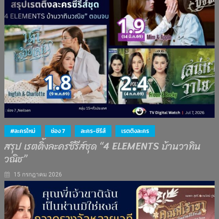
#ละครใหม่
ช่อง 7
ละคร-ซีรีส์
เรตติงละคร
สรุป เรตติ้งละครซีรีส์ชุด “4 ELEMENTS บ้านวาทิน
วณิช”
15 กรกฎาคม 2026