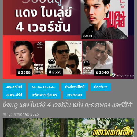
#ละครใหม่
Media Update
ช่วงไพรม์ไทม์
ช่องวัน31
ละคร-ซีรีส์
เกร็ดความรู้ละคร
เกาะติดจอ
ย้อนดู แดง ไบเล่ย์ 4 เวอร์ชั่น หนัง ละครเพลง และซีรีส์
31 กรกฎาคม 2026