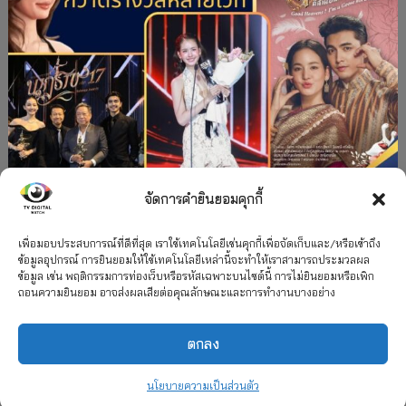
จัดการคำยินยอมคุกกี้
#ละครใหม่
TV
ช่อง 3
รางวัล
ละคร-ซีรีส์
”คุณพี่เจ้าขาดิฉันเป็นห่านมิใช่หงส์” กวาดรางวัล
เพื่อมอบประสบการณ์ที่ดีที่สุด เราใช้เทคโนโลยีเช่นคุกกี้เพื่อจัดเก็บและ/หรือเข้าถึง
ข้อมูลอุปกรณ์ การยินยอมให้ใช้เทคโนโลยีเหล่านี้จะทำให้เราสามารถประมวลผล
เพียบ จาก 8 เวที
ข้อมูล เช่น พฤติกรรมการท่องเว็บหรือรหัสเฉพาะบนไซต์นี้ การไม่ยินยอมหรือเพิก
ถอนความยินยอม อาจส่งผลเสียต่อคุณลักษณะและการทำงานบางอย่าง
12 กรกฎาคม 2026
ตกลง
2026 TV Digital Watch All Rights Reserved.
TV Digital Watch ทีวีดิจิทัลวอทช์
ติดต่อ
นโยบายความเป็นส่วนตัว
นโยบายความเป็นส่วนตัว
รวมเรตติ้ง 2018-2022
สื่อวีดิทัศน์
เกี่ยวกับเรา