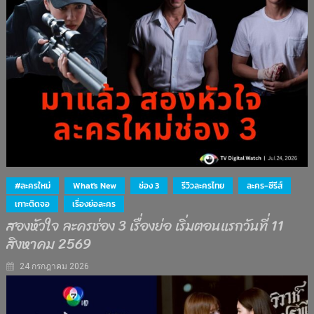
#ละครใหม่
What's New
ช่อง 3
รีวิวละครไทย
ละคร-ซีรีส์
เกาะติดจอ
เรื่องย่อละคร
สองหัวใจ ละครช่อง 3 เรื่องย่อ เริ่มตอนแรกวันที่ 11
สิงหาคม 2569
24 กรกฎาคม 2026