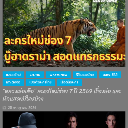
#ละครใหม่
CH7HD
What's New
รีวิวละครไทย
ละคร-ซีรีส์
เกาะติดจอ
เปิดตัวละครไทย
เรื่องย่อละคร
“หลวงพ่อเสือ” ละครใหม่ช่อง 7 ปี 2569 เรื่องย่อ และ
นักแสดงมีใครบ้าง
25 กรกฎาคม 2026