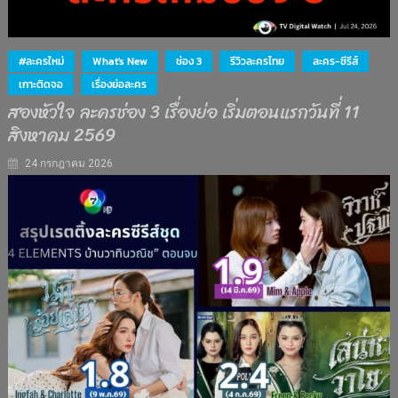
#ละครใหม่
What's New
ช่อง 3
รีวิวละครไทย
ละคร-ซีรีส์
เกาะติดจอ
เรื่องย่อละคร
สองหัวใจ ละครช่อง 3 เรื่องย่อ เริ่มตอนแรกวันที่ 11
สิงหาคม 2569
24 กรกฎาคม 2026