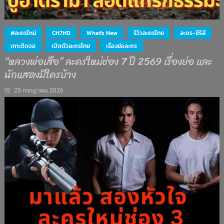
#ละครใหม่
CH7HD
What's New
รีวิวละครไทย
ละคร-ซีรีส์
เกาะติดจอ
เปิดตัวละครไทย
เรื่องย่อละคร
“หลวงพ่อเสือ” ละครใหม่ช่อง 7 ปี 2569 เรื่องย่อ และ
นักแสดงมีใครบ้าง
25 กรกฎาคม 2026