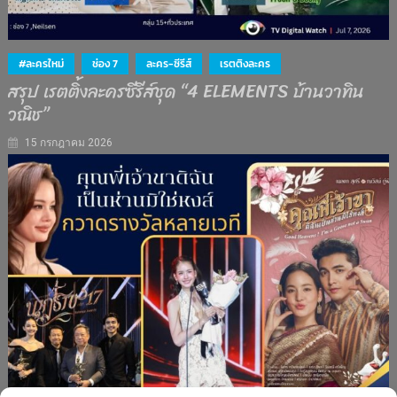
#ละครใหม่
ช่อง 7
ละคร-ซีรีส์
เรตติงละคร
สรุป เรตติ้งละครซีรีส์ชุด “4 ELEMENTS บ้านวาทิน
วณิช”
15 กรกฎาคม 2026