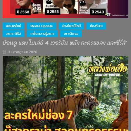
#ละครใหม่
Media Update
ช่วงไพรม์ไทม์
ช่องวัน31
ละคร-ซีรีส์
เกร็ดความรู้ละคร
เกาะติดจอ
ย้อนดู แดง ไบเล่ย์ 4 เวอร์ชั่น หนัง ละครเพลง และซีรีส์
31 กรกฎาคม 2026