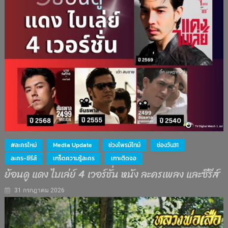
#ละครใหม่
Media Update
ช่วงไพรม์ไทม์
ช่องวัน31
ละคร-ซีรีส์
เกร็ดความรู้ละคร
เกาะติดจอ
ย้อนดู แดง ไบเล่ย์ 4 เวอร์ชั่น หนัง ละครเพลง และซีรีส์
31 กรกฎาคม 2026