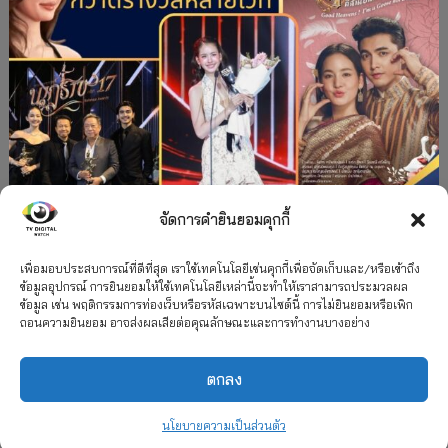
จัดการคำยินยอมคุกกี้
#ละครใหม่
TV
ช่อง 3
รางวัล
ละคร-ซีรีส์
”คุณพี่เจ้าขาดิฉันเป็นห่านมิใช่หงส์” กวาดรางวัล
เพื่อมอบประสบการณ์ที่ดีที่สุด เราใช้เทคโนโลยีเช่นคุกกี้เพื่อจัดเก็บและ/หรือเข้าถึง
ข้อมูลอุปกรณ์ การยินยอมให้ใช้เทคโนโลยีเหล่านี้จะทำให้เราสามารถประมวลผล
เพียบ จาก 8 เวที
ข้อมูล เช่น พฤติกรรมการท่องเว็บหรือรหัสเฉพาะบนไซต์นี้ การไม่ยินยอมหรือเพิก
ถอนความยินยอม อาจส่งผลเสียต่อคุณลักษณะและการทำงานบางอย่าง
12 กรกฎาคม 2026
ตกลง
2026 TV Digital Watch All Rights Reserved.
TV Digital Watch ทีวีดิจิทัลวอทช์
ติดต่อ
นโยบายความเป็นส่วนตัว
นโยบายความเป็นส่วนตัว
รวมเรตติ้ง 2018-2022
สื่อวีดิทัศน์
เกี่ยวกับเรา