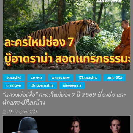
#ละครใหม่
CH7HD
What's New
รีวิวละครไทย
ละคร-ซีรีส์
เกาะติดจอ
เปิดตัวละครไทย
เรื่องย่อละคร
“หลวงพ่อเสือ” ละครใหม่ช่อง 7 ปี 2569 เรื่องย่อ และ
นักแสดงมีใครบ้าง
25 กรกฎาคม 2026