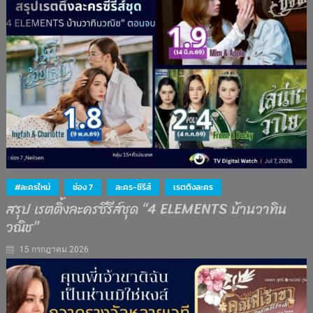
#ละครใหม่
ช่อง 7
ละคร-ซีรีส์
เรตติงละคร
สรุป เรตติ้งละครซีรีส์ชุด “4 ELEMENTS บ้านวาทิน
วณิช”
15 กรกฎาคม 2026