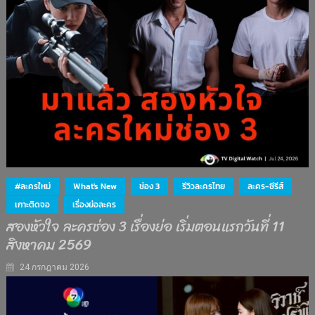
#ละครใหม่
What's New
ช่อง 3
รีวิวละครไทย
ละคร-ซีรีส์
เกาะติดจอ
เรื่องย่อละคร
สองหัวใจ ละครช่อง 3 เรื่องย่อ เริ่มตอนแรกวันที่ 11
สิงหาคม 2569
24 กรกฎาคม 2026