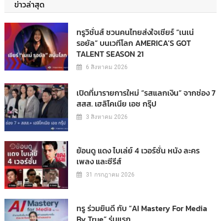
ข่าวล่าสุด
ทรูวิชั่นส์ ชวนคนไทยส่งใจเชียร์ “เนเน่
รอยัล” บนเวทีโลก AMERICA’S GOT
TALENT SEASON 21
6 สิงหาคม 2026
เปิดที่มารายการใหม่ “รสแลกเงิน” จากช่อง 7
สสส. เฮลิโคเนีย เอช กรุ๊ป
3 สิงหาคม 2026
ย้อนดู แดง ไบเล่ย์ 4 เวอร์ชั่น หนัง ละคร
เพลง และซีรีส์
31 กรกฎาคม 2026
ทรู ร่วมยินดี กับ “AI Mastery For Media
By True” รุ่นแรก