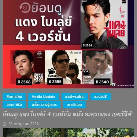
#ละครใหม่
Media Update
ช่วงไพรม์ไทม์
ช่องวัน31
ละคร-ซีรีส์
เกร็ดความรู้ละคร
เกาะติดจอ
ย้อนดู แดง ไบเล่ย์ 4 เวอร์ชั่น หนัง ละครเพลง และซีรีส์
31 กรกฎาคม 2026