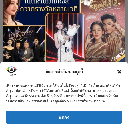
จัดการคำยินยอมคุกกี้
#ละครใหม่
TV
ช่อง 3
รางวัล
ละคร-ซีรีส์
”คุณพี่เจ้าขาดิฉันเป็นห่านมิใช่หงส์” กวาดรางวัล
เพื่อมอบประสบการณ์ที่ดีที่สุด เราใช้เทคโนโลยีเช่นคุกกี้เพื่อจัดเก็บและ/หรือเข้าถึง
ข้อมูลอุปกรณ์ การยินยอมให้ใช้เทคโนโลยีเหล่านี้จะทำให้เราสามารถประมวลผล
เพียบ จาก 8 เวที
ข้อมูล เช่น พฤติกรรมการท่องเว็บหรือรหัสเฉพาะบนไซต์นี้ การไม่ยินยอมหรือเพิก
ถอนความยินยอม อาจส่งผลเสียต่อคุณลักษณะและการทำงานบางอย่าง
12 กรกฎาคม 2026
ตกลง
2026 TV Digital Watch All Rights Reserved.
TV Digital Watch ทีวีดิจิทัลวอทช์
ติดต่อ
นโยบายความเป็นส่วนตัว