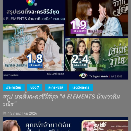
#ละครใหม่
ช่อง 7
ละคร-ซีรีส์
เรตติงละคร
สรุป เรตติ้งละครซีรีส์ชุด “4 ELEMENTS บ้านวาทิน
วณิช”
15 กรกฎาคม 2026