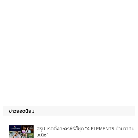
ข่าวยอดนิยม
สรุป เรตติ้งละครซีรีส์ชุด “4 ELEMENTS บ้านวาทิน
วณิช”