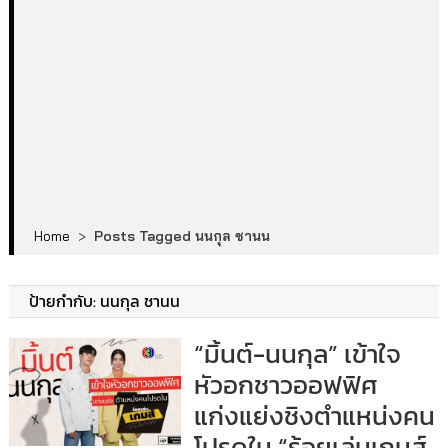
Home
>
Posts Tagged นนกุล ชานน
ป้ายกำกับ:
นนกุล ชานน
“มิ้นต์-นนกุล” เข้าใจ
หัวอกชาวออฟฟิศ
แก่งแย่งชิงตำแหน่งคน
โปรดใน “ร้อยเล่มเกมส์