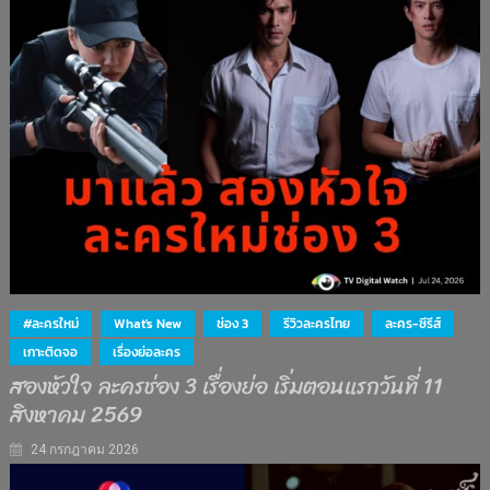
#ละครใหม่
What's New
ช่อง 3
รีวิวละครไทย
ละคร-ซีรีส์
เกาะติดจอ
เรื่องย่อละคร
สองหัวใจ ละครช่อง 3 เรื่องย่อ เริ่มตอนแรกวันที่ 11
สิงหาคม 2569
24 กรกฎาคม 2026