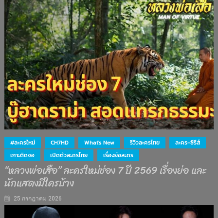
#ละครใหม่
CH7HD
What's New
รีวิวละครไทย
ละคร-ซีรีส์
เกาะติดจอ
เปิดตัวละครไทย
เรื่องย่อละคร
“หลวงพ่อเสือ” ละครใหม่ช่อง 7 ปี 2569 เรื่องย่อ และ
นักแสดงมีใครบ้าง
25 กรกฎาคม 2026