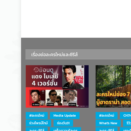
เรื่องย่อละครใหม่และซีรีส์
#ละครใหม่
Media Update
#ละครใหม่
CH7
ช่วงไพรม์ไทม์
ช่องวัน31
What's New
รีว
ละคร-ซีรีส์
เกร็ดความรู้ละคร
ละคร-ซีรีส์
เกาะ