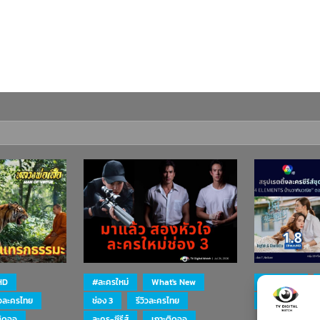
HD
#ละครใหม่
What's New
#ละครใหม่
ิวละครไทย
ช่อง 3
รีวิวละครไทย
ละคร-ซีรีส์
ติดจอ
ละคร-ซีรีส์
เกาะติดจอ