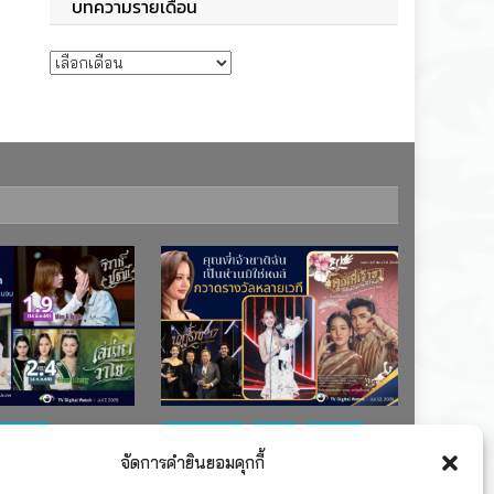
บทความรายเดือน
บทความรายเดือน
ช่อง 7
#ละครใหม่
TV
ช่อง 3
จัดการคำยินยอมคุกกี้
เรตติงละคร
รางวัล
ละคร-ซีรีส์