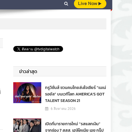
Live Now
ข่าวล่าสุด
ทรูวิชั่นส์ ชวนคนไทยส่งใจเชียร์ “เนเน่
ี
รอยัล” บนเวทีโลก AMERICA’S GOT
TALENT SEASON 21
6 สิงหาคม 2026
เปิดที่มารายการใหม่ “รสแลกเงิน”
จากช่อง 7 สสส. เฮลิโคเนีย เอช กรุ๊ป