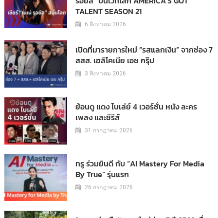
รอยัล” บนเวทีโลก AMERICA’S GOT
TALENT SEASON 21
6 สิงหาคม 2026
เปิดที่มารายการใหม่ “รสแลกเงิน” จากช่อง 7
สสส. เฮลิโคเนีย เอช กรุ๊ป
3 สิงหาคม 2026
ย้อนดู แดง ไบเล่ย์ 4 เวอร์ชั่น หนัง ละคร
เพลง และซีรีส์
31 กรกฎาคม 2026
ทรู ร่วมยินดี กับ “AI Mastery For Media
By True” รุ่นแรก
26 กรกฎาคม 2026