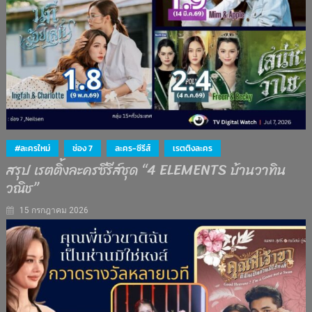
#ละครใหม่
ช่อง 7
ละคร-ซีรีส์
เรตติงละคร
สรุป เรตติ้งละครซีรีส์ชุด “4 ELEMENTS บ้านวาทิน
วณิช”
15 กรกฎาคม 2026