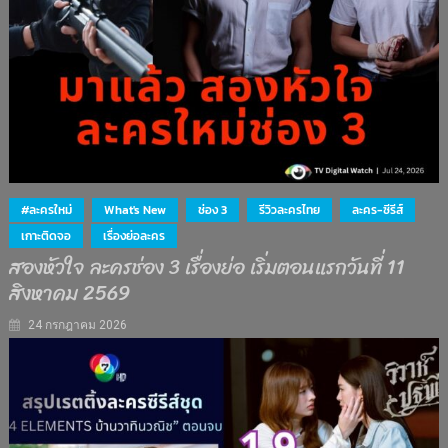
#ละครใหม่
What's New
ช่อง 3
รีวิวละครไทย
ละคร-ซีรีส์
เกาะติดจอ
เรื่องย่อละคร
สองหัวใจ ละครช่อง 3 เรื่องย่อ เริ่มตอนแรกวันที่ 11
สิงหาคม 2569
24 กรกฎาคม 2026