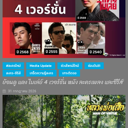
#ละครใหม่
Media Update
ช่วงไพรม์ไทม์
ช่องวัน31
ละคร-ซีรีส์
เกร็ดความรู้ละคร
เกาะติดจอ
ย้อนดู แดง ไบเล่ย์ 4 เวอร์ชั่น หนัง ละครเพลง และซีรีส์
31 กรกฎาคม 2026