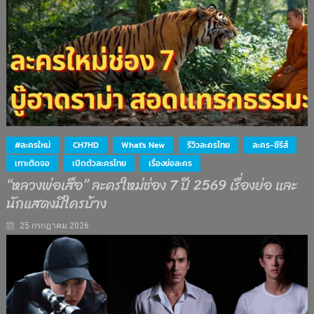
#ละครใหม่
CH7HD
What's New
รีวิวละครไทย
ละคร-ซีรีส์
เกาะติดจอ
เปิดตัวละครไทย
เรื่องย่อละคร
“หลวงพ่อเสือ” ละครใหม่ช่อง 7 ปี 2569 เรื่องย่อ และ
นักแสดงมีใครบ้าง
25 กรกฎาคม 2026