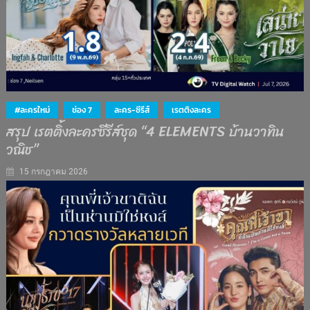
#ละครใหม่
ช่อง 7
ละคร-ซีรีส์
เรตติงละคร
สรุป เรตติ้งละครซีรีส์ชุด “4 ELEMENTS บ้านวาทิน
วณิช”
15 กรกฎาคม 2026