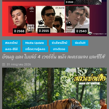
#ละครใหม่
Media Update
ช่วงไพรม์ไทม์
ช่องวัน31
ละคร-ซีรีส์
เกร็ดความรู้ละคร
เกาะติดจอ
ย้อนดู แดง ไบเล่ย์ 4 เวอร์ชั่น หนัง ละครเพลง และซีรีส์
31 กรกฎาคม 2026