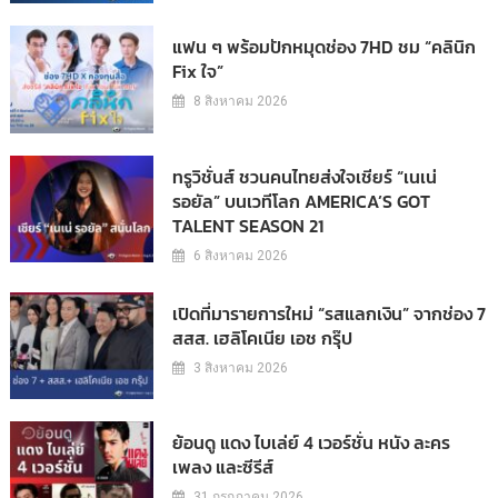
แฟน ๆ พร้อมปักหมุดช่อง 7HD ชม “คลินิก
Fix ใจ”
8 สิงหาคม 2026
ทรูวิชั่นส์ ชวนคนไทยส่งใจเชียร์ “เนเน่
รอยัล” บนเวทีโลก AMERICA’S GOT
TALENT SEASON 21
6 สิงหาคม 2026
เปิดที่มารายการใหม่ “รสแลกเงิน” จากช่อง 7
สสส. เฮลิโคเนีย เอช กรุ๊ป
3 สิงหาคม 2026
ย้อนดู แดง ไบเล่ย์ 4 เวอร์ชั่น หนัง ละคร
เพลง และซีรีส์
31 กรกฎาคม 2026