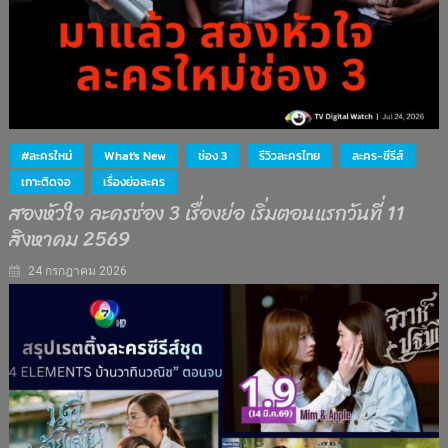
#ละครใหม่
What's New
ช่อง 3
รีวิวละครไทย
ละคร-ซีรีส์
เกาะติดจอ
เรื่องย่อละคร
สองหัวใจ ละครช่อง 3 เรื่องย่อ เริ่มตอนแรกวันที่ 11
สิงหาคม 2569
24 กรกฎาคม 2026