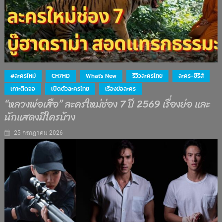
#ละครใหม่
CH7HD
What's New
รีวิวละครไทย
ละคร-ซีรีส์
เกาะติดจอ
เปิดตัวละครไทย
เรื่องย่อละคร
“หลวงพ่อเสือ” ละครใหม่ช่อง 7 ปี 2569 เรื่องย่อ และ
นักแสดงมีใครบ้าง
25 กรกฎาคม 2026