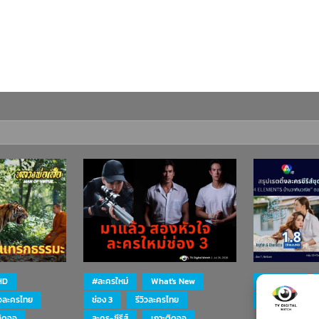
HD
#ละครใหม่
What's New
#ละครใหม่
ิวละครไทย
ช่อง 3
รีวิวละครไทย
ละคร-ซีรีส์
ติดจอ
ละคร-ซีรีส์
เกาะติดจอ