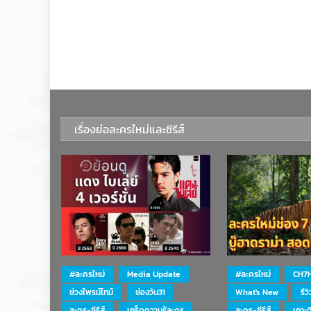
เรื่องย่อละครใหม่และซีรีส์
#ละครใหม่
Media Update
#ละครใหม่
CH7
ช่วงไพรม์ไทม์
ช่องวัน31
What's New
รีว
ละคร-ซีรีส์
เกร็ดความรู้ละคร
ละคร-ซีรีส์
เกาะ