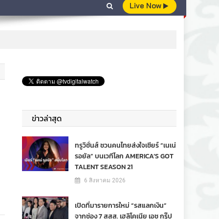
Live Now
ฐ
ข่าวล่าสุด
ทรูวิชั่นส์ ชวนคนไทยส่งใจเชียร์ “เนเน่
รอยัล” บนเวทีโลก AMERICA’S GOT
TALENT SEASON 21
6 สิงหาคม 2026
เปิดที่มารายการใหม่ “รสแลกเงิน”
จากช่อง 7 สสส. เฮลิโคเนีย เอช กรุ๊ป