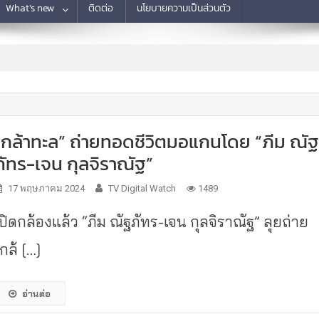
What’s new
ติดต่อ
นโยบายความเป็นส่วนตัว
“กล้าทะล” ถ่ายทอดชีวิตมอแกนโดย “ภีม ณั
ภัทร-เจน กุลจิราณัฐ”
17 พฤษภาคม 2024
TV Digital Watch
1489
เปิดกล้องแล้ว “ภีม ณัฐภัทร-เจน กุลจิราณัฐ” ลุยถ่าย
กล้ […]
อ่านต่อ