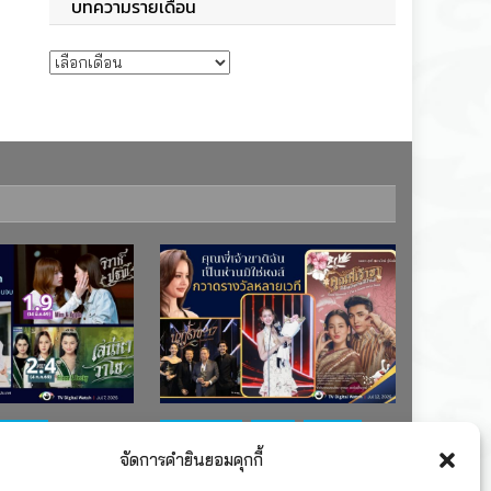
บทความรายเดือน
บทความรายเดือน
ช่อง 7
#ละครใหม่
TV
ช่อง 3
จัดการคำยินยอมคุกกี้
เรตติงละคร
รางวัล
ละคร-ซีรีส์