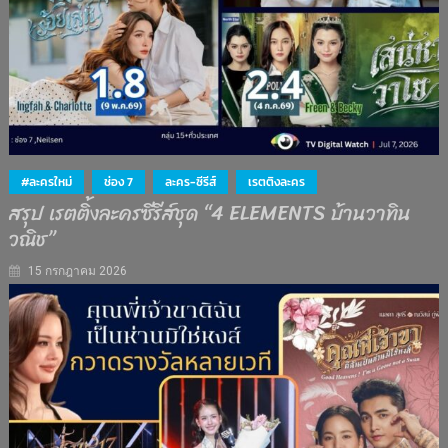
#ละครใหม่
ช่อง 7
ละคร-ซีรีส์
เรตติงละคร
สรุป เรตติ้งละครซีรีส์ชุด “4 ELEMENTS บ้านวาทิน
วณิช”
15 กรกฎาคม 2026