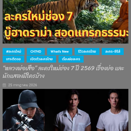
#ละครใหม่
CH7HD
What's New
รีวิวละครไทย
ละคร-ซีรีส์
เกาะติดจอ
เปิดตัวละครไทย
เรื่องย่อละคร
“หลวงพ่อเสือ” ละครใหม่ช่อง 7 ปี 2569 เรื่องย่อ และ
นักแสดงมีใครบ้าง
25 กรกฎาคม 2026