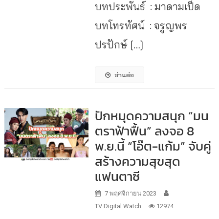
บทประพันธ์ : มาดามเป็ด
บทโทรทัศน์ : จรูญพร
ปรปักษ์ […]
อ่านต่อ
ปักหมุดความสนุก “มน
ตราฟ้าฟื้น” ลงจอ 8
พ.ย.นี้ “โอ๊ต-แก้ม” จับคู่
สร้างความสุขสุด
แฟนตาซี
7 พฤศจิกายน 2023
TV Digital Watch
12974