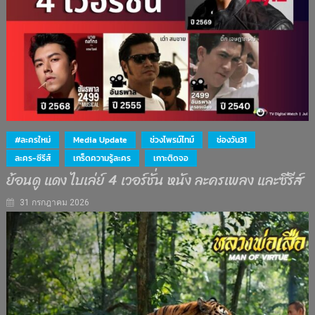
#ละครใหม่
Media Update
ช่วงไพรม์ไทม์
ช่องวัน31
ละคร-ซีรีส์
เกร็ดความรู้ละคร
เกาะติดจอ
ย้อนดู แดง ไบเล่ย์ 4 เวอร์ชั่น หนัง ละครเพลง และซีรีส์
31 กรกฎาคม 2026