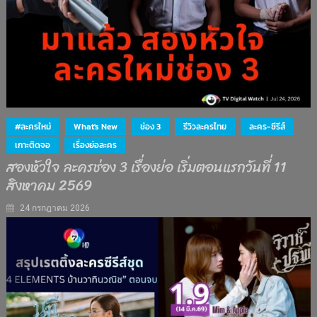
#ละครใหม่
What's New
ช่อง 3
รีวิวละครไทย
ละคร-ซีรีส์
เกาะติดจอ
เรื่องย่อละคร
สองหัวใจ ละครช่อง 3 เรื่องย่อ เริ่มตอนแรกวันที่ 11
สิงหาคม 2569
24 กรกฎาคม 2026