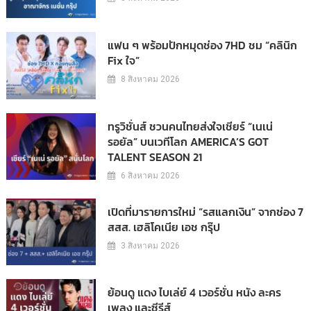
แฟน ๆ พร้อมปักหมุดช่อง 7HD ชม “คลินิก
Fix ใจ”
8 สิงหาคม 2026
ทรูวิชั่นส์ ชวนคนไทยส่งใจเชียร์ “เนเน่
รอยัล” บนเวทีโลก AMERICA’S GOT
TALENT SEASON 21
6 สิงหาคม 2026
เปิดที่มารายการใหม่ “รสแลกเงิน” จากช่อง 7
สสส. เฮลิโคเนีย เอช กรุ๊ป
3 สิงหาคม 2026
ย้อนดู แดง ไบเล่ย์ 4 เวอร์ชั่น หนัง ละคร
เพลง และซีรีส์