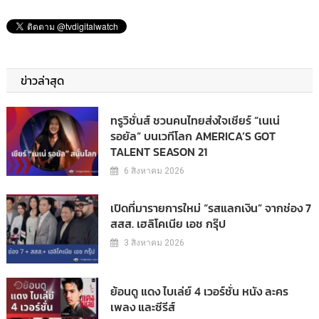
ข่าวล่าสุด
ทรูวิชั่นส์ ชวนคนไทยส่งใจเชียร์ “เนเน่
รอยัล” บนเวทีโลก AMERICA’S GOT
TALENT SEASON 21
6 สิงหาคม 2026
เปิดที่มารายการใหม่ “รสแลกเงิน” จากช่อง 7
สสส. เฮลิโคเนีย เอช กรุ๊ป
3 สิงหาคม 2026
ย้อนดู แดง ไบเล่ย์ 4 เวอร์ชั่น หนัง ละคร
เพลง และซีรีส์