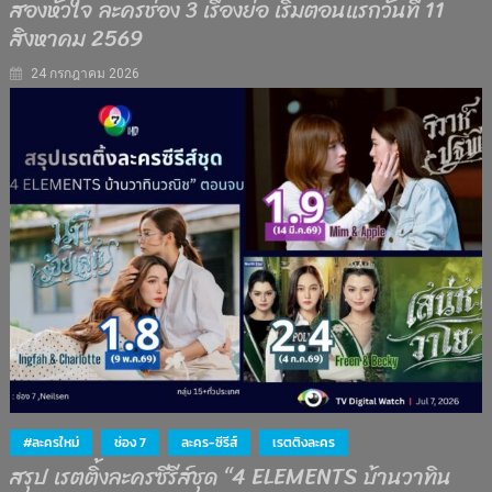
สองหัวใจ ละครช่อง 3 เรื่องย่อ เริ่มตอนแรกวันที่ 11
สิงหาคม 2569
24 กรกฎาคม 2026
#ละครใหม่
ช่อง 7
ละคร-ซีรีส์
เรตติงละคร
สรุป เรตติ้งละครซีรีส์ชุด “4 ELEMENTS บ้านวาทิน