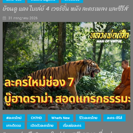
ย้อนดู แดง ไบเล่ย์ 4 เวอร์ชั่น หนัง ละครเพลง และซีรีส์
31 กรกฎาคม 2026
#ละครใหม่
CH7HD
What's New
รีวิวละครไทย
ละคร-ซีรีส์
เกาะติดจอ
เปิดตัวละครไทย
เรื่องย่อละคร