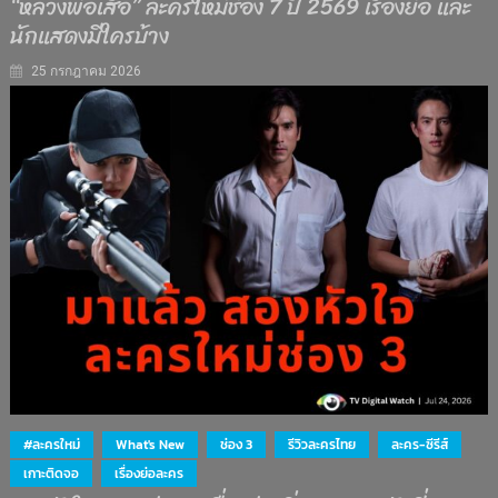
“หลวงพ่อเสือ” ละครใหม่ช่อง 7 ปี 2569 เรื่องย่อ และ
นักแสดงมีใครบ้าง
25 กรกฎาคม 2026
#ละครใหม่
What's New
ช่อง 3
รีวิวละครไทย
ละคร-ซีรีส์
เกาะติดจอ
เรื่องย่อละคร