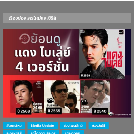
เรื่องย่อละครใหม่และซีรีส์
#ละครใหม่
Media Update
ช่วงไพรม์ไทม์
ช่องวัน31
ละคร-ซีรีส์
เกร็ดความรู้ละคร
เกาะติดจอ