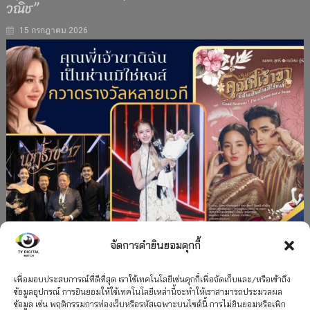
วณิช”
15 กรกฎาคม 2026
จัดการคำยินยอมคุกกี้
#ละครใหม่
TV
ช่อง 3
รางวัล
ละคร-ซีรีส์
”คุณพี่เจ้าขาดิฉันเป็นห่านมิใช่หงส์” กวาดรางวัล
เพื่อมอบประสบการณ์ที่ดีที่สุด เราใช้เทคโนโลยีเช่นคุกกี้เพื่อจัดเก็บและ/หรือเข้าถึง
ข้อมูลอุปกรณ์ การยินยอมให้ใช้เทคโนโลยีเหล่านี้จะทำให้เราสามารถประมวลผล
เพียบ จาก 8 เวที
ข้อมูล เช่น พฤติกรรมการท่องเว็บหรือรหัสเฉพาะบนไซต์นี้ การไม่ยินยอมหรือเพิก