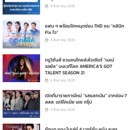
8 สิงหาคม 2026
แฟน ๆ พร้อมปักหมุดช่อง 7HD ชม “คลินิก
Fix ใจ”
8 สิงหาคม 2026
ทรูวิชั่นส์ ชวนคนไทยส่งใจเชียร์ “เนเน่
รอยัล” บนเวทีโลก AMERICA’S GOT
TALENT SEASON 21
6 สิงหาคม 2026
เปิดที่มารายการใหม่ “รสแลกเงิน” จากช่อง 7
สสส. เฮลิโคเนีย เอช กรุ๊ป
3 สิงหาคม 2026
ย้อนดู แดง ไบเล่ย์ 4 เวอร์ชั่น หนัง ละคร