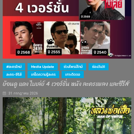
#ละครใหม่
Media Update
ช่วงไพรม์ไทม์
ช่องวัน31
ละคร-ซีรีส์
เกร็ดความรู้ละคร
เกาะติดจอ
ย้อนดู แดง ไบเล่ย์ 4 เวอร์ชั่น หนัง ละครเพลง และซีรีส์
31 กรกฎาคม 2026