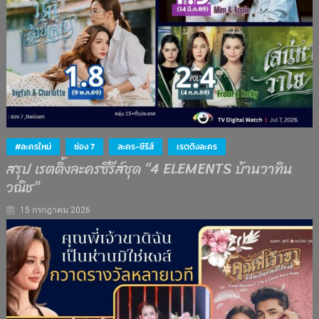
#ละครใหม่
ช่อง 7
ละคร-ซีรีส์
เรตติงละคร
สรุป เรตติ้งละครซีรีส์ชุด “4 ELEMENTS บ้านวาทิน
วณิช”
15 กรกฎาคม 2026