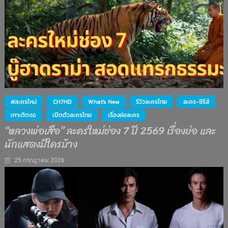
#ละครใหม่
CH7HD
What's New
รีวิวละครไทย
ละคร-ซีรีส์
เกาะติดจอ
เปิดตัวละครไทย
เรื่องย่อละคร
“หลวงพ่อเสือ” ละครใหม่ช่อง 7 ปี 2569 เรื่องย่อ และ
นักแสดงมีใครบ้าง
25 กรกฎาคม 2026