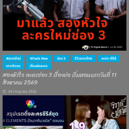
#ละครใหม่
What's New
ช่อง 3
รีวิวละครไทย
ละคร-ซีรีส์
เกาะติดจอ
เรื่องย่อละคร
สองหัวใจ ละครช่อง 3 เรื่องย่อ เริ่มตอนแรกวันที่ 11
สิงหาคม 2569
24 กรกฎาคม 2026