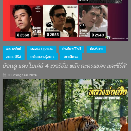
#ละครใหม่
Media Update
ช่วงไพรม์ไทม์
ช่องวัน31
ละคร-ซีรีส์
เกร็ดความรู้ละคร
เกาะติดจอ
ย้อนดู แดง ไบเล่ย์ 4 เวอร์ชั่น หนัง ละครเพลง และซีรีส์
31 กรกฎาคม 2026