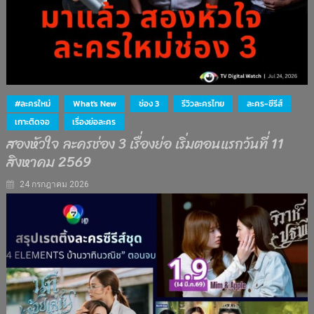
#ละครใหม่
What's New
ช่อง 3
รีวิวละครไทย
ละคร-ซีรีส์
เกาะติดจอ
เรื่องย่อละคร
สองหัวใจ ละครช่อง 3 เรื่องย่อ เริ่มตอนแรกวันที่ 11
สิงหาคม 2569
24 กรกฎาคม 2026