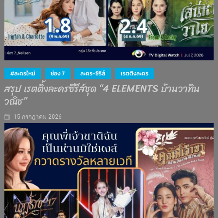
#ละครใหม่
ช่อง 7
ละคร-ซีรีส์
เรตติงละคร
สรุป เรตติ้งละครซีรีส์ชุด “4 ELEMENTS บ้านวาทิน
วณิช”
15 กรกฎาคม 2026