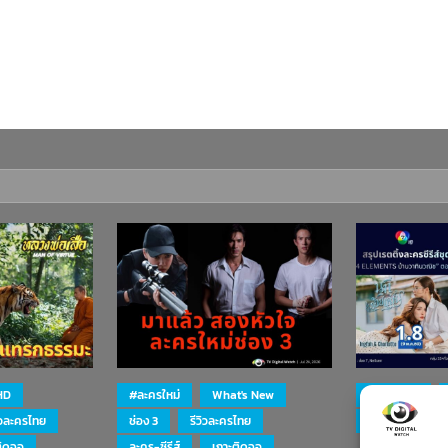
HD
#ละครใหม่
What's New
#ละครใหม่
ิวละครไทย
ช่อง 3
รีวิวละครไทย
ละคร-ซีรีส์
ติดจอ
ละคร-ซีรีส์
เกาะติดจอ