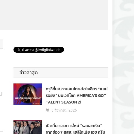
ข่าวล่าสุด
ทรูวิชั่นส์ ชวนคนไทยส่งใจเชียร์ “เนเน่
บ
รอยัล” บนเวทีโลก AMERICA’S GOT
TALENT SEASON 21
6 สิงหาคม 2026
เปิดที่มารายการใหม่ “รสแลกเงิน”
จากช่อง 7 สสส. เฮลิโคเนีย เอช กรุ๊ป