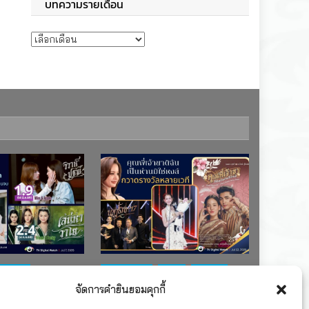
บทความรายเดือน
บทความรายเดือน
ช่อง 7
#ละครใหม่
TV
ช่อง 3
จัดการคำยินยอมคุกกี้
เรตติงละคร
รางวัล
ละคร-ซีรีส์