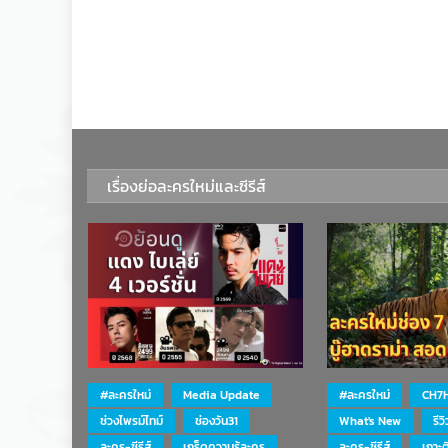
เรื่องย่อละครใหม่และซีรีส์
#ละครใหม่
Media Update
#ละครใหม่
CH7
ช่วงไพรม์ไทม์
ช่องวัน31
What's New
รีว
ละคร-ซีรีส์
เกร็ดความรู้ละคร
ละคร-ซีรีส์
เกาะ