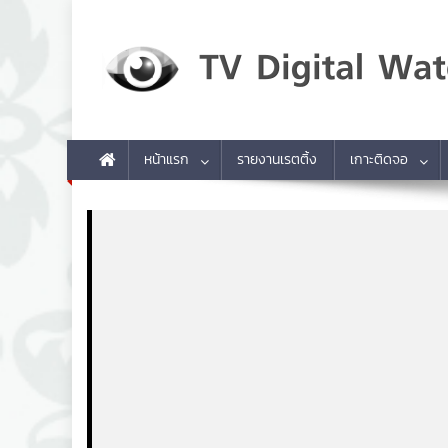
Skip to content
TV Digital Watch
เกาะติดทีวีและออนไลน์ รายงานเรตติ้ง
หน้าแรก
รายงานเรตติ้ง
เกาะติดจอ