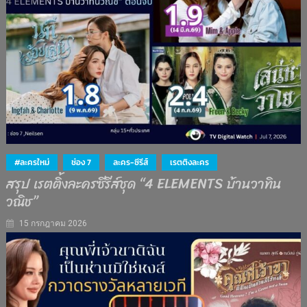
#ละครใหม่
ช่อง 7
ละคร-ซีรีส์
เรตติงละคร
สรุป เรตติ้งละครซีรีส์ชุด “4 ELEMENTS บ้านวาทิน
วณิช”
15 กรกฎาคม 2026