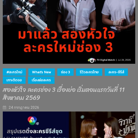
#ละครใหม่
What's New
ช่อง 3
รีวิวละครไทย
ละคร-ซีรีส์
เกาะติดจอ
เรื่องย่อละคร
สองหัวใจ ละครช่อง 3 เรื่องย่อ เริ่มตอนแรกวันที่ 11
สิงหาคม 2569
24 กรกฎาคม 2026