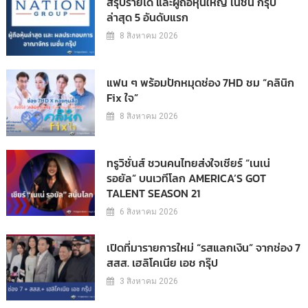
สรุปรายได้ และผู้ถือหุ้นใหญ่ เนชั่น กรุ๊ป
ล่าสุด 5 อันดับแรก
8 สิงหาคม 2026
แฟน ๆ พร้อมปักหมุดช่อง 7HD ชม “คลินิก
Fix ใจ”
8 สิงหาคม 2026
ทรูวิชั่นส์ ชวนคนไทยส่งใจเชียร์ “เนเน่
รอยัล” บนเวทีโลก AMERICA’S GOT
TALENT SEASON 21
6 สิงหาคม 2026
เปิดที่มารายการใหม่ “รสแลกเงิน” จากช่อง 7
สสส. เฮลิโคเนีย เอช กรุ๊ป
3 สิงหาคม 2026