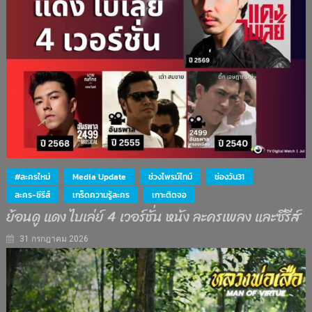
#ละครใหม่
Media Update
ช่วงไพรม์ไทม์
ช่องวัน31
ละคร-ซีรีส์
เกร็ดความรู้ละคร
เกาะติดจอ
ย้อนดู แดง ไบเล่ย์ 4 เวอร์ชั่น หนัง ละครเพลง และซีรีส์
31 กรกฎาคม 2026