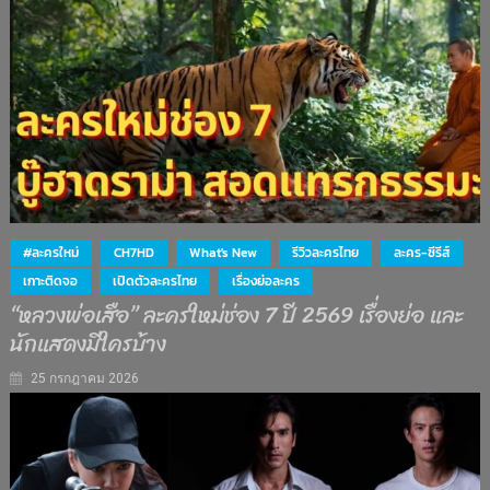
#ละครใหม่
CH7HD
What's New
รีวิวละครไทย
ละคร-ซีรีส์
เกาะติดจอ
เปิดตัวละครไทย
เรื่องย่อละคร
“หลวงพ่อเสือ” ละครใหม่ช่อง 7 ปี 2569 เรื่องย่อ และ
นักแสดงมีใครบ้าง
25 กรกฎาคม 2026