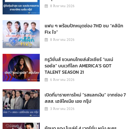
8 สิงหาคม 2026
แฟน ๆ พร้อมปักหมุดช่อง 7HD ชม “คลินิก
Fix ใจ”
8 สิงหาคม 2026
ทรูวิชั่นส์ ชวนคนไทยส่งใจเชียร์ “เนเน่
รอยัล” บนเวทีโลก AMERICA’S GOT
TALENT SEASON 21
6 สิงหาคม 2026
เปิดที่มารายการใหม่ “รสแลกเงิน” จากช่อง 7
สสส. เฮลิโคเนีย เอช กรุ๊ป
3 สิงหาคม 2026
ย้อนดู แดง ไบเล่ย์ 4 เวอร์ชั่น หนัง ละคร