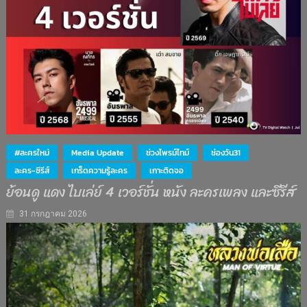
#ละครใหม่
Media Update
ช่วงไพรม์ไทม์
ช่องวัน31
ละคร-ซีรีส์
เกร็ดความรู้ละคร
เกาะติดจอ
ย้อนดู แดง ไบเล่ย์ 4 เวอร์ชั่น หนัง ละครเพลง และซีรีส์
31 กรกฎาคม 2026