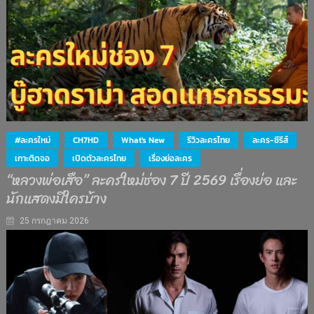
#ละครใหม่
CH7HD
What's New
รีวิวละครไทย
ละคร-ซีรีส์
เกาะติดจอ
เปิดตัวละครไทย
เรื่องย่อละคร
“หลวงพ่อเสือ” ละครใหม่ช่อง 7 ปี 2569 เรื่องย่อ และ
นักแสดงมีใครบ้าง
25 กรกฎาคม 2026