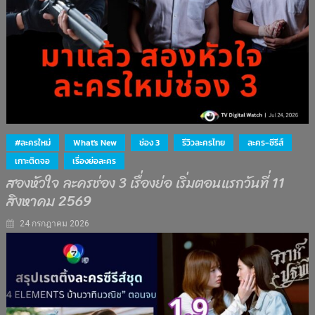
#ละครใหม่
What's New
ช่อง 3
รีวิวละครไทย
ละคร-ซีรีส์
เกาะติดจอ
เรื่องย่อละคร
สองหัวใจ ละครช่อง 3 เรื่องย่อ เริ่มตอนแรกวันที่ 11
สิงหาคม 2569
24 กรกฎาคม 2026