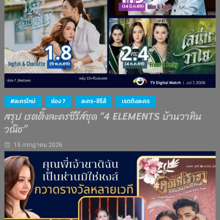
#ละครใหม่
ช่อง 7
ละคร-ซีรีส์
เรตติงละคร
สรุป เรตติ้งละครซีรีส์ชุด “4 ELEMENTS บ้านวาทิน
วณิช”
15 กรกฎาคม 2026