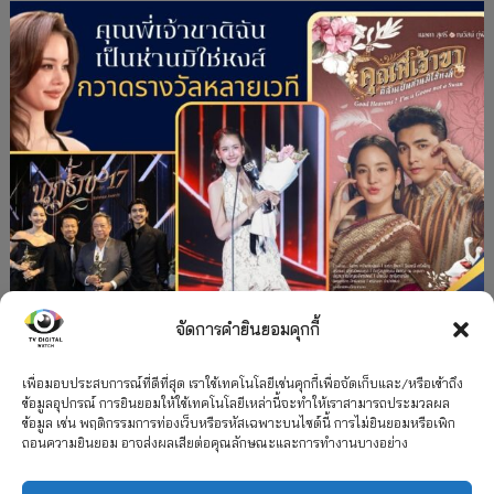
จัดการคำยินยอมคุกกี้
#ละครใหม่
TV
ช่อง 3
รางวัล
ละคร-ซีรีส์
”คุณพี่เจ้าขาดิฉันเป็นห่านมิใช่หงส์” กวาดรางวัล
เพื่อมอบประสบการณ์ที่ดีที่สุด เราใช้เทคโนโลยีเช่นคุกกี้เพื่อจัดเก็บและ/หรือเข้าถึง
ข้อมูลอุปกรณ์ การยินยอมให้ใช้เทคโนโลยีเหล่านี้จะทำให้เราสามารถประมวลผล
เพียบ จาก 8 เวที
ข้อมูล เช่น พฤติกรรมการท่องเว็บหรือรหัสเฉพาะบนไซต์นี้ การไม่ยินยอมหรือเพิก
ถอนความยินยอม อาจส่งผลเสียต่อคุณลักษณะและการทำงานบางอย่าง
12 กรกฎาคม 2026