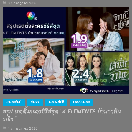
24 กรกฎาคม 2026
#ละครใหม่
ช่อง 7
ละคร-ซีรีส์
เรตติงละคร
สรุป เรตติ้งละครซีรีส์ชุด “4 ELEMENTS บ้านวาทิน
วณิช”
15 กรกฎาคม 2026