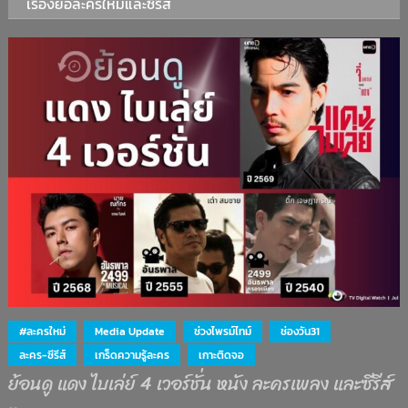
เรื่องย่อละครใหม่และซีรีส์
#ละครใหม่
Media Update
ช่วงไพรม์ไทม์
ช่องวัน31
ละคร-ซีรีส์
เกร็ดความรู้ละคร
เกาะติดจอ
ย้อนดู แดง ไบเล่ย์ 4 เวอร์ชั่น หนัง ละครเพลง และซีรีส์