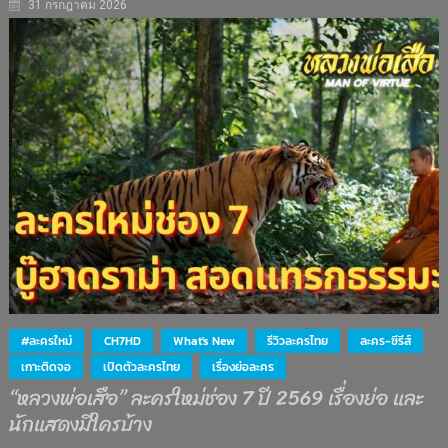
31 กรกฎาคม 2026
#ละครใหม่
CH7HD
What's New
รีวิวละครไทย
ละคร-ซีรีส์
เกาะติดจอ
เปิดตัวละครไทย
เรื่องย่อละคร
“หลวงพ่อเสือ” ละครใหม่ช่อง 7 ปี 2569 เรื่องย่อ และ
นักแสดงมีใครบ้าง