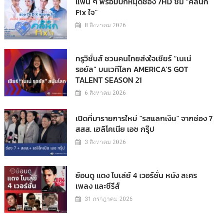
แฟน ๆ พร้อมปักหมุดช่อง 7HD ชม “คลินิก
Fix ใจ”
8 สิงหาคม 2026
ทรูวิชั่นส์ ชวนคนไทยส่งใจเชียร์ “เนเน่
รอยัล” บนเวทีโลก AMERICA’S GOT
TALENT SEASON 21
6 สิงหาคม 2026
เปิดที่มารายการใหม่ “รสแลกเงิน” จากช่อง 7
สสส. เฮลิโคเนีย เอช กรุ๊ป
3 สิงหาคม 2026
ย้อนดู แดง ไบเล่ย์ 4 เวอร์ชั่น หนัง ละคร
เพลง และซีรีส์
31 กรกฎาคม 2026