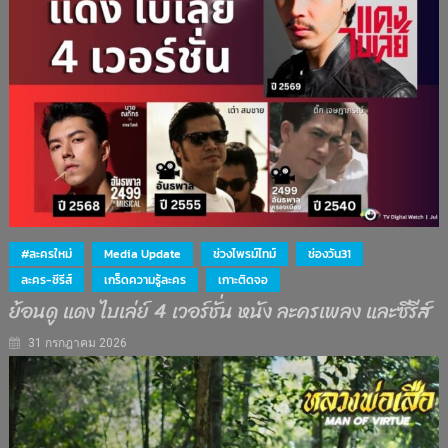
#ละครใหม่
Media Update
ช่วงไพรม์ไทม์
ช่องวัน31
ละคร-ซีรีส์
เกร็ดความรู้ละคร
เกาะติดจอ
ย้อนดู แดง ไบเล่ย์ 4 เวอร์ชั่น หนัง ละครเพลง และซีรีส์
31 กรกฎาคม 2026