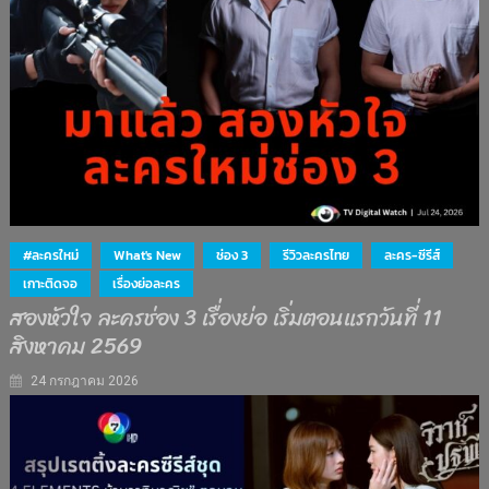
#ละครใหม่
What's New
ช่อง 3
รีวิวละครไทย
ละคร-ซีรีส์
เกาะติดจอ
เรื่องย่อละคร
สองหัวใจ ละครช่อง 3 เรื่องย่อ เริ่มตอนแรกวันที่ 11
สิงหาคม 2569
24 กรกฎาคม 2026