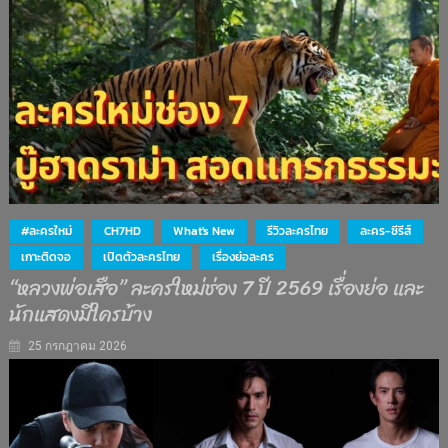
#ละครใหม่
CH7HD
What's New
รีวิวละครไทย
ละคร-ซีรีส์
เกาะติดจอ
เปิดตัวละครไทย
เรื่องย่อละคร
“หลวงพ่อเสือ” ละครใหม่ช่อง 7 ปี 2569 เรื่องย่อ และ
นักแสดงมีใครบ้าง
25 กรกฎาคม 2026